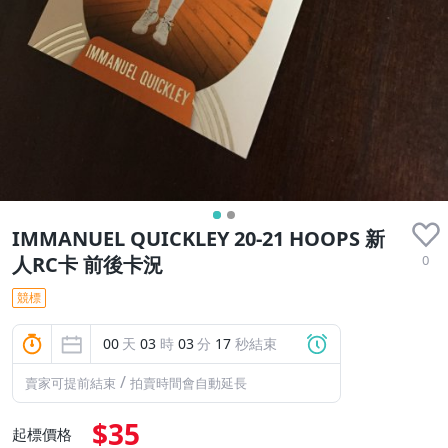
IMMANUEL QUICKLEY 20-21 HOOPS 新
0
人RC卡 前後卡況
競標
00
天
03
時
03
分
17
秒結束
/
賣家可提前結束
拍賣時間會自動延長
$35
起標價格