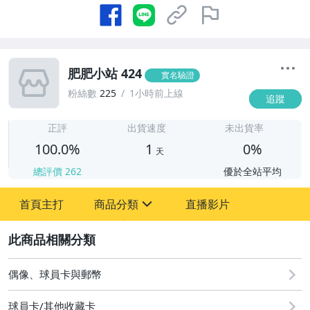
肥肥小站 424
實名驗證
粉絲數
225
1小時前上線
追蹤
1
正評
出貨速度
未出貨率
100.0%
1
0%
天
總評價
262
優於全站平均
首頁主打
商品分類
直播影片
sign
2
偶像、球員卡與郵幣
偶像、球員卡與郵幣
球員卡/其他收藏卡