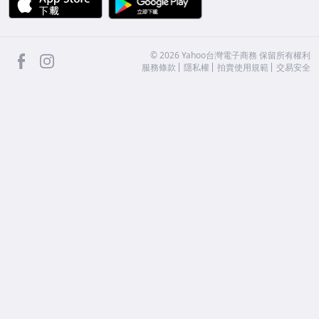
facebook
Instagram
©
2026
Yahoo台灣電子商務 保留所有權利
服務條款
隱私權
拍賣使用規範
交易安全