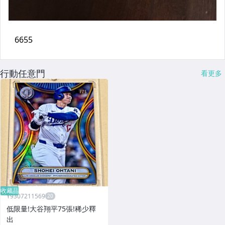
行動任意門
看更多
收藏品
Y9307211569
低限量!大谷翔平75張!稀少釋
出