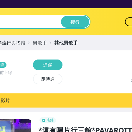
搜尋
洋流行與搖滾
男歌手
其他男歌手
追蹤
驗證
時前上線
即時通
播影片
店鋪
*還有唱片行三館*PAVAROTTI&