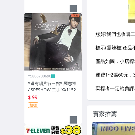
Y5806780690
*還有唱片行三館* 羅志祥
/ SPESHOW 二手 XX1152
$ 99
競標
賣家推薦