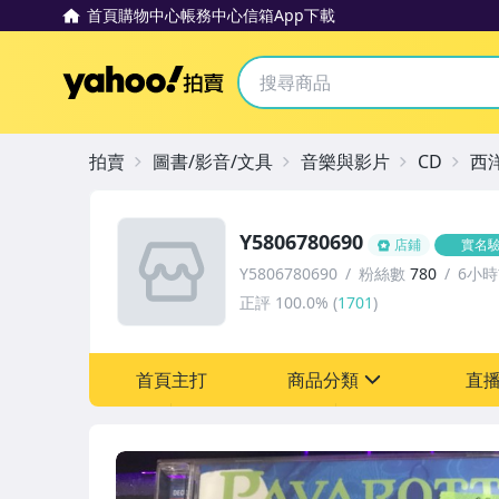
首頁
購物中心
帳務中心
信箱
App下載
Yahoo拍賣
拍賣
圖書/影音/文具
音樂與影片
CD
西
Y5806780690
店鋪
實名
Y5806780690
粉絲數
780
6小
正評
100.0%
(
1701
)
首頁主打
商品分類
直
sign
其它