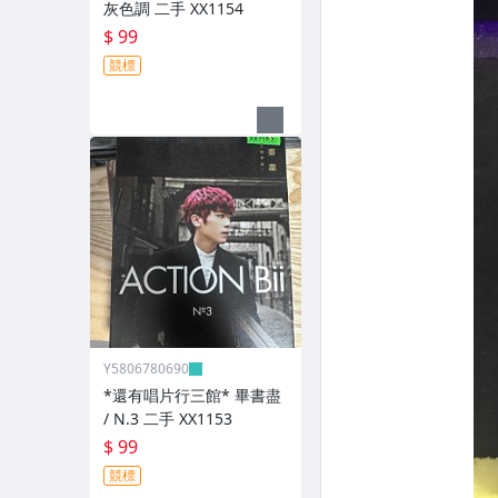
灰色調 二手 XX1154
$ 99
競標
Y5806780690
*還有唱片行三館* 畢書盡
/ N.3 二手 XX1153
$ 99
競標