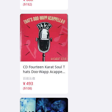
(
$192
)
CD Fourteen Karat Soul T
hats Doo-Wapp Acappell
a PCCY00374 Canyon Int
目前出價
ernational /00110
¥ 493
(
$108
)