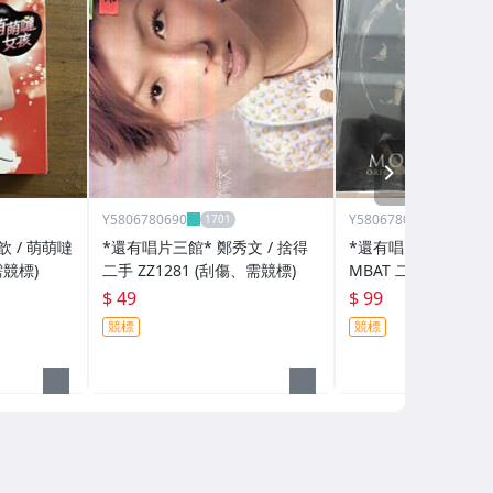
NEXT
Y5806780690
Y5806780690
 / 萌萌噠
*還有唱片三館* 鄭秀文 / 捨得
*還有唱片行三館*MOR
需競標)
二手 ZZ1281 (刮傷、需競標)
MBAT 二手 ZZ1585
$ 49
$ 99
競標
競標