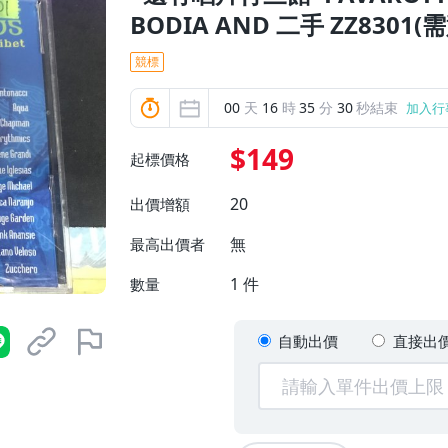
BODIA AND 二手 ZZ8301(
競標
00
天
16
時
35
分
29
秒結束
加入行
$149
起標價格
20
出價增額
無
最高出價者
1
件
數量
自動出價
直接出