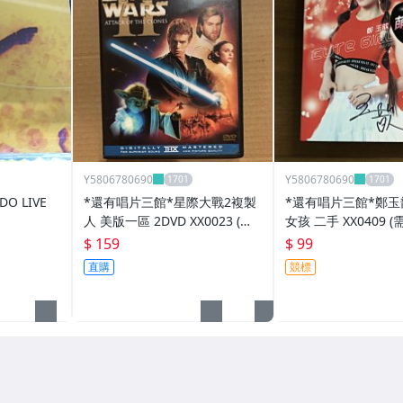
Y5806780690
Y5806780690
O LIVE
*還有唱片三館*星際大戰2複製
*還有唱片三館*鄭玉歆
人 美版一區 2DVD XX0023 (無
女孩 二手 XX0409 (
中文)
$ 159
$ 99
直購
競標