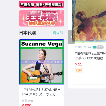
日本代購
看全部
PREV
Y5806780690
*還有唱片行三館*IND
二手 ZZ13318(競標)
$ 99
競標
【特別出品】SUZANNE V
EGA スザンヌ・ヴェガ 精
選集 100歌 音楽DL(MP3C
目前出價
D)☆
¥ 880