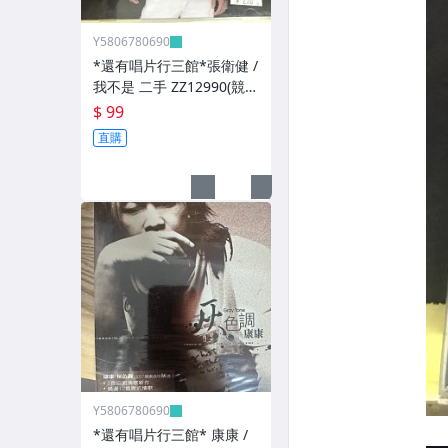
Y5806780690
*還有唱片行三館*張衛健 /
我不是 二手 ZZ12990(競
標)(補單
$ 99
直購
Y5806780690
*還有唱片行三館* 康康 /