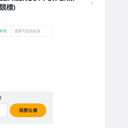
2
需競標)
事曆
賣家可提前結束
價
我要出價