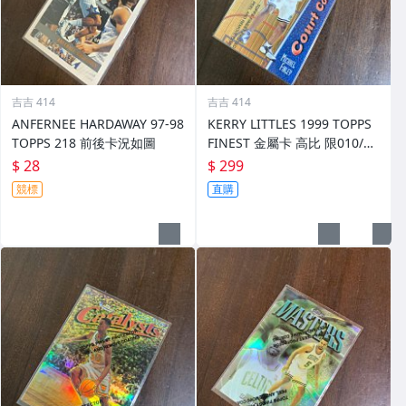
吉吉 414
吉吉 414
ANFERNEE HARDAWAY 97-98
KERRY LITTLES 1999 TOPPS
TOPPS 218 前後卡況如圖
FINEST 金屬卡 高比 限010/75
0 前後如圖
$ 28
$ 299
競標
直購