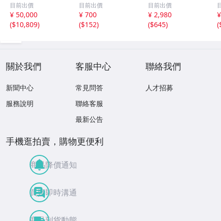
ョンカード レギ
ーラームーン■ア
ンカードランド
目前出價
目前出價
目前出價
ュラー全162種コ
マダやバンブレス
第5弾 ポイント C
¥ 50,000
¥ 700
¥ 2,980
¥
ンプ ドカベン あ
ト■送料185円■ト
ongratulation!
(
$10,809
)
(
$152
)
(
$645
)
(
ぶさん 野球狂の
レカ
引換カード 夢を
詩 球道くん 男ど
集めるふたり 05-
アホウ甲子園 一
027b 限定 非売品
球さん
送料無料
關於我們
客服中心
聯絡我們
新聞中心
常見問答
人才招募
服務說明
聯絡客服
最新公告
手機逛拍賣，購物更便利
商品降價通知
買賣即時溝通
商品到貨動態