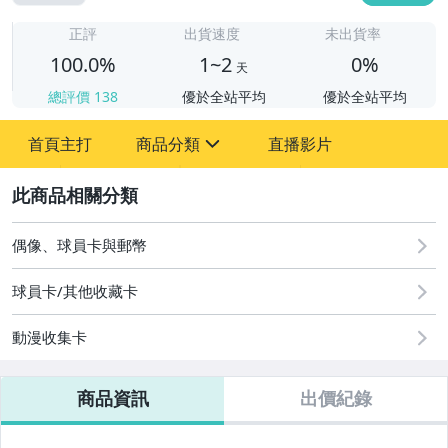
1
正評
出貨速度
未出貨率
100.0%
1~2
0%
天
總評價
138
優於全站平均
優於全站平均
首頁主打
商品分類
直播影片
sign
2
偶像、球員卡與郵幣
偶像、球員卡與郵幣
球員卡/其他收藏卡
動漫收集卡
商品資訊
出價紀錄