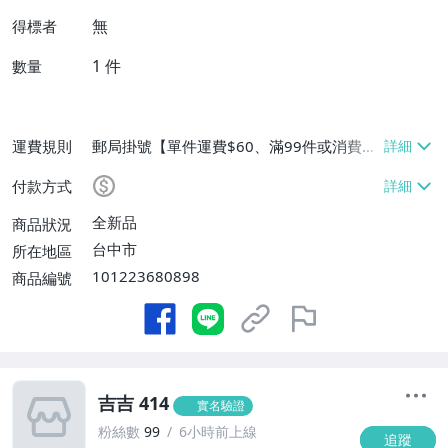
無
得標者
1
件
數量
運費規則
郵局掛號【單件運費$60、滿99件或消費滿
$9999免運費】
付款方式
全新品
商品狀況
台中市
所在地區
101223680898
商品編號
吉吉 414
實名驗證
粉絲數
99
6小時前上線
追蹤