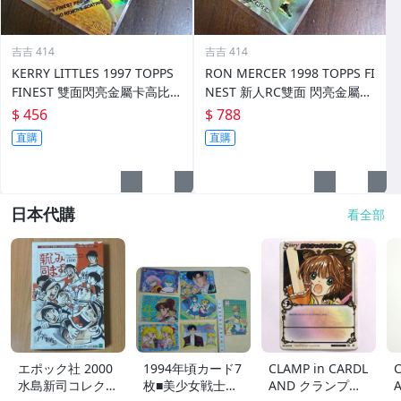
吉吉 414
吉吉 414
KERRY LITTLES 1997 TOPPS
RON MERCER 1998 TOPPS FI
FINEST 雙面閃亮金屬卡高比 R
NEST 新人RC雙面 閃亮金屬卡
EF 限135/289 前後如圖
REF 限002/1090 前後如圖
$ 456
$ 788
直購
直購
日本代購
看全部
エポック社 2000
1994年頃カード7
CLAMP in CARDL
C
水島新司コレクシ
枚■美少女戦士セ
AND クランプイ