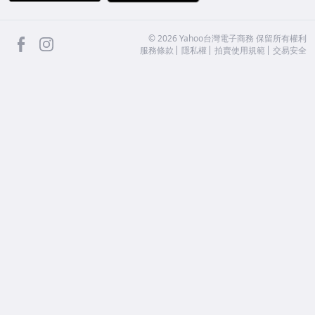
facebook
Instagram
©
2026
Yahoo台灣電子商務 保留所有權利
服務條款
隱私權
拍賣使用規範
交易安全