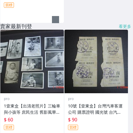
競標
賣家最新刊登
看更多
pro
pro
1壹東盒【出清老照片】三輪車
10號【壹東盒】台灣汽車客運
與小孩等 庶民生活 舊影風華 1
公司 購票證明 國光號 台汽車
0張
票來回票 共2張~三民主義統一
$ 60
$ 90
中國 反共標語
競標
競標