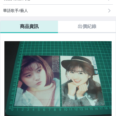
玩具、模型與公仔
華語歌手/藝人
居家、家具與園藝
商品資訊
出價紀錄
偶像、球員卡與郵幣
電腦、平板與周邊
電玩遊戲與主機