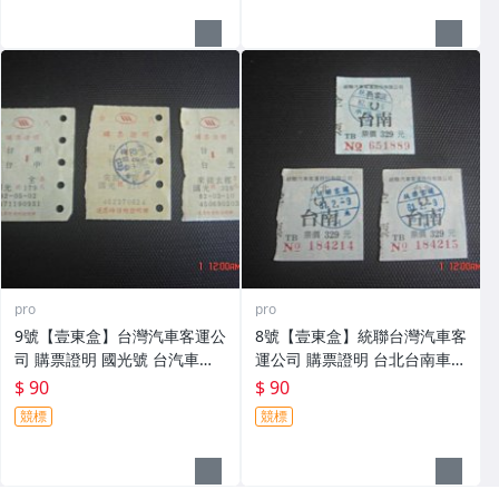
pro
pro
9號【壹東盒】台灣汽車客運公
8號【壹東盒】統聯台灣汽車客
司 購票證明 國光號 台汽車票
運公司 購票證明 台北台南車票
等 共3張
等 共3張
$ 90
$ 90
競標
競標