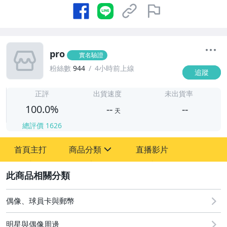
pro
實名驗證
粉絲數
944
4小時前上線
追蹤
-
-
正評
出貨速度
未出貨率
100.0%
--
--
天
總評價
1626
-
首頁主打
商品分類
直播影片
-
sign
圖書/影音/文具
2
成人專區
偶像、球員卡與郵幣
古董、藝術與礦石
明星與偶像周邊