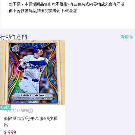
行動任意門
看更多
收藏品
Y9307211569
低限量!大谷翔平75張!稀少釋
出
$ 999