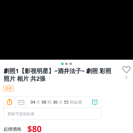
劇照1【影視明星】~酒井法子~ 劇照 彩照
0
照片 相片 共2張
競標
04
天
08
時
36
分
54
秒結束
賣家可提前結束
$80
起標價格