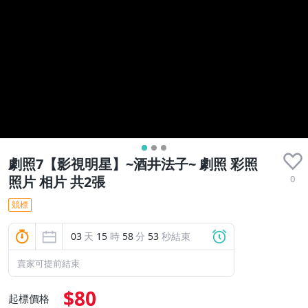
劇照7【影視明星】~酒井法子~ 劇照 彩照
0
照片 相片 共2張
競標
03
天
15
時
58
分
52
秒結束
賣家可提前結束
$80
起標價格