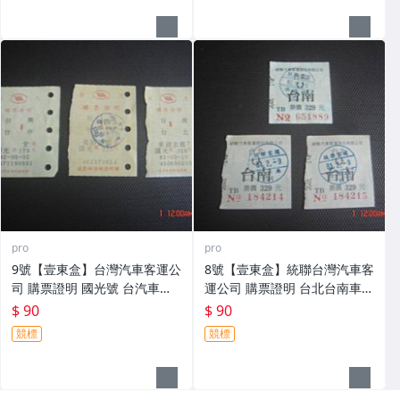
pro
pro
9號【壹東盒】台灣汽車客運公
8號【壹東盒】統聯台灣汽車客
司 購票證明 國光號 台汽車票
運公司 購票證明 台北台南車票
等 共3張
等 共3張
$ 90
$ 90
競標
競標