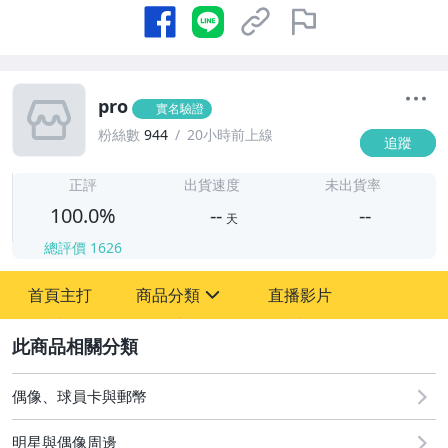
pro
實名驗證
粉絲數
944
20小時前上線
追蹤
-
-
正評
出貨速度
未出貨率
100.0%
--
--
天
總評價
1626
-
首頁主打
商品分類
直播影片
-
sign
圖書/影音/文具
2
成人專區
偶像、球員卡與郵幣
古董、藝術與礦石
明星與偶像周邊