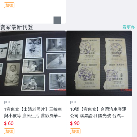
競標
賣家最新刊登
看更多
pro
pro
1壹東盒【出清老照片】三輪車
10號【壹東盒】台灣汽車客運
與小孩等 庶民生活 舊影風華 1
公司 購票證明 國光號 台汽車
0張
票來回票 共2張~三民主義統一
$ 60
$ 90
中國 反共標語
競標
競標