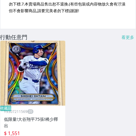
行動任意門
看更多
收藏品
Y9307211569
低限量!大谷翔平75張!稀少釋
出
$ 1,551