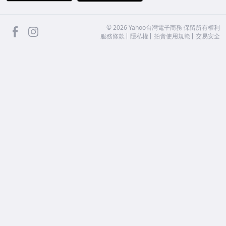
facebook
Instagram
©
2026
Yahoo台灣電子商務 保留所有權利
服務條款
隱私權
拍賣使用規範
交易安全