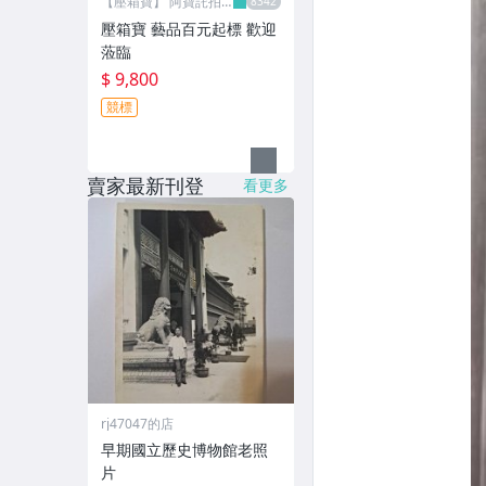
【壓箱寶】 阿寶託拍
網
壓箱寶 藝品百元起標 歡迎
蒞臨
$ 9,800
競標
賣家最新刊登
看更多
rj47047的店
早期國立歷史博物館老照
片