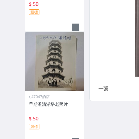
$ 50
競標
rj47047的店
早期澄清湖塔老照片
$ 50
競標