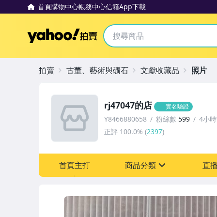
首頁
購物中心
帳務中心
信箱
App下載
Yahoo拍賣
拍賣
古董、藝術與礦石
文獻收藏品
照片
rj47047的店
實名驗證
Y8466880658
粉絲數
599
4小
正評
100.0%
(
2397
)
首頁主打
商品分類
直
sign
圖書/影音/文具
古董、藝術與礦石