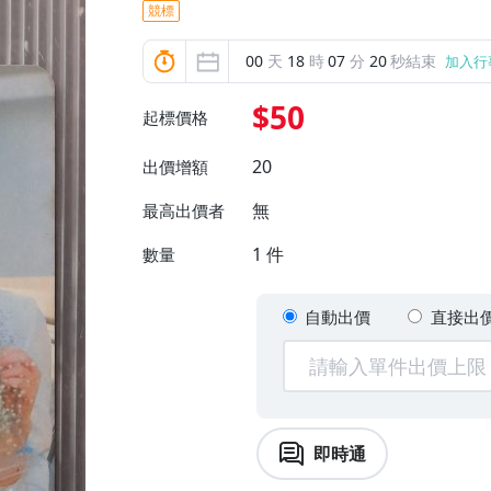
競標
00
天
18
時
07
分
19
秒結束
加入行
$50
起標價格
20
出價增額
無
最高出價者
1
件
數量
自動出價
直接出
即時通