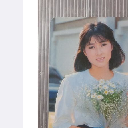
玩具、模型與公仔
偶像、球員卡與郵幣