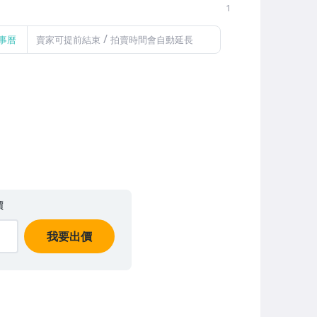
1
/
事曆
賣家可提前結束
拍賣時間會自動延長
價
我要出價