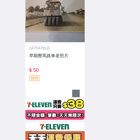
rj47047的店
早期壓馬路車老照片
$ 50
競標