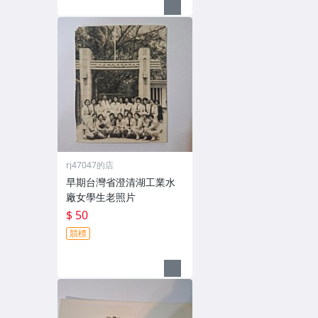
rj47047的店
早期台灣省澄清湖工業水
廠女學生老照片
$ 50
競標