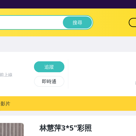
搜尋
追蹤
時前上線
即時通
播影片
林慧萍3*5"彩照