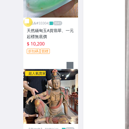
昕品&#33304;
天然緬甸玉A貨翡翠、一元
起標無底價
$ 10,200
折扣碼
競標
超人氣賣家