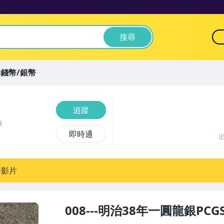
搜尋
錢幣/銀幣
追蹤
線
即時通
播影片
008---明治38年一圓龍銀PCGS