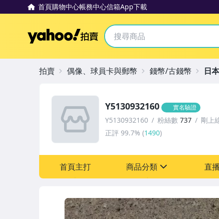
首頁
購物中心
帳務中心
信箱
App下載
Yahoo拍賣
拍賣
偶像、球員卡與郵幣
錢幣/古錢幣
日本
Y5130932160
實名驗證
Y5130932160
粉絲數
737
剛上
正評
99.7%
(
1490
)
首頁主打
商品分類
直
sign
古董、藝術與礦石
偶像、球員卡與郵幣