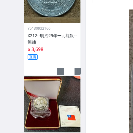
Y5130932160
X212--明治29年一元龍銀--
無補
$ 3,698
直購