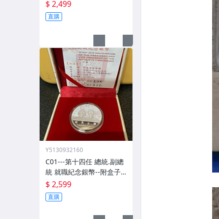
--附盒子.證書.收據
$ 2,499
直購
Y5130932160
C01---第十四任 總統.副總
統 就職紀念銀幣--附盒子
證書
$ 2,599
直購