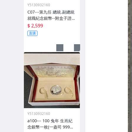
Y5130932160
C07---第九任 總統.副總統
就職紀念銀幣--附盒子證書
(無外紙盒)
$ 2,599
直購
Y5130932160
a100--- 100 兔年 生肖紀
念銀幣一枚(一盎司 999銀)