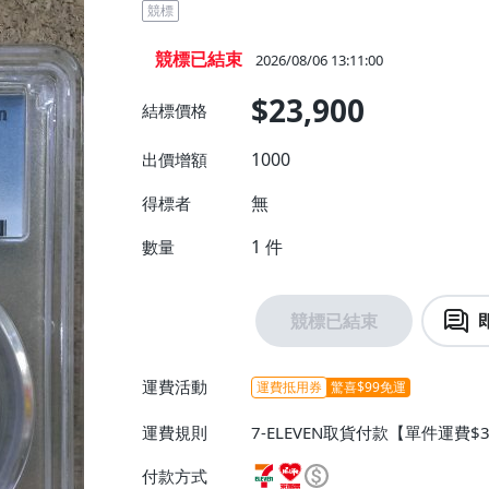
競標
競標已結束
2026/08/06 13:11:00
$23,900
結標價格
1000
出價增額
無
得標者
1
件
數量
競標已結束
運費活動
運費抵用券
驚喜$99免運
運費規則
7-ELEVEN取貨付款【單件運費$
費】、萊爾富取貨付款【單件運費$
付款方式
費】、郵局掛號【單件運費$40、