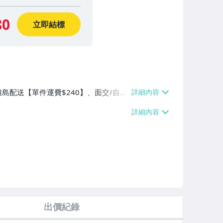
80
立即結標
離島配送【單件運費$240】、面交/自
出價紀錄