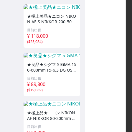
攝影燈-Zhiyun
★極上美品★ニコン NIKO
攝影燈與配件-Ulanzi
N AF-S NIKKOR 200-500
mm F5.6E ED VR★ I079
攝影棚燈設備
目前出價
0＃5487
¥ 118,000
燈架設備-KUPO
(
$25,084
)
相片印表機
收藏家電子防潮箱
★良品★シグマ SIGMA 15
0-600mm F5-6.3 DG OS H
SM Contemporary NIKO
麥克風、音源類配件
目前出價
N ニコン用★ I0768＃54
¥ 89,800
80
MWUPP 手機 / 機車支架
(
$19,089
)
【99特價出清專區】
其它
★極上品★ニコン NIKON
AF NIKKOR 80-200mm F
2.8 D ED NEW★ I0722
目前出價
＃5478