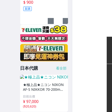
白色〔SD、MicroSD卡適
$ 900
濾鏡與其它配件
用〕記憶卡收納盒/讀卡機
直購
(2)
記憶卡、電池與其他配件
數位攝影機 EOS Cinema
攝影機-GoPro
攝影機-Insta360
攝影機、空拍機-DJI
攝影機穩定器
日本代購
看全部
攝影燈-Aputure
★極上品★ニコン NIKON
攝影燈-Godox
AF-S NIKKOR 70-200mm
F2.8G ED VR II★ I0763
攝影燈-Harlowe
目前出價
＃5506
¥ 97,000
攝影燈-Skier
(
$20,620
)