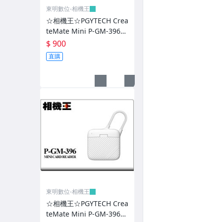
東明數位-相機王
腳架、雲台-Marsace
☆相機王☆PGYTECH Crea
teMate Mini P-GM-396
腳架、雲台-其它廠牌
白色〔SD、MicroSD卡適
$ 900
用〕記憶卡收納盒/讀卡機
閃光燈-Sony
直購
(3)
閃光燈-Godox
閃光燈-Cactus
閃光燈-其它廠牌
電池把手、握把、兔籠
熱靴座、觀景窗、手機夾
鏡頭蓋、遮光罩
東明數位-相機王
遙控器、快門線
☆相機王☆PGYTECH Crea
teMate Mini P-GM-396
接寫環、增距鏡、轉接環