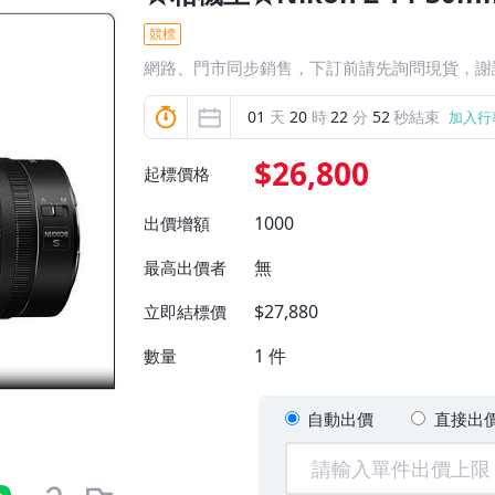
競標
網路、門市同步銷售，下訂前請先詢問現貨，謝
01
天
20
時
22
分
51
秒結束
加入行
$26,800
起標價格
1000
出價增額
無
最高出價者
$27,880
立即結標價
1
件
數量
自動出價
直接出