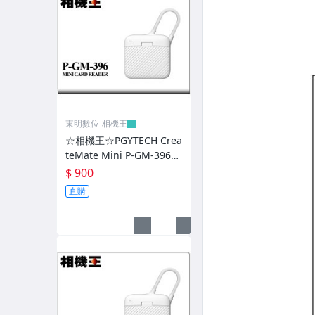
鏡頭-Hasselblad
DC相機配件
富士拍立得 instax mini
底片相機、玩具相機
PIXEL 快門線/觸發器
東明數位-相機王
☆相機王☆PGYTECH Crea
螢幕保護貼、清潔用品
teMate Mini P-GM-396
白色〔SD、MicroSD卡適
$ 900
相機包-PGYTECH
用〕記憶卡收納盒/讀卡機
直購
(5)
相機包-Tenba
相機包-Lowepro
相機包-Manfrotto
相機包-National Geographic