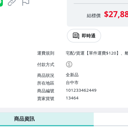
$27,8
結標價
即時通
運費規則
宅配/貨運【單件運費$120】、
取/不寄送【免運費】
付款方式
全新品
商品狀況
台中市
所在地區
101233462449
商品編號
13464
賣家貨號
商品資訊