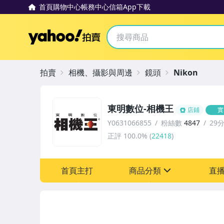
首頁
購物中心
帳務中心
信箱
App下載
Yahoo拍賣
拍賣
相機、攝影與周邊
鏡頭
Nikon
東明數位-相機王
店鋪
實
Y0631066855
粉絲數
4847
29
正評
100.0%
(
22418
)
首頁主打
商品分類
直
sign