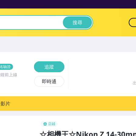
搜尋
追蹤
名驗證
分鐘前上線
即時通
播影片
店鋪
☆相機王☆Nikon Z 14-30mm