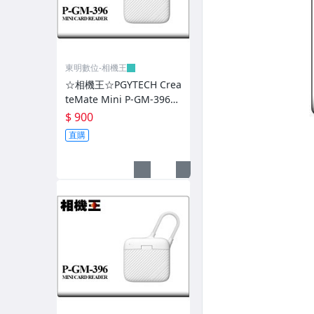
相機包-Think Tank
相機包-Peak Design
相機包-其它廠牌
東明數位-相機王
☆相機王☆PGYTECH Crea
相機背帶-BlackRapid
teMate Mini P-GM-396
相機背帶-Peak Design
白色〔SD、MicroSD卡適
$ 900
用〕記憶卡收納盒/讀卡機
直購
相機背帶-PGYTECH
(4)
相機背帶-其它廠牌
腳架、雲台-Manfrotto
腳架、雲台-GITZO
腳架、雲台-Fotopro
腳架、雲台-Benro
腳架、雲台-CAVIX