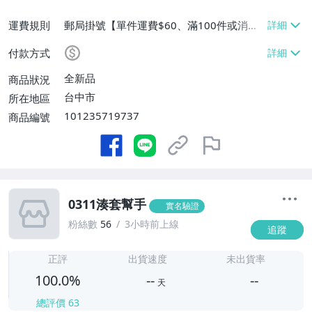
運費規則
郵局掛號【單件運費$60、滿100件或消費
滿$9999免運費】
付款方式
全新品
商品狀況
台中市
所在地區
101235719737
商品編號
0311湊套幫手
實名驗證
粉絲數
56
3小時前上線
追蹤
-
-
正評
出貨速度
未出貨率
100.0%
--
--
天
總評價
63