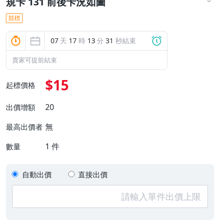
規卡 131 前後卡況如圖
競標
07
天
17
時
13
分
30
秒結束
賣家可提前結束
$15
起標價格
20
出價增額
無
最高出價者
1
件
數量
自動出價
直接出價