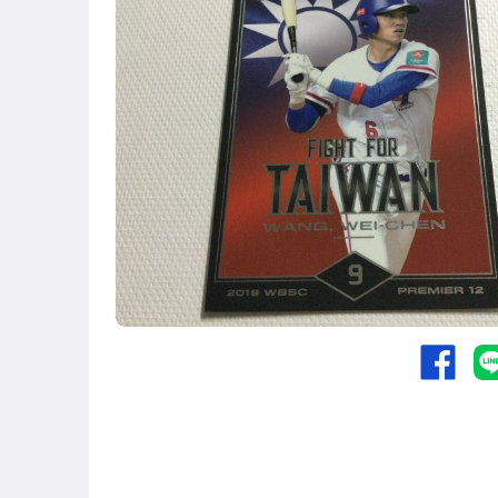
嬰幼兒與孕婦
圖書/影音/文具
成人專區
手機、配件與通訊
玩具、模型與公仔
男性精品與服飾
偶像、球員卡與郵幣
手錶與飾品配件
女包精品與女鞋
電腦、平板與周邊
運動、戶外與休閒