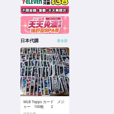
日本代購
看全部
MLB Topps カード メジ
ャー 100枚 2
目前出價