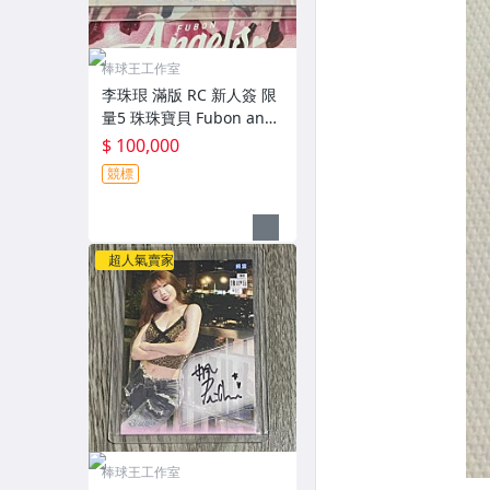
棒球王工作室
李珠珢 滿版 RC 新人簽 限
量5 珠珠寶貝 Fubon ange
ls 啦啦隊 2025 富邦悍將
$ 100,000
年度女孩卡
競標
超人氣賣家
棒球王工作室