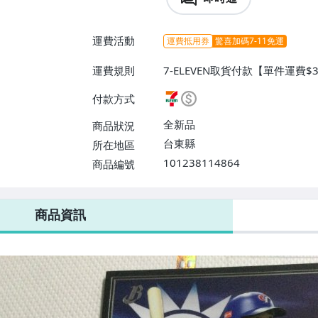
運費活動
運費抵用券
驚喜加碼7-11免運
運費規則
7-ELEVEN取貨付款【單件運費
【單件運費$50、消費滿$8000
付款方式
全新品
商品狀況
台東縣
所在地區
101238114864
商品編號
7-ELEVEN 運費只要
38
元
不限金額、筆數，筆筆優惠無限次！
商品資訊