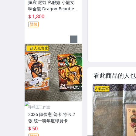
姵宸 尾號 私服簽 小龍女
味全龍 Dragon Beauties
2026 中華職棒寫真卡 078
$ 1,800
競標
超人氣賣家
看此商品的人也
人氣賣家
棒球王工作室
2026 陳傑憲 普卡 特卡 2
張 統一獅年度球員卡
$ 50