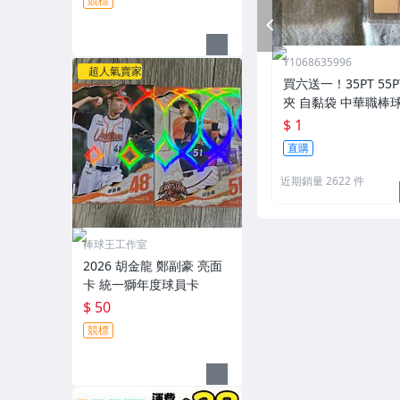
競標
PREV
Y1068635996
超人氣賣家
買六送一！35PT 55
夾 自黏袋 中華職棒
王 寶可夢PTCG 漫威 ul
$ 1
可用
直購
近期銷量 2622 件
棒球王工作室
2026 胡金龍 鄭副豪 亮面
卡 統一獅年度球員卡
$ 50
競標