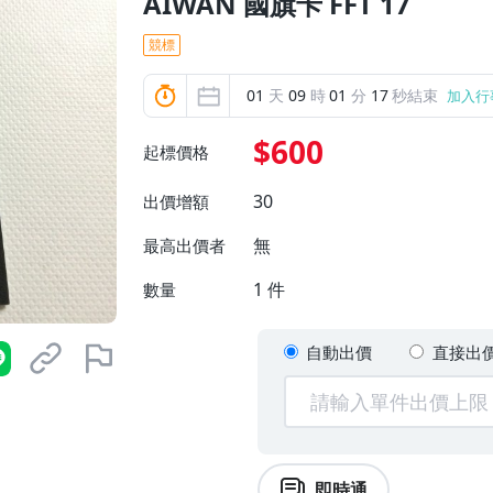
AIWAN 國旗卡 FFT 17
競標
01
天
09
時
01
分
15
秒結束
加入行
$600
起標價格
30
出價增額
無
最高出價者
1
件
數量
自動出價
直接出
即時通