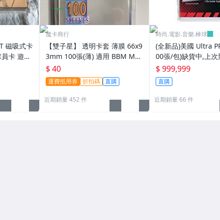
魔卡商行
時尚.電影.音樂.棒球
PT 磁吸式卡
【雙子星】 透明卡套 薄膜 66x9
(全新品)美國 Ultra P
球員卡 遊戲
3mm 100張(薄) 適用 BBM MLB
00張/包)缺貨中,上次
tra pro
Topps CPBL 球員卡
025/6/26
$ 40
$ 999,999
運費抵用券
折扣碼
直購
直購
近期銷量 452 件
近期銷量 66 件