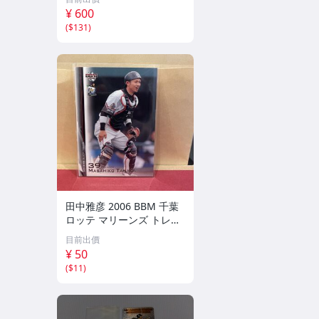
¥ 600
(
$131
)
田中雅彦 2006 BBM 千葉
ロッテ マリーンズ トレカ
プロ野球 カード M37 スポ
目前出價
ーツ アスリート トレーデ
¥ 50
ィングカード NPB
(
$11
)