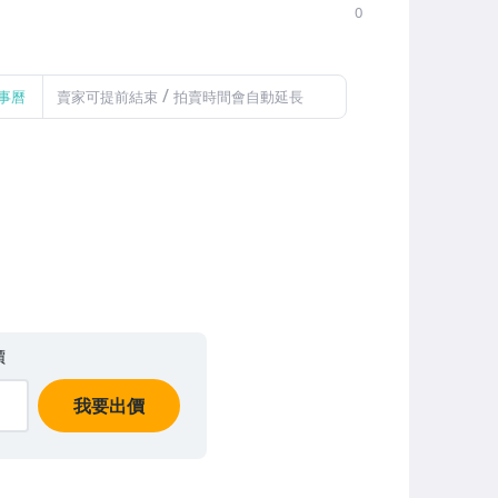
0
/
事曆
賣家可提前結束
拍賣時間會自動延長
價
我要出價