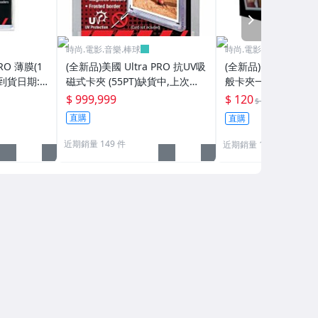
NEXT
時尚.電影.音樂.棒球
時尚.電影.音樂.棒球
RO 薄膜(1
(全新品)美國 Ultra PRO 抗UV吸
(全新品)美國 Ultra P
到貨日期:2
磁式卡夾 (55PT)缺貨中,上次到
般卡夾一包(25個/包)20
貨日期:2024/6/13已再到貨
再到貨
$ 999,999
$ 120
8折
$ 150
直購
直購
近期銷量 149 件
近期銷量 119 件