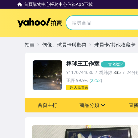
首頁
購物中心
帳務中心
信箱
App下載
Yahoo拍賣
拍賣
偶像、球員卡與郵幣
球員卡/其他收藏卡
棒球王工作室
實名驗證
Y1170744686
粉絲數
835
24分
正評
99.9%
(
2252
)
超人氣賣家
首頁主打
商品分類
直
sign