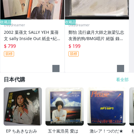
收藏品
收藏品
Daydreamer
Daydreamer
2002 葉蒨文 SALLY YEH 葉蒨
鄭怡 流行歲月大師之旅梁弘志
文 sally Inside Out 紙盒+紀
友善的狗/BMG唱片 絕版 錄音
念海報 絕版CD 非黑膠卡帶錄
帶 卡帶 磁帶 非黑膠 非宣傳CD
$ 799
$ 199
音帶
競標
競標
日本代購
看全部
EP ちあきなおみ
五十嵐浩晃 愛は
激レア！つのだ★