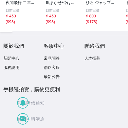
夜間飛行 二年前
風まかせ/今はひ
ひろ ジャップ
の秋
とりで EPレコー
ス・ギャップス/
目前出價
目前出價
目前出價
ド シングル 06SH
プリーズ EPレコ
¥ 450
¥ 450
¥ 800
¥
771/1980 スプラ
ード シングル
(
$98
)
(
$98
)
(
$173
)
(
イトのCMソング
『ハートの詩が聴
昭和レトロ 名曲
こえるか』1981
年テクニクスCM
使用された楽曲
關於我們
客服中心
聯絡我們
新聞中心
常見問答
人才招募
服務說明
聯絡客服
最新公告
手機逛拍賣，購物更便利
商品降價通知
買賣即時溝通