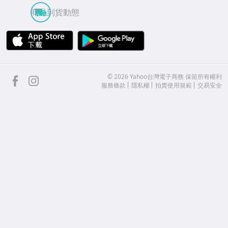
商品到貨動態
APP Store
Google Play
facebook
Instagram
©
2026
Yahoo台灣電子商務 保留所有權利
服務條款
隱私權
拍賣使用規範
交易安全