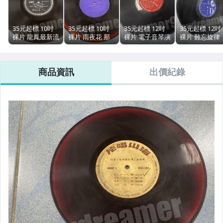
35元起標 10吋
35元起標 10吋
35元起標 12吋
35元起標 12吋
裸片 龍鳳最新流
裸片 雨夜花 那
裸片 電子音琴演
裸片 難忘旋律
行歌 橋幸夫 惠
霸機場 彩膠 電
奏 月球唱片 二
月球唱片 日文
美唱片 日語 二
塔唱片 日語 二
手黑膠唱片 LP
手黑膠唱片 LP
手黑膠唱片 LP
手黑膠唱片 LP
絕版 稀有 狀況
絕版 稀有 狀況
商品資訊
出價紀錄
絕版 稀有 狀況
絕版 稀有 狀況
如照
如照
如照 古物
如照 古物