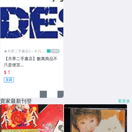
★月界二手書店2～不只是
便宜...★
【月界二手書店】數萬商品不
只是便宜…
$ 1
直購
賣家最新刊登
看更多