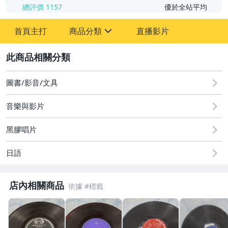
總評價
1157
優於全站平均
首頁主打
商品分類
直播影片
sign
2
圖書/影音/文具
成人專區
圖書/影音/文具
偶像、球員卡與郵幣
音樂與影片
男性精品與服飾
黑膠唱片
女包精品與女鞋
日語
店內相關商品