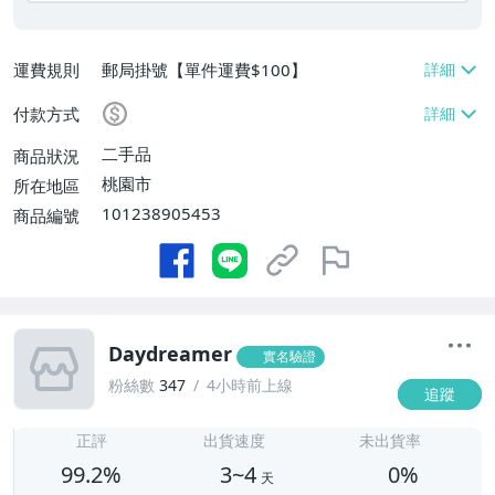
運費規則
郵局掛號【單件運費$100】
付款方式
二手品
商品狀況
桃園市
所在地區
101238905453
商品編號
Daydreamer
實名驗證
粉絲數
347
4小時前上線
追蹤
3
正評
出貨速度
未出貨率
99.2%
3~4
0%
天