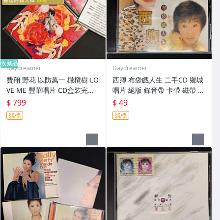
收藏品
Daydreamer
Daydreamer
費翔 野花 以防萬一 橄欖樹 LO
西卿 布袋戲人生 二手CD 鄉城
VE ME 豐華唱片 CD盒裝完整
唱片 絕版 錄音帶 卡帶 磁帶 非
附資料卡/廣告單 絕版 錄音帶
黑膠 非宣傳CD
$ 799
$ 49
卡帶 磁帶 非黑膠 非宣傳CD
競標
競標