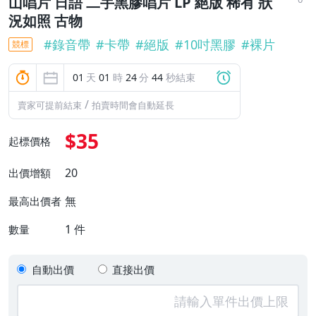
山唱片 日語 二手黑膠唱片 LP 絕版 稀有 狀
況如照 古物
#
錄音帶
#
卡帶
#
絕版
#
10吋黑膠
#
裸片
競標
01
天
01
時
24
分
43
秒結束
/
賣家可提前結束
拍賣時間會自動延長
$35
起標價格
20
出價增額
無
最高出價者
1
件
數量
自動出價
直接出價