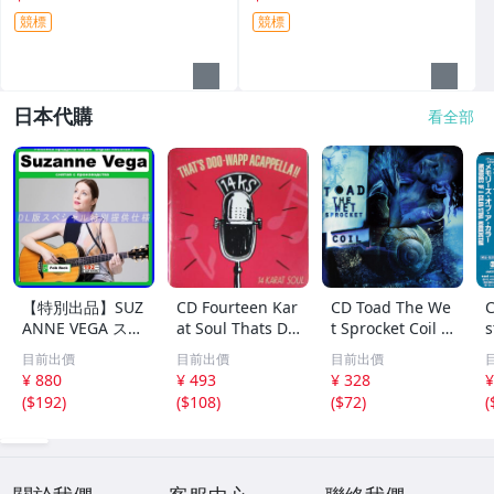
競標
競標
日本代購
看全部
【特別出品】SUZ
CD Fourteen Kar
CD Toad The We
C
ANNE VEGA スザ
at Soul Thats Do
t Sprocket Coil C
s
ンヌ・ヴェガ 精
o-Wapp Acappel
K67862 Columbi
O
目前出價
目前出價
目前出價
選集 100歌 音楽D
la PCCY00374 Ca
a /00110
5
¥ 880
¥ 493
¥ 328
¥
L(MP3CD)☆
nyon Internatio
0
(
$192
)
(
$108
)
(
$72
)
(
nal /00110