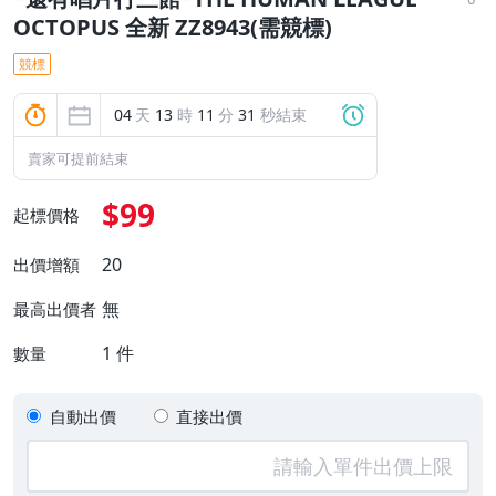
OCTOPUS 全新 ZZ8943(需競標)
競標
04
天
13
時
11
分
30
秒結束
賣家可提前結束
$99
起標價格
20
出價增額
無
最高出價者
1
件
數量
自動出價
直接出價