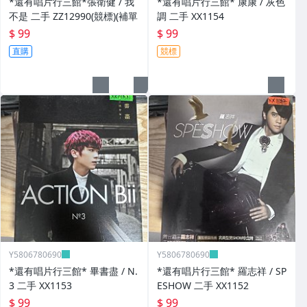
*還有唱片行三館*張衛健 / 我
*還有唱片行三館* 康康 / 灰色
不是 二手 ZZ12990(競標)(補單
調 二手 XX1154
$ 99
$ 99
直購
競標
Y5806780690
Y5806780690
*還有唱片行三館* 畢書盡 / N.
*還有唱片行三館* 羅志祥 / SP
3 二手 XX1153
ESHOW 二手 XX1152
$ 99
$ 99