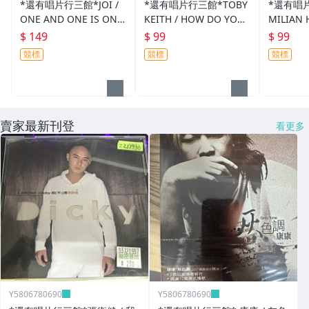
*還有唱片行三館*JOI /
*還有唱片行三館*TOBY
*還有唱片
ONE AND ONE IS ONE
KEITH / HOW DO YOU
MILIAN 
全新 ZZ14922(競標)
LIKE ME NOW 二手 ZZ1
NOTHIN
$ 149
$ 99
$ 99
2457(競標)
18651(
競標
競標
競標
賣家最新刊登
看更多
Y5806780690
Y5806780690