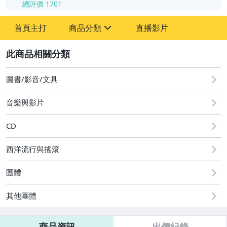
總評價
1701
-
首頁主打
商品分類
直播影片
-
sign
其它
2
圖書/影音/文具
音樂與影片
CD
西洋流行與搖滾
團體
其他團體
商品資訊
出價紀錄