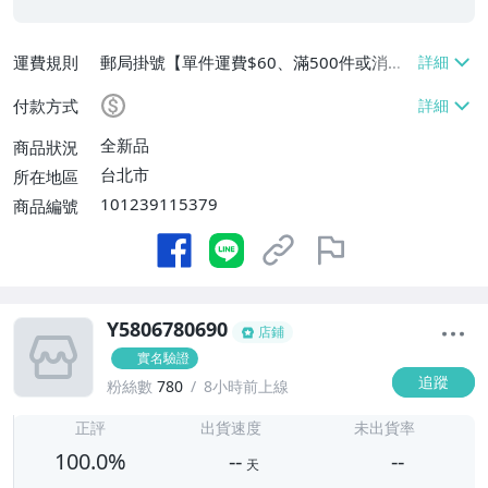
運費規則
郵局掛號【單件運費$60、滿500件或消費
滿$20000免運費】
付款方式
全新品
商品狀況
台北市
所在地區
101239115379
商品編號
Y5806780690
店鋪
實名驗證
追蹤
粉絲數
780
8小時前上線
-
-
正評
出貨速度
未出貨率
100.0%
--
--
天