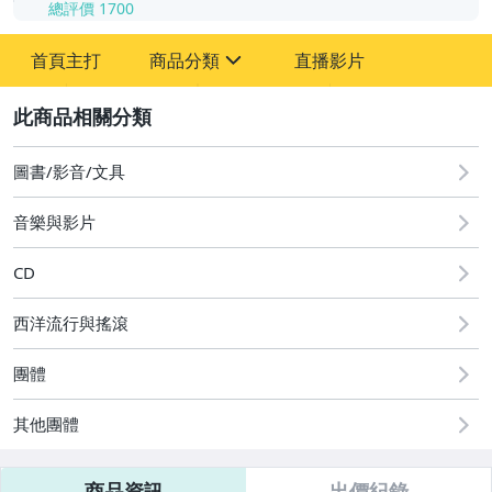
總評價
1700
-
首頁主打
商品分類
直播影片
-
sign
其它
2
圖書/影音/文具
音樂與影片
CD
西洋流行與搖滾
團體
其他團體
商品資訊
出價紀錄