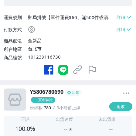
運費規則
郵局掛號【單件運費$60、滿500件或消費
滿$20000免運費】
付款方式
全新品
商品狀況
台北市
所在地區
101239116730
商品編號
Y5806780690
店鋪
實名驗證
追蹤
粉絲數
780
9小時前上線
-
-
正評
出貨速度
未出貨率
100.0%
--
--
天