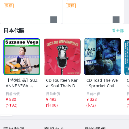
競標
競標
日本代購
看全部
【特別出品】SUZ
CD Fourteen Kar
CD Toad The We
C
ANNE VEGA スザ
at Soul Thats Do
t Sprocket Coil C
s
ンヌ・ヴェガ 精
o-Wapp Acappel
K67862 Columbi
O
目前出價
目前出價
目前出價
選集 100歌 音楽D
la PCCY00374 Ca
a /00110
5
¥ 880
¥ 493
¥ 328
¥
L(MP3CD)☆
nyon Internatio
0
(
$192
)
(
$108
)
(
$72
)
(
nal /00110