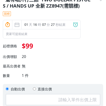
S / HANDS UP 全新 ZZ8947(需競標)
競標
01
天
16
時
07
分
26
秒結束
賣家可提前結束
$99
起標價格
20
出價增額
無
最高出價者
1
件
數量
自動出價
直接出價