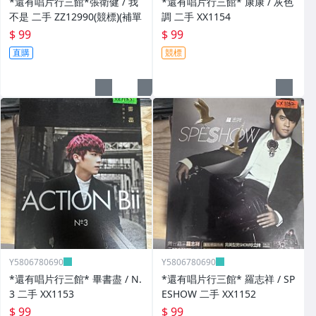
*還有唱片行三館*張衛健 / 我
*還有唱片行三館* 康康 / 灰色
不是 二手 ZZ12990(競標)(補單
調 二手 XX1154
$ 99
$ 99
直購
競標
Y5806780690
Y5806780690
*還有唱片行三館* 畢書盡 / N.
*還有唱片行三館* 羅志祥 / SP
3 二手 XX1153
ESHOW 二手 XX1152
$ 99
$ 99