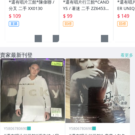
*還有唱片三館*陳偉聯 /
*還有唱片行三館*CAND
*還有唱片
分叉 二手 XX0130
YS / 著迷 二手 ZZ6453
ER UNIQ
(需競標)
URT 二手
$ 109
$ 99
$ 149
標)
直購
競標
競標
賣家最新刊登
看更多
Y5806780690
Y5806780690