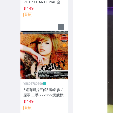
ROT / CHANTE PIAF 全新
ZZ12526(競標)
$ 149
競標
Y5806780690
*還有唱片三館*濱崎 步 /
原罪 二手 ZZ2856(需競標)
$ 149
競標