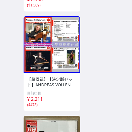
(
$1,509
)
【超収録】【決定版セッ
ト】ANDREAS VOLLENW
EIDER CD1+2+3 厳選プレ
目前出價
ミア音源集 MP3CD-DLVer
¥ 2,211
3ディスク♪
(
$478
)