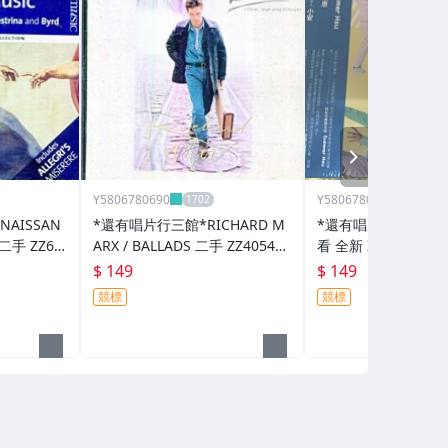
NEXT
Y5806780690
Y5806780690
AISSAN
*還有唱片行三館*RICHARD M
*還有唱片行三館*多樂
 二手 ZZ62
ARX / BALLADS 二手 ZZ4054
看 全新 ZZ14170(競
(需競標)
$ 149
$ 149
競標
競標