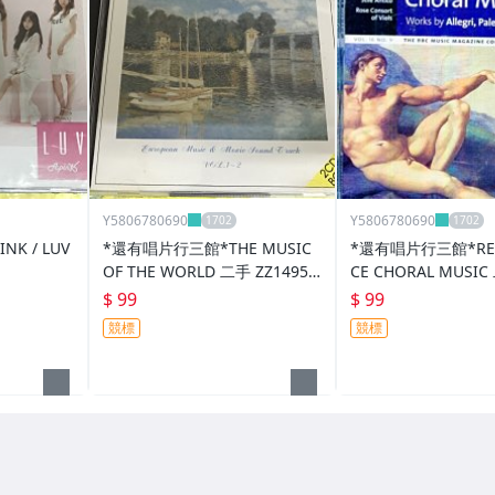
Y5806780690
Y5806780690
K / LUV
*還有唱片行三館*THE MUSIC
*還有唱片行三館*REN
OF THE WORLD 二手 ZZ14954
CE CHORAL MUSIC
(競標)
80(需競標)
$ 99
$ 99
競標
競標