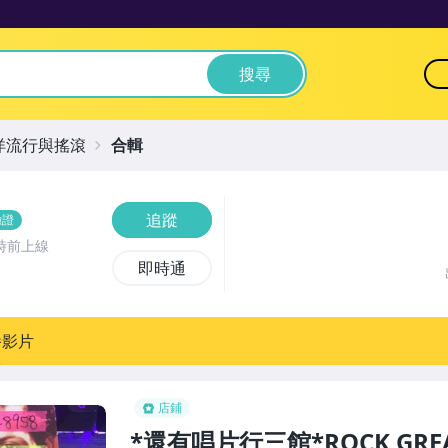
搜尋
洋流行與搖滾
合輯
追蹤
驗證
時前上線
即時通
播影片
店鋪
*還有唱片行三館*ROCK GREAT