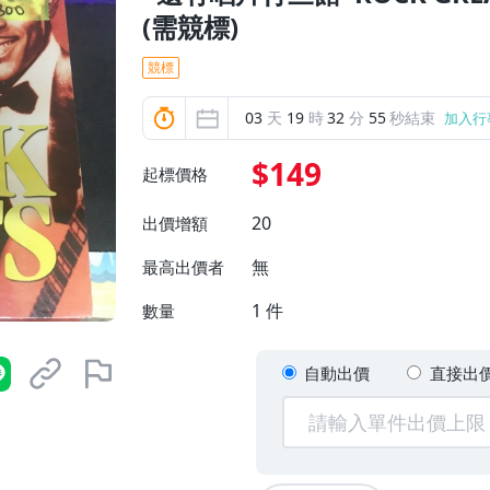
(需競標)
競標
03
天
19
時
32
分
54
秒結束
加入行
$149
起標價格
20
出價增額
無
最高出價者
1
件
數量
自動出價
直接出