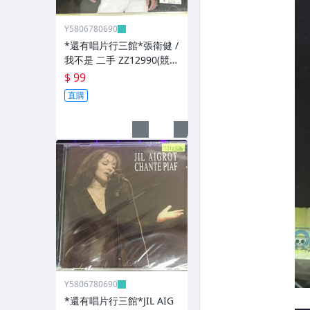
Y5806780690
*還有唱片行三館*張衛健 /
我不是 二手 ZZ12990(競
標)(補單
$ 99
直購
Y5806780690
*還有唱片行三館*JIL AIG