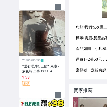
Y5806780690
*還有唱片行三館* 康康 /
灰色調 二手 XX1154
$ 99
競標
賣家推薦