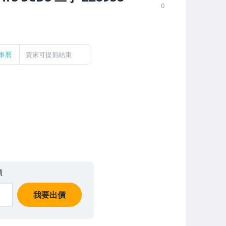
0
事曆
賣家可提前結束
價
我要出價