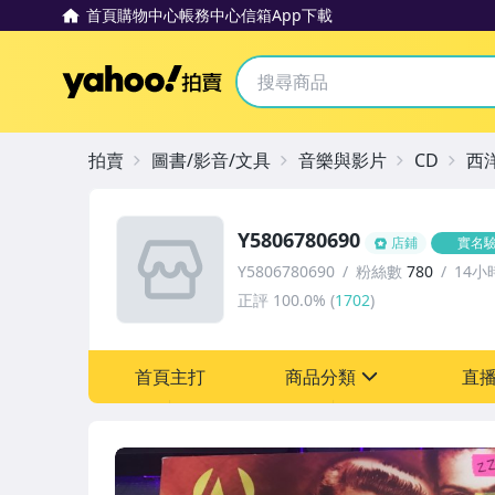
首頁
購物中心
帳務中心
信箱
App下載
Yahoo拍賣
拍賣
圖書/影音/文具
音樂與影片
CD
西
Y5806780690
店鋪
實名
Y5806780690
粉絲數
780
14小
正評
100.0%
(
1702
)
首頁主打
商品分類
直
sign
其它