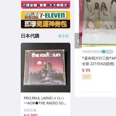
日本代購
看全部
PREV
Y5806780690
*還有唱片行三館*APIN
全新 ZZ15542(競標)
$ 99
競標
PRO.PAUL LAINE/メロハ
ーAOR◆THE RADIO SU
N/UNSTOPPABLE
目前出價
¥ 6,980