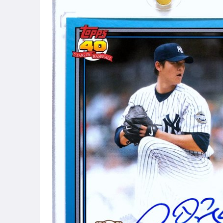
偶像、球員卡與郵幣