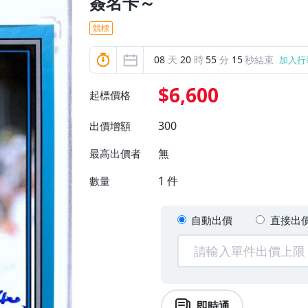
簽名卡～
競標
08
天
20
時
55
分
13
秒結束
加入行
$6,600
起標價格
300
出價增額
無
最高出價者
1
件
數量
自動出價
直接出
即時通