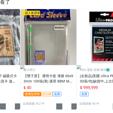
看了
超人氣賣家
魔卡商行
時尚.電影.音樂.棒球
PT 磁吸式卡
【雙子星】 透明卡套 薄膜 66x9
(全新品)美國 Ultra P
球員卡 遊戲
3mm 100張(薄) 適用 BBM MLB
00張/包)缺貨中,上次
tra pro
Topps CPBL 球員卡
025/6/26
$ 40
$ 999,999
運費抵用券
折扣碼
直購
直購
近期銷量 452 件
近期銷量 66 件