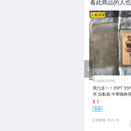
看此商品的人也
人氣賣家
PREV
Y1068635996
買六送一！35PT 55
夾 自黏袋 中華職棒
王 寶可夢PTCG 漫威 ul
$ 1
可用
直購
近期銷量 2622 件