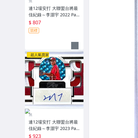
無
連12場安打 大聯盟台將最
佳紀錄～李灝宇 2022 Pan
ini Prizm Draft Picks 亮面
$ 807
新人簽名鑑定卡 RC PSA 9
競標
～
超人氣賣家
無
連12場安打 大聯盟台將最
佳紀錄～李灝宇 2023 Pan
ini Three And Two 限量2
$ 923