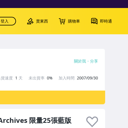
登入
賣東西
購物車
即時通
關於我
分享
出貨速度
1
天
未出貨率
0%
加入時間
2007/09/30
Archives 限量25張藍版