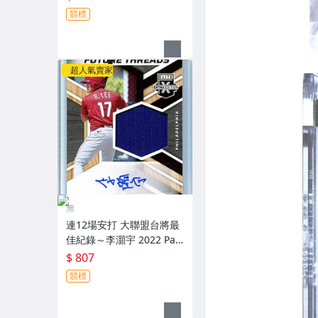
5張新人原封四球衣簽名卡
競標
Patch～
超人氣賣家
無
連12場安打 大聯盟台將最
佳紀錄～李灝宇 2022 Pan
ini Elite Extra Edition 實
$ 807
戰球衣簽名卡～
競標