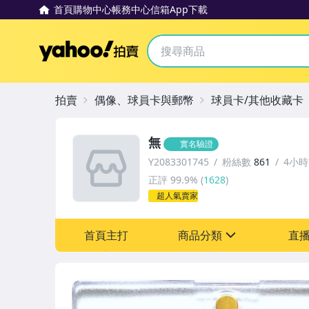
首頁
購物中心
帳務中心
信箱
App下載
Yahoo拍賣
拍賣
偶像、球員卡與郵幣
球員卡/其他收藏卡
無
實名驗證
Y2083301745
粉絲數
861
4小
正評
99.9%
(
1628
)
超人氣賣家
首頁主打
商品分類
直
sign
成人專區
玩具、模型與公仔