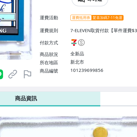
運費活動
運費抵用券
驚喜加碼7-11免運
運費規則
7-ELEVEN取貨付款【單件運費$
$38】、郵局掛號【單件運費$60
付款方式
全新品
商品狀況
新北市
所在地區
101239699856
商品編號
7-ELEVEN 運費只要
38
元
不限金額、筆數，筆筆優惠無限次！
商品資訊