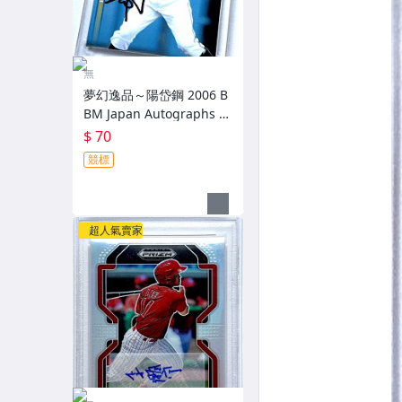
無
夢幻逸品～陽岱鋼 2006 B
BM Japan Autographs 新
人配布簽名卡 加蓋BBM鋼
$ 70
印 RC～
競標
超人氣賣家