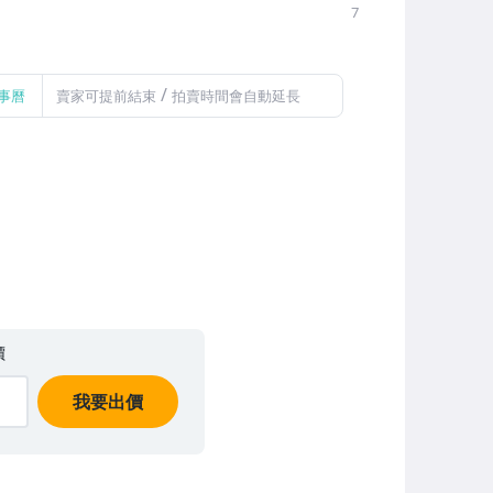
7
/
事曆
賣家可提前結束
拍賣時間會自動延長
價
我要出價