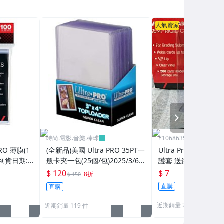
人氣賣家
NEXT
時尚.電影.音樂.棒球
Y1068635996
RO 薄膜(1
(全新品)美國 Ultra PRO 35PT一
Ultra Pro 半剛性
到貨日期:2
般卡夾一包(25個/包)2025/3/6
護套 送鑑定用卡夾 
再到貨
棒球員卡 寶可夢PTC
$ 120
$ 7
8折
$ 150
請看商品說明
直購
直購
近期銷量 207 件
近期銷量 119 件