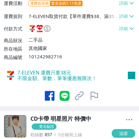
運費活動
運費抵用券
驚喜加碼7-11免運
運費規則
7-ELEVEN取貨付款【單件運費$38、滿35
件或消費滿$900免運費】、萊爾富取貨付
付款方式
款【單件運費$60、滿10件或消費滿$999
免運費】
二手品
商品狀況
其他國家
所在地區
101242982716
商品編號
7-ELEVEN 運費只要
38
元
不限金額、筆數，筆筆優惠無限次！
CD卡帶 明星照片 特價中
實名驗證
追蹤
粉絲數
857
5分鐘前上線