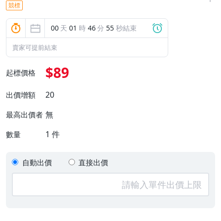
競標
00
天
01
時
46
分
55
秒結束
賣家可提前結束
$89
起標價格
20
出價增額
無
最高出價者
1
件
數量
自動出價
直接出價