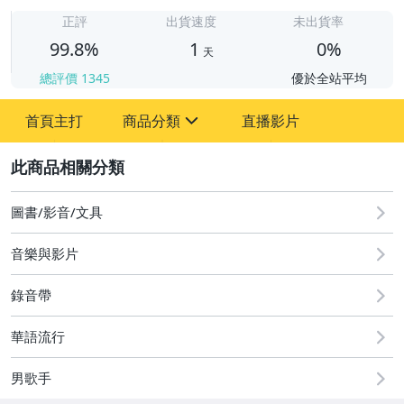
1
正評
出貨速度
未出貨率
99.8%
1
0%
天
總評價
1345
優於全站平均
首頁主打
商品分類
直播影片
sign
2
圖書/影音/文具
成人專區
圖書/影音/文具
古董、藝術與礦石
音樂與影片
手機、配件與通訊
錄音帶
居家、家具與園藝
華語流行
偶像、球員卡與郵幣
男歌手
電腦、平板與周邊