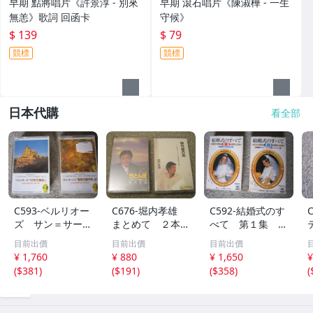
早期 點將唱片《許景淳 - 別來
早期 滾石唱片《陳淑樺 - 一生
無恙》歌詞 回函卡
守候》
$ 139
$ 79
競標
競標
日本代購
看全部
C593-ベルリオー
C676-堀内孝雄
C592-結婚式のす
ズ サン＝サーン
まとめて ２本
べて 第１集 第
ス ベスト・サウ
セット
２集 まとめて
目前出價
目前出價
目前出價
ンド・シリーズ
２本 セット
¥ 1,760
¥ 880
¥ 1,650
¥
まとめて ２本
(
$381
)
(
$191
)
(
$358
)
(
セット ※１本未
開封