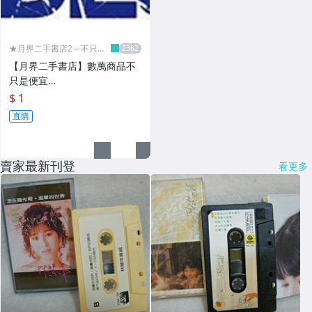
★月界二手書店2～不只是
便宜...★
【月界二手書店】數萬商品不
只是便宜…
$ 1
直購
賣家最新刊登
看更多