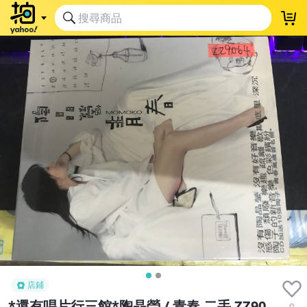
店鋪
*還有唱片行三館*陶晶瑩 / 青春 二手 ZZ90
0