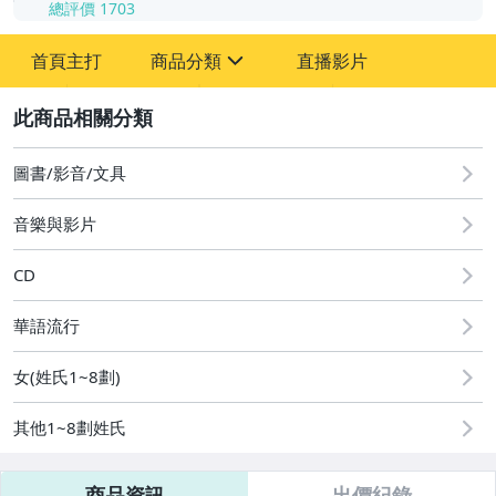
總評價
1703
-
首頁主打
商品分類
直播影片
-
sign
其它
2
圖書/影音/文具
音樂與影片
CD
華語流行
女(姓氏1~8劃)
其他1~8劃姓氏
商品資訊
出價紀錄