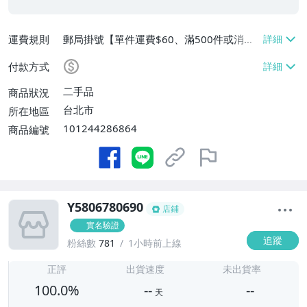
運費規則
郵局掛號【單件運費$60、滿500件或消費
滿$20000免運費】
付款方式
二手品
商品狀況
台北市
所在地區
101244286864
商品編號
Y5806780690
店鋪
實名驗證
追蹤
粉絲數
781
1小時前上線
-
-
正評
出貨速度
未出貨率
100.0%
--
--
天