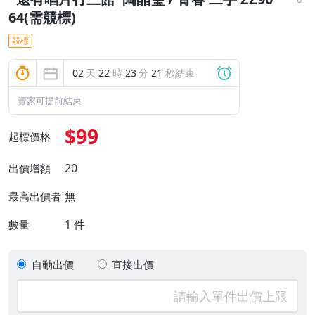
64(需競標)
競標
02
天
22
時
23
分
20
秒結束
賣家可提前結束
$99
起標價格
20
出價增額
無
最高出價者
1
件
數量
自動出價
直接出價