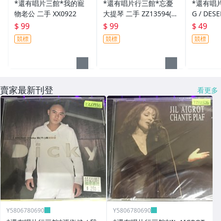
*還有唱片三館*我的寵
*還有唱片行三館*忘憂
*還有唱片
物老公 二手 XX0922
大提琴 二手 ZZ13594(競
G / DES
標)
ZZ1233
$ 99
$ 99
$ 49
競標
競標
競標
賣家最新刊登
看更多
Y5806780690
Y5806780690