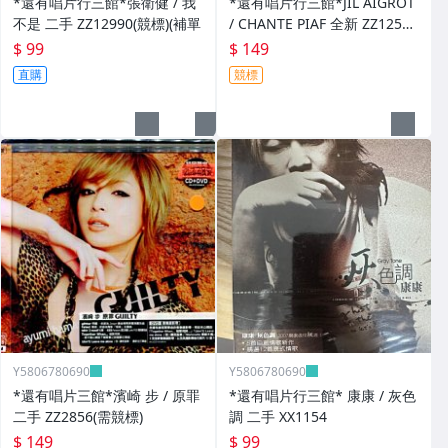
*還有唱片行三館*張衛健 / 我
*還有唱片行三館*JIL AIGROT
不是 二手 ZZ12990(競標)(補單
/ CHANTE PIAF 全新 ZZ12526
(競標)
$ 99
$ 149
直購
競標
Y5806780690
Y5806780690
*還有唱片三館*濱崎 步 / 原罪
*還有唱片行三館* 康康 / 灰色
二手 ZZ2856(需競標)
調 二手 XX1154
$ 149
$ 99