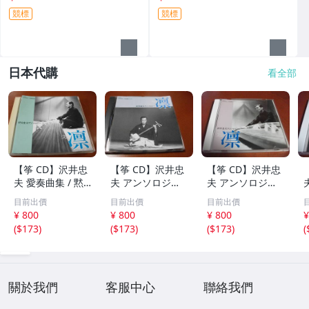
競標
競標
日本代購
看全部
【筝 CD】沢井忠
【筝 CD】沢井忠
【筝 CD】沢井忠
夫 愛奏曲集 / 黙
夫 アンソロジー
夫 アンソロジー
示 、波 、二つの
「凜」からの分売
「凜」からの分売
目前出價
目前出價
目前出價
相 、箏二重奏ソ
沢井忠夫作品集
沢井忠夫 作品集
¥ 800
¥ 800
¥ 800
¥
ナタ 杵屋正邦 、
ライブ 風衣、水
第三集 “光る海”
(
$173
)
(
$173
)
(
$173
)
(
入野義朗 、小野
の声、枯野砧、五
（限定販売） 200
衛 他 (1971/197
節の舞、ファンタ
1
3/1976)
ジア (限定）
關於我們
客服中心
聯絡我們