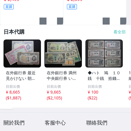
直購
直購
日本代購
看全部
在外銀行券 最近
在外銀行券 満州
◆ハト 鳩 １０
見かけない 朝丙1
中央銀行券 いろ
銭 十銭 拾錢
00圓券 などの 朝
いろと 6枚 上品
６枚 流通品◆
目前出價
目前出價
目前出價
鮮銀行券 3枚 K-0
有 K-0181
¥ 8,665
¥ 9,665
¥ 100
¥
182
(
$1,887
)
(
$2,105
)
(
$22
)
(
關於我們
客服中心
聯絡我們