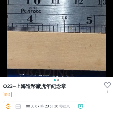
O23--上海造幣廠虎年紀念章
1
競標
00
天
07
時
23
分
29
秒結束