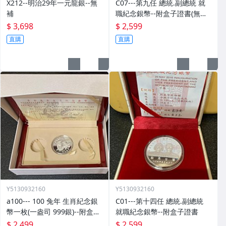
X212--明治29年一元龍銀--無
C07---第九任 總統.副總統 就
補
職紀念銀幣--附盒子證書(無外
紙盒)
$ 3,698
$ 2,599
直購
直購
Y5130932160
Y5130932160
a100--- 100 兔年 生肖紀念銀
C01---第十四任 總統.副總統
幣一枚(一盎司 999銀)--附盒子.
就職紀念銀幣--附盒子證書
證書.收據
$ 2,499
$ 2,599