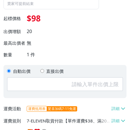
賣家可提前結束
$98
起標價格
20
出價增額
無
最高出價者
1
件
數量
自動出價
直接出價
運費活動
運費抵用券
驚喜加碼7-11免運
運費規則
7-ELEVEN取貨付款【單件運費$38、滿20
件或消費滿$20000免運費】、萊爾富取貨