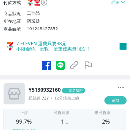
付款方式
付款【單件運費$60、滿20件或消費滿$20
000免運費】、郵局掛號【單件運費$40、
二手品
商品狀況
滿20件或消費滿$20000免運費】
南投縣
所在地區
101248427852
商品編號
7-ELEVEN 運費只要
38
元
不限金額、筆數，筆筆優惠無限次！
Y5130932160
實名驗證
粉絲數
737
12分鐘前上線
追蹤
1
正評
出貨速度
未出貨率
99.7%
1
2%
天