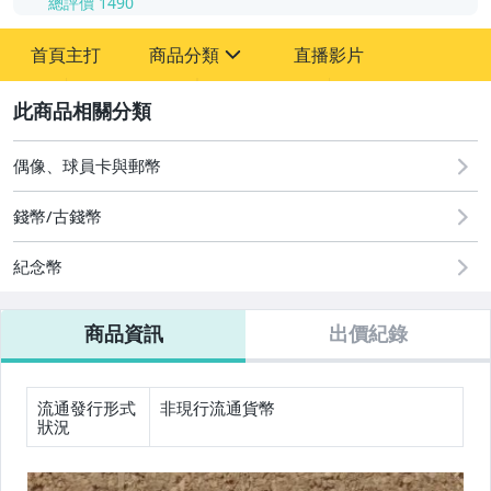
總評價
1490
首頁主打
商品分類
直播影片
sign
2
古董、藝術與礦石
偶像、球員卡與郵幣
偶像、球員卡與郵幣
錢幣/古錢幣
紀念幣
商品資訊
出價紀錄
流通發行形式
非現行流通貨幣
狀況