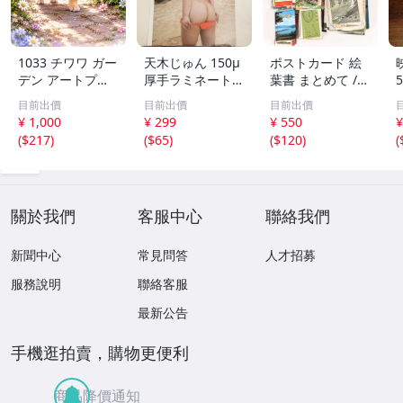
1033 チワワ ガー
天木じゅん 150μ
ポストカード 絵
デン アートプリ
厚手ラミネート加
葉書 まとめて /
ント 2L判 水彩画
工 6ページ 写真
大量 / アジア / 写
目前出價
目前出價
目前出價
風 犬 フラワー イ
集 SSS グラビア
真 / 文化 / 観光 /
¥ 1,000
¥ 299
¥ 550
¥
ンテリア
切り抜き まとめ
旅行 / はがき / 現
(
$217
)
(
$65
)
(
$120
)
(
て発送承ります。
状品
關於我們
客服中心
聯絡我們
新聞中心
常見問答
人才招募
服務說明
聯絡客服
最新公告
手機逛拍賣，購物更便利
商品降價通知