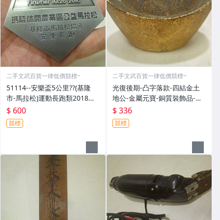
二手文武百貨一律低價競標~
二手文武百貨一律低價競標~
51114--安樂盃5公里??(基隆
光復後期-凸字落款-四結金土
市-馬拉松)運動長跑類2018年-
地公-金屬元寶-銅質裝飾品-宗
精緻獎牌??紀念章??(金屬材質-
教發財金??(郵寄免運費)罕見收
$ 600
$ 336
郵寄免運費)
藏品
競標
競標