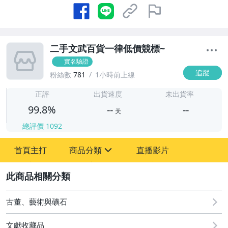
二手文武百貨一律低價競標~
實名驗證
追蹤
粉絲數
781
1小時前上線
-
-
正評
出貨速度
未出貨率
99.8%
--
--
天
總評價
1092
-
首頁主打
商品分類
直播影片
-
sign
古董、藝術與礦石
2
玩具、模型與公仔
古董、藝術與礦石
文獻收藏品