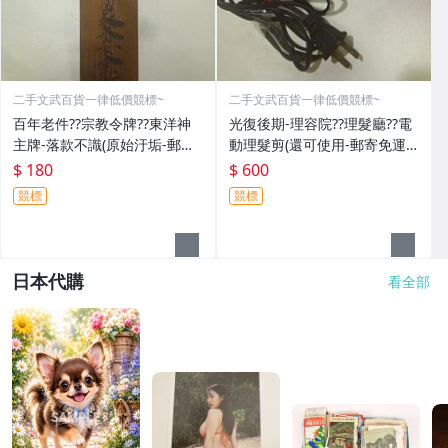
二手文武百貨一律低價競標~
二手文武百貨一律低價競標~
百年老件??宗教令牌??東洋神
光復後期-理容院??理髮廳??電
主牌-落款不識(原始汙垢-郵寄
動理髮剪(還可使用-郵寄免運
免運費)罕見收藏品-60729
費)收藏品~收藏用
$ 180
$ 600
競標
競標
日本代購
看全部