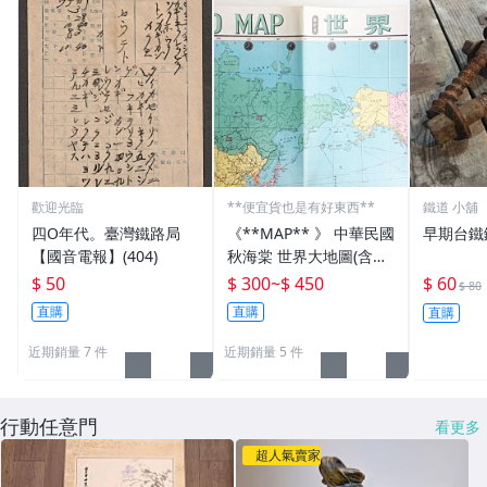
歡迎光臨
**便宜貨也是有好東西**
鐵道 小舖
四O年代。臺灣鐵路局
《**MAP** 》 中華民國
早期台鐵
【國音電報】(404)
秋海棠 世界大地圖(含各
國國旗) 文獻珍藏
$ 50
$ 300
~
$ 450
$ 60
$ 80
直購
直購
直購
近期銷量 7 件
近期銷量 5 件
行動任意門
看更多
超人氣賣家