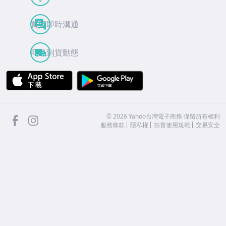
買賣即時溝通
商品到貨動態
APP Store
Google Play
facebook
Instagram
©
2026
Yahoo台灣電子商務 保留所有權利
服務條款
隱私權
拍賣使用規範
交易安全