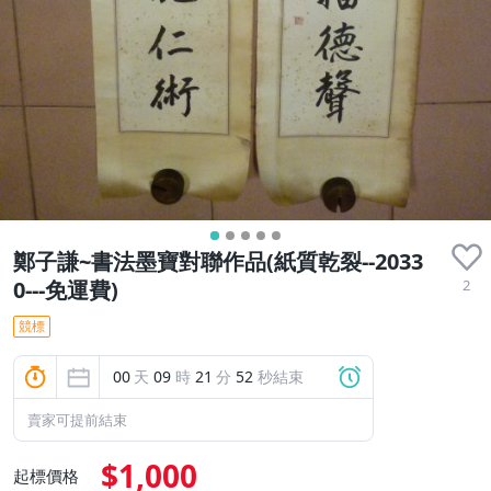
鄭子謙~書法墨寶對聯作品(紙質乾裂--2033
2
0---免運費)
競標
00
天
09
時
21
分
50
秒結束
賣家可提前結束
$1,000
起標價格