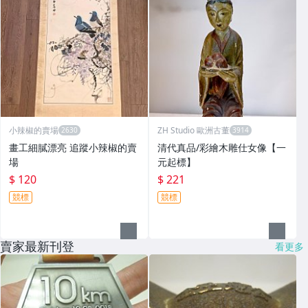
小辣椒的賣場
ZH Studio 歐洲古董
畫工細膩漂亮 追蹤小辣椒的賣
清代真品/彩繪木雕仕女像【一
場
元起標】
$ 120
$ 221
競標
競標
賣家最新刊登
看更多