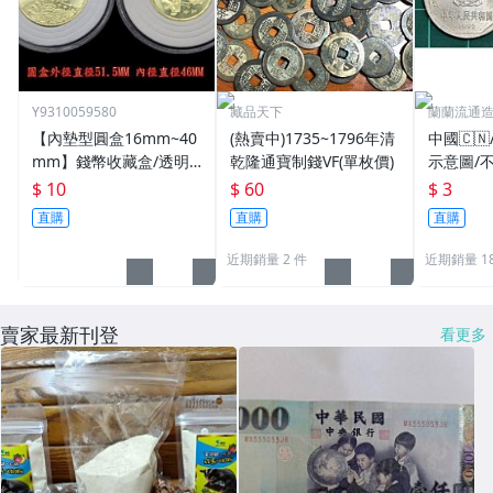
Y9310059580
藏品天下
蘭蘭流通
【內墊型圓盒16mm~40
(熱賣中)1735~1796年清
中國🇨
mm】錢幣收藏盒/透明
乾隆通寶制錢VF(單枚價)
示意圖/
圓盒/硬幣盒/錢幣收藏用
機出貨
$ 10
$ 60
$ 3
品
直購
直購
直購
近期銷量 2 件
近期銷量 18
賣家最新刊登
看更多