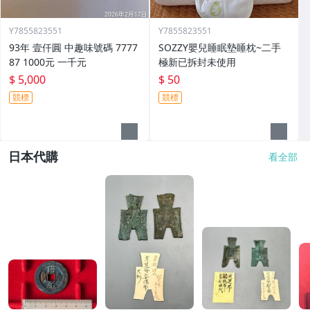
Y7855823551
Y7855823551
93年 壹仟圓 中趣味號碼 7777
SOZZY嬰兒睡眠墊睡枕~二手
87 1000元 一千元
極新已拆封未使用
$ 5,000
$ 50
競標
競標
日本代購
看全部