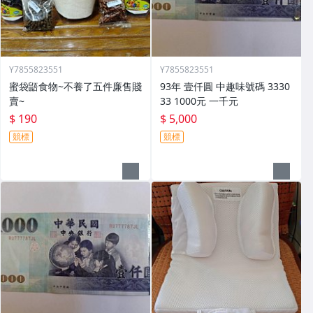
Y7855823551
Y7855823551
蜜袋鼯食物~不養了五件廉售賤
93年 壹仟圓 中趣味號碼 3330
賣~
33 1000元 一千元
$ 190
$ 5,000
競標
競標