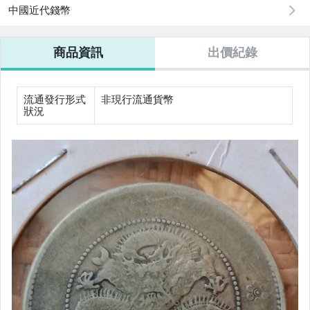
中國近代錢幣
玩具、模型與公仔
商品資訊
出價紀錄
偶像、球員卡與郵幣
男性精品與服飾
流通發行形式
非現行流通貨幣
狀況
手錶與飾品配件
運動、戶外與休閒