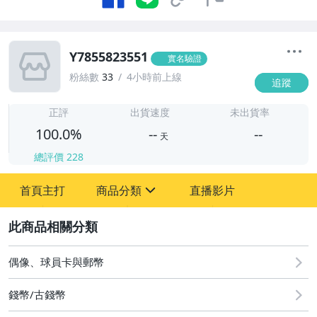
Y7855823551
實名驗證
粉絲數
33
4小時前上線
追蹤
-
-
正評
出貨速度
未出貨率
100.0%
--
--
天
總評價
228
-
首頁主打
商品分類
直播影片
-
sign
嬰幼兒與孕婦
2
寵物用品與水族
偶像、球員卡與郵幣
古董、藝術與礦石
錢幣/古錢幣
居家、家具與園藝