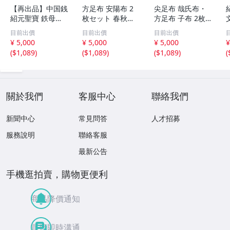
【再出品】中国銭
方足布 安陽布 2
尖足布 哉氏布・
紹元聖寶 鉄母
枚セット 春秋戦
方足布 子布 2枚
銭？
国時代 中国古代
セット 中国戦国
目前出價
目前出價
目前出價
銭貨 布貨 布幣 銅
古銭 布幣 古銭 貨
¥ 5,000
¥ 5,000
¥ 5,000
¥
銭 古銭 コレクシ
布 貨幣
(
$1,089
)
(
$1,089
)
(
$1,089
)
(
ョン 貨幣
關於我們
客服中心
聯絡我們
新聞中心
常見問答
人才招募
服務說明
聯絡客服
最新公告
手機逛拍賣，購物更便利
商品降價通知
買賣即時溝通