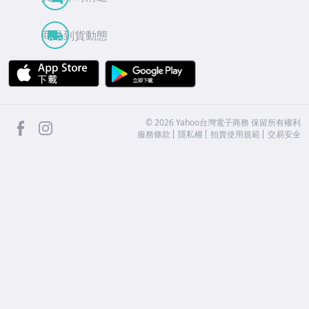
商品到貨動態
APP Store
Google Play
facebook
Instagram
©
2026
Yahoo台灣電子商務 保留所有權利
服務條款
隱私權
拍賣使用規範
交易安全