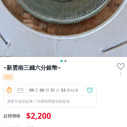
~新雲南三錢六分銀幣~
1
競標
09
天
00
時
31
分
52
秒結束
/
賣家可提前結束
拍賣時間會自動延長
$2,200
起標價格