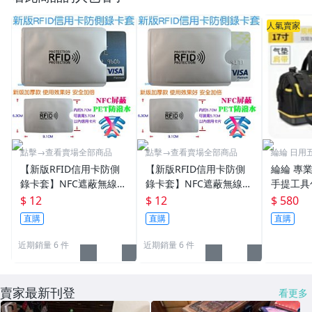
人氣賣家
點擊→查看賣場全部商品
點擊→查看賣場全部商品
綸綸 日用
【新版RFID信用卡防側
【新版RFID信用卡防側
綸綸 專業
錄卡套】NFC遮蔽無線訊
錄卡套】NFC遮蔽無線訊
手提工具
號防掃描消磁信用卡測防
號防掃描消磁信用卡防盜
功能维修
$ 12
$ 12
$ 580
盜刷防竊資銀行卡片保護
刷測防竊資銀行卡片保護
袋男耐磨
直購
直購
直購
晶片感應卡長短皮夾男女
晶片感應卡男女長短皮夾
錢包用
錢包用
近期銷量 6 件
近期銷量 6 件
賣家最新刊登
看更多