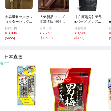
大容量斜め掛けシ
人気新品 メンズ
【在庫処分】新品
ョルダーバッグブ
本革 斜め掛け メ
■バッグ メンズ
リーフケース多機
ッセンジャーバッ
トートバッグ 大
目前出價
目前出價
目前出價
能ショルダーバッ
グ カジュアル 牛
容量 2way ショル
¥ 3,004
¥ 7,760
¥ 1,980
¥
グ斜め掛けトート
革 A4書類 アウト
ダーバッグ 軽量
(
$655
)
(
$1,690
)
(
$432
)
(
バッグ牛革 ライ
ドア ビジネスバ
ビジネス A4 B4
トコーヒー
ッグ 男性用 通勤
黒 カジュアル 通
通学鞄 ブラウ
勤 通学 出張 無地
ン
鞄
日本直送
看更多