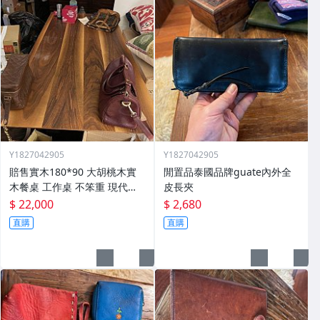
Y1827042905
Y1827042905
賠售實木180*90 大胡桃木實
閒置品泰國品牌guate內外全
木餐桌 工作桌 不笨重 現代設
皮長夾
計款 厚約8cm
$ 22,000
$ 2,680
直購
直購