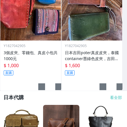
Y1827042905
Y1827042905
3個皮夾、零錢包、真皮小包共
日本吉田poter真皮皮夾，泰國
1000元
container墨綠色皮夾，吉田1
400泰國container品牌 1400
$ 1,000
$ 1,600
直購
直購
日本代購
看全部