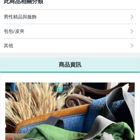
古董、藝術與礦石
原創設計良品
男性精品與服飾
居家、家具與園藝
包包/皮夾
男性精品與服飾
其他
女裝與服飾配件
商品資訊
手錶與飾品配件
女包精品與女鞋
家電與影音視聽
電腦、平板與周邊
運動、戶外與休閒