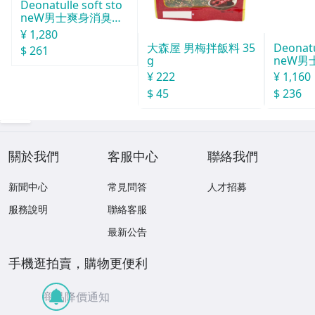
Deonatulle soft sto
neW男士爽身消臭止
汗石 中世紀 20g
¥ 1,280
Deonatu
大森屋 男梅拌飯料 35
$ 261
neW男
g
消臭石
¥ 1,160
¥ 222
$ 236
$ 45
關於我們
客服中心
聯絡我們
新聞中心
常見問答
人才招募
服務說明
聯絡客服
最新公告
手機逛拍賣，購物更便利
商品降價通知