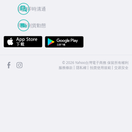
買賣即時溝通
商品到貨動態
APP Store
Google Play
facebook
Instagram
©
2026
Yahoo台灣電子商務 保留所有權利
服務條款
隱私權
拍賣使用規範
交易安全