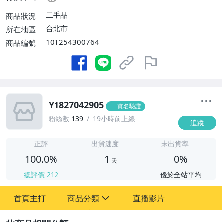
二手品
商品狀況
台北市
所在地區
101254300764
商品編號
Y1827042905
實名驗證
粉絲數
139
19小時前上線
追蹤
1
正評
出貨速度
未出貨率
100.0%
1
0%
天
總評價
212
優於全站平均
首頁主打
商品分類
直播影片
sign
2