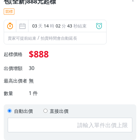
包(全新)888元起標
競標
03
天
14
時
02
分
42
秒結束
/
賣家可提前結束
拍賣時間會自動延長
$888
起標價格
30
出價增額
無
最高出價者
1
件
數量
自動出價
直接出價