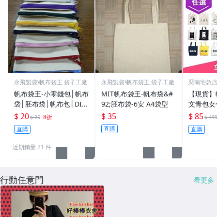
永飛製袋\帆布袋王 袋子工廠
永飛製袋\帆布袋王 袋子工廠
惡南宅急
帆布袋王-小零錢包│帆布
MIT帆布袋王-帆布袋&#
【現貨】
袋│胚布袋│帆布包│DIY
92;胚布袋-6安 A4袋型
文青包女
蝶古巴特
韓國文青
$ 20
$ 35
$ 85
8折
$ 25
$ 49
店【001
直購
直購
直購
近期銷量 21 件
行動任意門
看更多