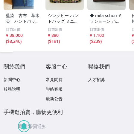
藍染 古布 草木
シンクビー ハン
◆ mila schon ミ
染 ハンドバッ
ドバッグ ミニバ
ラショーン ハン
グ １点もの
ッグ ゴブラン織
ドバッグ トート
目前出價
目前出價
目前出價
り 花柄 刺繍 経年
バッグ 肩掛け モ
¥ 38,000
¥ 880
¥ 1,100
¥
品 Think Bee! 美
ノグラム柄 ベー
(
$8,246
)
(
$191
)
(
$239
)
(
品 中古
ジュ系 中古品
關於我們
客服中心
聯絡我們
新聞中心
常見問答
人才招募
服務說明
聯絡客服
最新公告
手機逛拍賣，購物更便利
商品降價通知