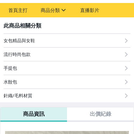
-
首頁主打
商品分類
直播影片
-
sign
玩具、模型與公仔
2
居家、家具與園藝
女包精品與女鞋
女裝與服飾配件
流行時尚包款
手錶與飾品配件
手提包
女包精品與女鞋
水餃包
運動、戶外與休閒
針織/毛料材質
商品資訊
出價紀錄