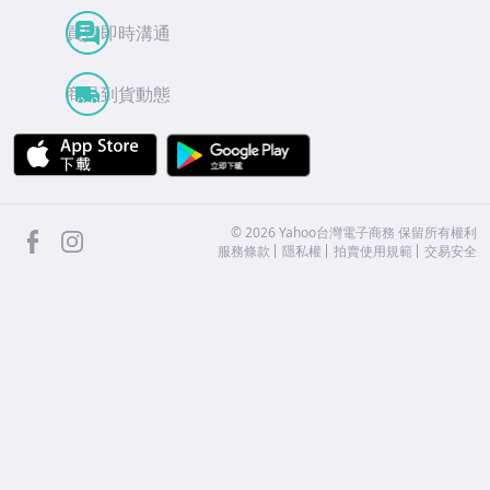
買賣即時溝通
商品到貨動態
APP Store
Google Play
facebook
Instagram
©
2026
Yahoo台灣電子商務 保留所有權利
服務條款
隱私權
拍賣使用規範
交易安全