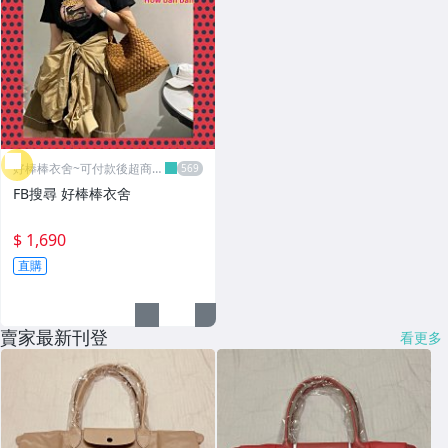
好棒棒衣舍~可付款後超商取
貨
FB搜尋 好棒棒衣舍
$ 1,690
直購
賣家最新刊登
看更多