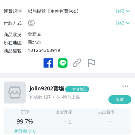
運費規則
郵局掛號【單件運費$65】
付款方式
全新品
商品狀況
新北市
所在地區
101254363919
商品編號
jolin9202賣埸
實名驗證
粉絲數
197
8小時前上線
追蹤
-
-
正評
出貨速度
未出貨率
99.7%
--
--
天
總評價
910