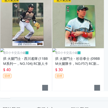
超人氣賣家
超人氣賣家
老D小卡交流小鋪
老D小卡交流小鋪
拱 火腿鬥士 - 西川遙輝 (11BB
拱 火腿鬥士 - 杉谷拳士 (09BB
M系列一，NO.104) RC新人卡
M火腿隊卡，NO.F57) RC新人
卡
$ 40
$ 30
競標
競標