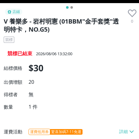
店鋪
V 養樂多 - 岩村明憲 (01BBM"金手套獎"透
0
明特卡，NO.G5)
競標
競標已結束
2026/08/06 13:32:00
$30
結標價格
20
出價增額
無
得標者
1
件
數量
運費活動
運費抵用券
驚喜加碼7-11免運