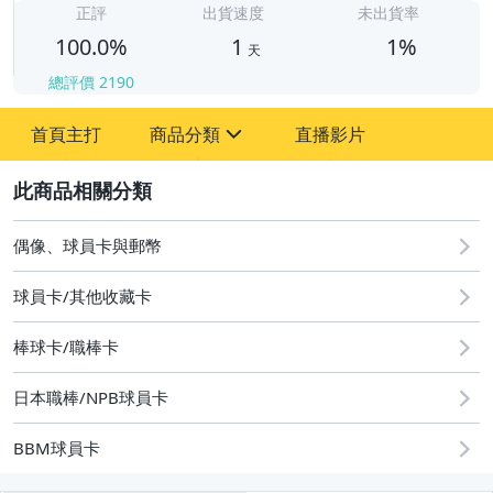
正評
出貨速度
未出貨率
100.0%
1
1%
天
總評價
2190
首頁主打
商品分類
直播影片
sign
2
其它
偶像、球員卡與郵幣
球員卡/其他收藏卡
棒球卡/職棒卡
日本職棒/NPB球員卡
BBM球員卡