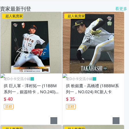
賣家最新刊登
看更多
超人氣賣家
超人氣賣家
老D小卡交流小鋪
老D小卡交流小鋪
拱 巨人軍 - 澤村拓一 (11BBM
拱 軟銀鷹 - 高橋禮 (18BBM系
系列一，銀簽特卡，NO.240)
列一，NO.024) RC新人卡
RC新人卡
$ 40
$ 35
競標
競標