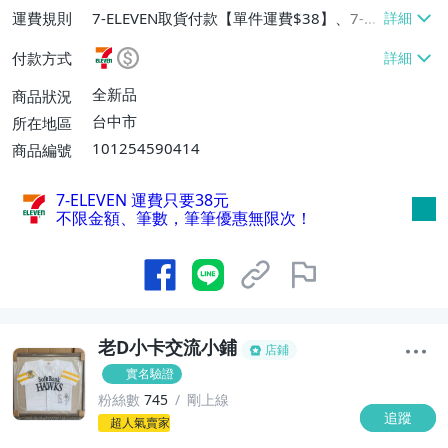
運費規則
7-ELEVEN取貨付款【單件運費$38】、7-EL
EVEN取貨不付款【單件運費$38】、宅配/
付款方式
貨運【單件運費$60、消費滿$1000免運
費】、郵局掛號【單件運費$31、滿10件或
全新品
商品狀況
消費滿$700免運費】、低溫配送【單件運
台中市
所在地區
費$60】
101254590414
商品編號
7-ELEVEN 運費只要
38
元
不限金額、筆數，筆筆優惠無限次！
老D小卡交流小鋪
店鋪
實名驗證
粉絲數
745
剛上線
追蹤
1
超人氣賣家