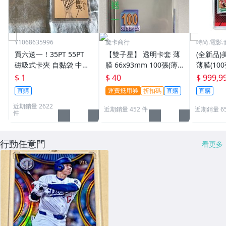
Y1068635996
魔卡商行
時尚.電影.
買六送一！35PT 55PT
【雙子星】 透明卡套 薄
(全新品)美
磁吸式卡夾 自黏袋 中華
膜 66x93mm 100張(薄)
薄膜(10
職棒球員卡 遊戲王 寶可
適用 BBM MLB Topps C
次到貨日期:
$ 1
$ 40
$ 999,9
夢PTCG 漫威 ultra pro
PBL 球員卡
直購
運費抵用券
折扣碼
直購
直購
可用
近期銷量 2622
近期銷量 452 件
近期銷量 6
件
行動任意門
看更多