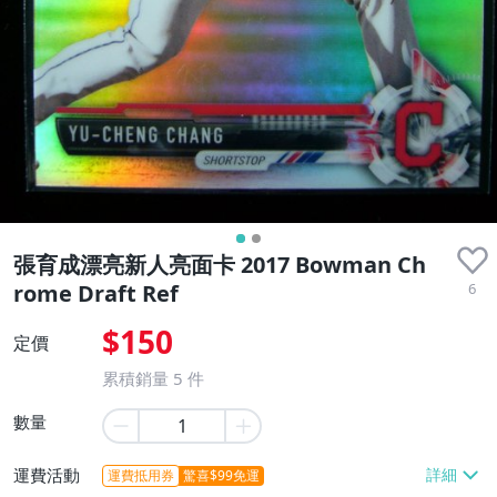
張育成漂亮新人亮面卡 2017 Bowman Ch
6
rome Draft Ref
$150
定價
累積銷量
5
件
數量
運費活動
運費抵用券
驚喜$99免運