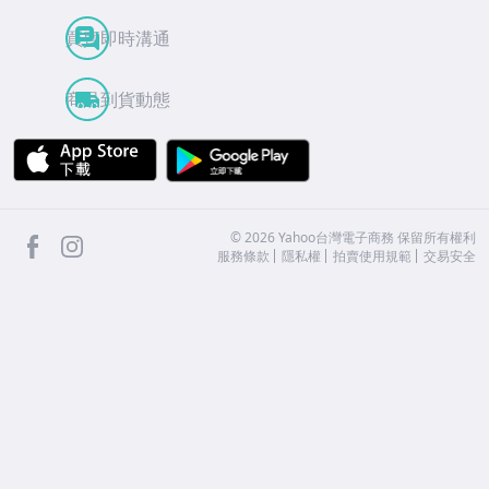
買賣即時溝通
商品到貨動態
APP Store
Google Play
facebook
Instagram
©
2026
Yahoo台灣電子商務 保留所有權利
服務條款
隱私權
拍賣使用規範
交易安全