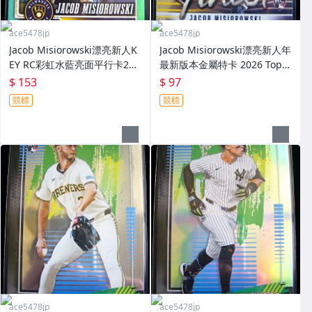
ace5478jp
ace5478jp
Jacob Misiorowski漂亮新人K
Jacob Misiorowski漂亮新人年
EY RC彩虹水藍亮面平行卡202
最新版本金屬特卡 2026 Topp
6 Topps Series 1 Aqua Rain
s Finest Team Finest Rookie
$ 153
$ 97
bow Foil Rookie
競標
競標
ace5478jp
ace5478jp