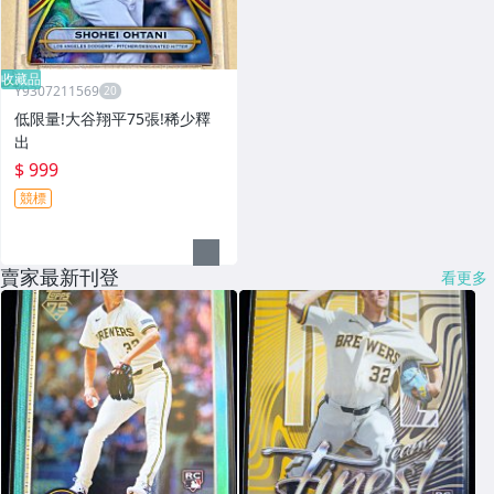
收藏品
Y9307211569
低限量!大谷翔平75張!稀少釋
出
$ 999
競標
賣家最新刊登
看更多