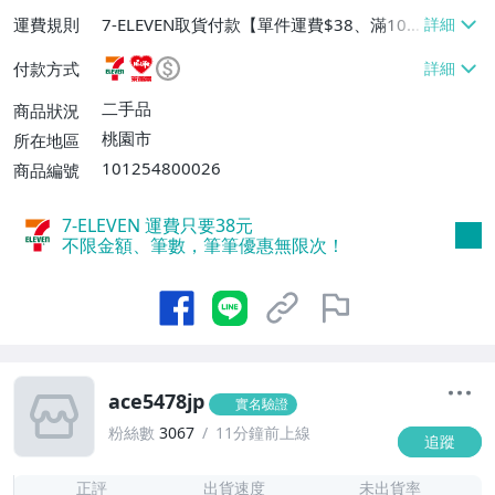
運費規則
7-ELEVEN取貨付款【單件運費$38、滿100
件或消費滿$10000免運費】、7-ELEVEN取
付款方式
貨不付款【單件運費$38】、萊爾富取貨付
款【單件運費$60、滿100件或消費滿$100
二手品
商品狀況
00免運費】、郵局掛號【單件運費$50、滿
桃園市
所在地區
100件或消費滿$100000免運費】
101254800026
商品編號
7-ELEVEN 運費只要
38
元
不限金額、筆數，筆筆優惠無限次！
ace5478jp
實名驗證
粉絲數
3067
11分鐘前上線
追蹤
8
正評
出貨速度
未出貨率