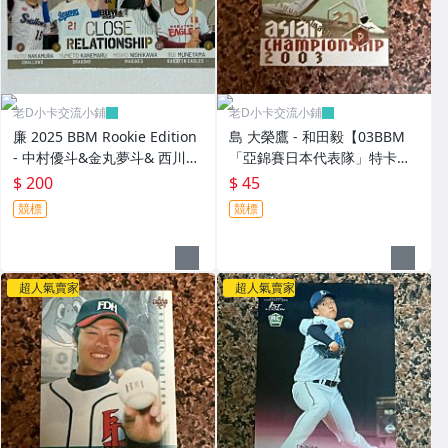
老D小卡交流小鋪
老D小卡交流小鋪
廉 2025 BBM Rookie Edition
島 大榮鷹 - 和田毅【03BBM
- 中村優斗&金丸夢斗& 西川史
「亞錦賽日本代表隊」特卡，
礁& 宗山塁 ("日本代表隊"親密
NO.AJ10】RC新人卡
$ 200
$ 45
關係特卡，NO.CR1) RC新人卡
競標
競標
超人氣賣家
超人氣賣家