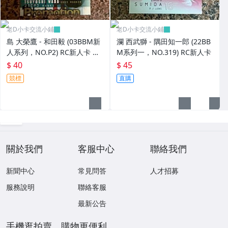
老D小卡交流小鋪
老D小卡交流小鋪
島 大榮鷹 - 和田毅 (03BBM新
瀾 西武獅 - 隅田知一郎 (22BB
人系列，NO.P2) RC新人卡 宣
M系列一，NO.319) RC新人卡
傳卡
$ 40
$ 45
競標
直購
關於我們
客服中心
聯絡我們
新聞中心
常見問答
人才招募
服務說明
聯絡客服
最新公告
手機逛拍賣，購物更便利