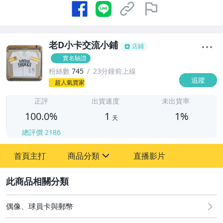
老D小卡交流小鋪
店鋪
實名驗證
粉絲數
745
23分鐘前上線
追蹤
1
超人氣賣家
正評
出貨速度
未出貨率
100.0%
1
1%
天
總評價
2186
首頁主打
商品分類
直播影片
sign
2
其它
偶像、球員卡與郵幣