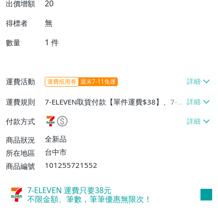
20
出價增額
無
得標者
1
件
數量
運費活動
運費抵用券
週末7-11免運
運費規則
7-ELEVEN取貨付款【單件運費$38】、7-EL
EVEN取貨不付款【單件運費$38】、宅配/
付款方式
貨運【單件運費$60、消費滿$1000免運
費】、郵局掛號【單件運費$31、滿10件或
全新品
商品狀況
消費滿$700免運費】、低溫配送【單件運
台中市
所在地區
費$60】
101255721552
商品編號
7-ELEVEN 運費只要
38
元
不限金額、筆數，筆筆優惠無限次！