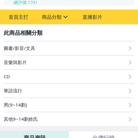
總評價
1701
-
首頁主打
商品分類
直播影片
-
sign
其它
2
圖書/影音/文具
音樂與影片
CD
華語流行
男(9~14劃)
其他9~14劃姓氏
商品資訊
出價紀錄