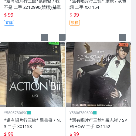
*還有唱片行三館*張衛健 / 我
*還有唱片行三館* 康康 / 灰色
不是 二手 ZZ12990(競標)(補單
調 二手 XX1154
$ 99
$ 99
直購
競標
Y5806780690
Y5806780690
*還有唱片行三館* 畢書盡 / N.
*還有唱片行三館* 羅志祥 / SP
3 二手 XX1153
ESHOW 二手 XX1152
$ 99
$ 99