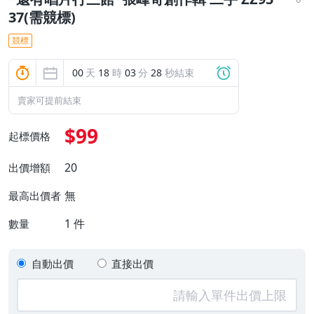
37(需競標)
競標
00
天
18
時
03
分
28
秒結束
賣家可提前結束
$99
起標價格
20
出價增額
無
最高出價者
1
件
數量
自動出價
直接出價