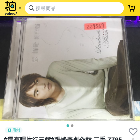
店鋪
*還有唱片行三館*張峰奇創作輯 二手 ZZ95
0