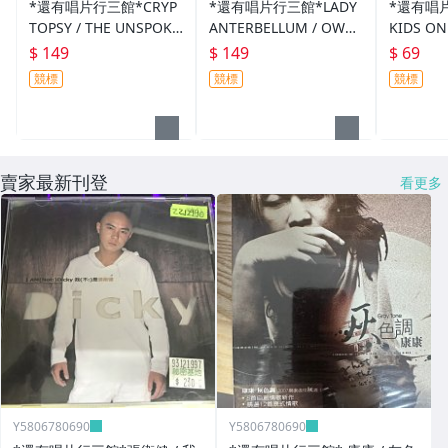
*還有唱片行三館*CRYP
*還有唱片行三館*LADY
*還有唱
TOPSY / THE UNSPOKE
ANTERBELLUM / OWN
KIDS ON
N KING 二手 ZZ6671需
THE NIGHT 二手 ZZ206
HANGIN 二手 
$ 149
$ 149
$ 69
競標)
14
(刮)
競標
競標
競標
賣家最新刊登
看更多
Y5806780690
Y5806780690