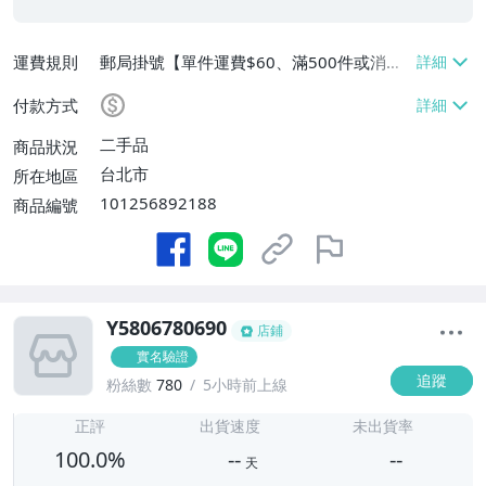
運費規則
郵局掛號【單件運費$60、滿500件或消費
滿$20000免運費】
付款方式
二手品
商品狀況
台北市
所在地區
101256892188
商品編號
Y5806780690
店鋪
實名驗證
追蹤
粉絲數
780
5小時前上線
-
-
正評
出貨速度
未出貨率
100.0%
--
--
天