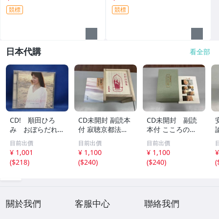
競標
競標
日本代購
看全部
CD! 順田ひろ
CD未開封 副読本
CD未開封 副読
み おぼらだれ
付 寂聴京都法話
本付 こころの
ん 帯付き OM
集 ユーキャン
扉 河合隼雄講話
目前出價
目前出價
目前出價
CD-16 42405
集
¥ 1,001
¥ 1,100
¥ 1,100
¥
(
$218
)
(
$240
)
(
$240
)
(
關於我們
客服中心
聯絡我們