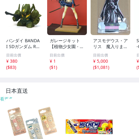
バンダイ BANDA
ガレージキット
アスモデウス・ア
I SDガンダム RX-
【植物少女園 - 鬼
リス 魔入りまし
110 ガブスレイ S
龍院皐月 鮮血ver.
た！入間くん 一
目前出價
目前出價
目前出價
Dガンダムフルカ
『キルラキル』】
撃コレクション
¥ 380
¥ 1
¥ 5,000
¥
ラー ステージ8
【未組立・正規
くじ 特大アクス
(
$83
)
(
$1
)
(
$1,081
)
(
機動戦士ガンダム
品・パーツチェッ
タ モノクロ ア
Ζ フィギュア【当
ク済】(ワンダー
クリルスタンド
時物】
フェスティバル)
日本直送
看更多