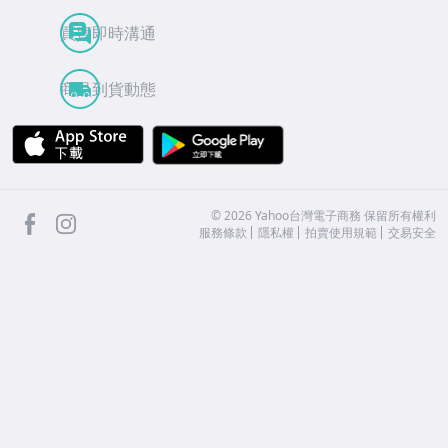
買賣即時溝通
商品到貨動態
APP Store
Google Play
facebook
Instagram
©
2026
Yahoo台灣電子商務 保留所有權利
服務條款
隱私權
拍賣使用規範
交易安全