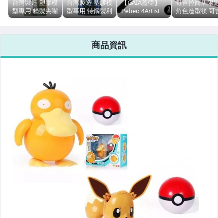
台灣製造 塑膠模
台灣製造 塑膠模
【GAIA蓋亞】
哥吉拉商店限
型專用 精製尖嘴
型專用 特鋼製利
Pebeo 4Artist
角色造型筷 哥
夾 JT-001
刃斜口鉗 JT-016
油性圓頭麥克筆
拉 怪獸 巴拉剛
黑色 2mm
現貨日版
商品資訊