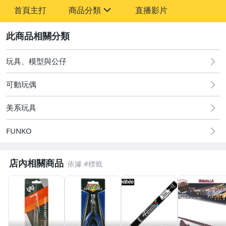
首頁主打
商品分類
直播影片
sign
2
其它
玩具、模型與公仔
可動玩偶
美系玩具
FUNKO
店內相關商品