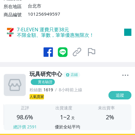
費】、面交/自取/不寄送【免運費】
台北市
所在地區
101256949597
商品編號
7-ELEVEN 運費只要
38
元
不限金額、筆數，筆筆優惠無限次！
玩具研究中心
店鋪
實名驗證
粉絲數
1619
8小時前上線
追蹤
1
人氣賣家
正評
出貨速度
未出貨率
98.6%
1~2
2%
天
總評價
2591
優於全站平均