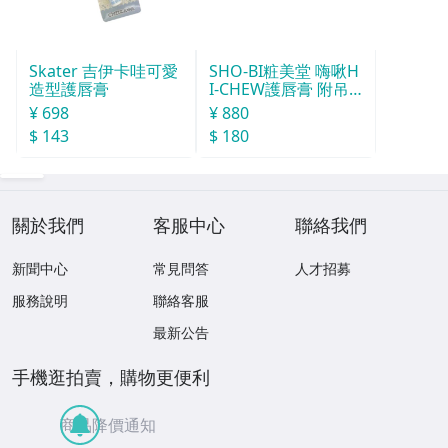
Skater 吉伊卡哇可愛
SHO-BI粧美堂 嗨啾H
造型護唇膏
I-CHEW護唇膏 附吊
飾(款式隨機)
¥ 698
¥ 880
$ 143
$ 180
關於我們
客服中心
聯絡我們
新聞中心
常見問答
人才招募
服務說明
聯絡客服
最新公告
手機逛拍賣，購物更便利
商品降價通知