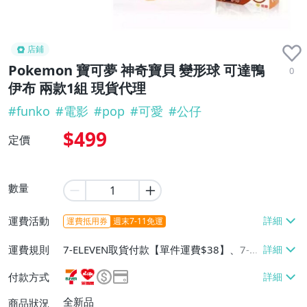
店鋪
Pokemon 寶可夢 神奇寶貝 變形球 可達鴨
0
伊布 兩款1組 現貨代理
#
funko
#
電影
#
pop
#
可愛
#
公仔
$499
定價
數量
運費活動
運費抵用券
週末7-11免運
運費規則
7-ELEVEN取貨付款【單件運費$38】、7-EL
EVEN取貨不付款【單件運費$38】、萊爾富
付款方式
取貨付款【單件運費$60】、宅配/貨運【單
件運費$100、滿999件或消費滿$9999免運
全新品
商品狀況