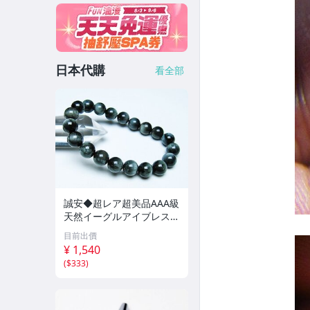
日本代購
看全部
誠安◆超レア超美品AAA級
天然イーグルアイブレスレ
ット 10mm [T156-6923]
目前出價
¥ 1,540
(
$333
)