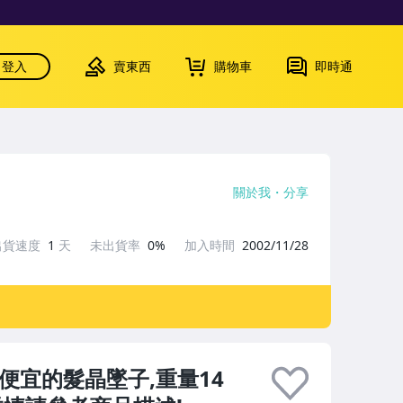
登入
賣東西
購物車
即時通
關於我
分享
出貨速度
1
天
未出貨率
0%
加入時間
2002/11/28
便宜的髮晶墜子,重量14