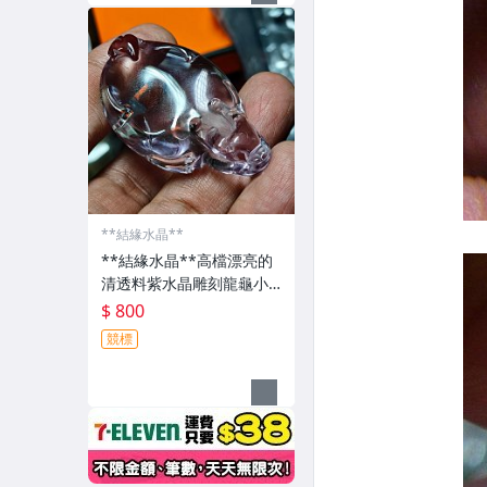
**結緣水晶**
**結緣水晶**高檔漂亮的
清透料紫水晶雕刻龍龜小
擺件27.3公克(7-14),週年
$ 800
慶回饋金開跑,詳情請參考
競標
商品描述!