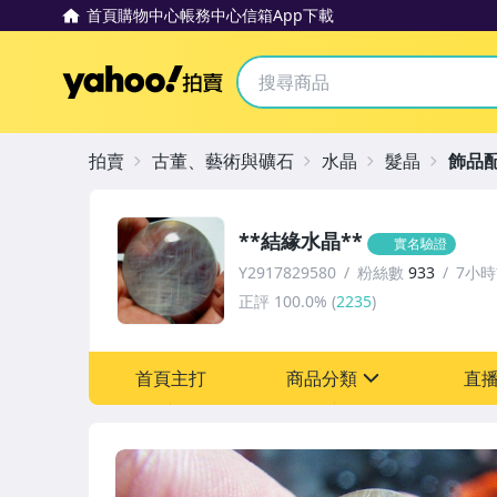
首頁
購物中心
帳務中心
信箱
App下載
Yahoo拍賣
拍賣
古董、藝術與礦石
水晶
髮晶
飾品
**結緣水晶**
實名驗證
Y2917829580
粉絲數
933
7小
正評
100.0%
(
2235
)
首頁主打
商品分類
直
sign
古董、藝術與礦石
手錶與飾品配件