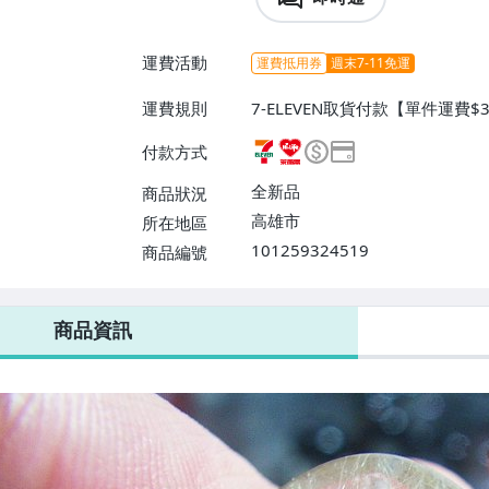
運費活動
運費抵用券
週末7-11免運
運費規則
7-ELEVEN取貨付款【單件運費
0】、宅配/貨運【單件運費$13
付款方式
自取/不寄送【免運費】
全新品
商品狀況
高雄市
所在地區
101259324519
商品編號
7-ELEVEN 運費只要
38
元
不限金額、筆數，筆筆優惠無限次！
商品資訊