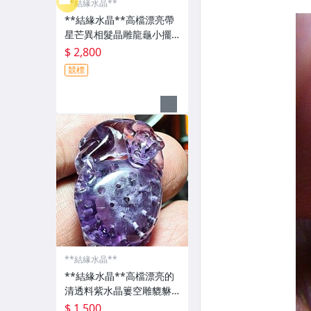
**結緣水晶**
**結緣水晶**高檔漂亮帶
星芒異相髮晶雕龍龜小擺
件33.1公克(7-17),週年慶
$ 2,800
回饋金開跑,詳情請參考商
競標
品描述!
**結緣水晶**
**結緣水晶**高檔漂亮的
清透料紫水晶簍空雕貔貅
如意魚簍8.6公克(7-16),週
$ 1,500