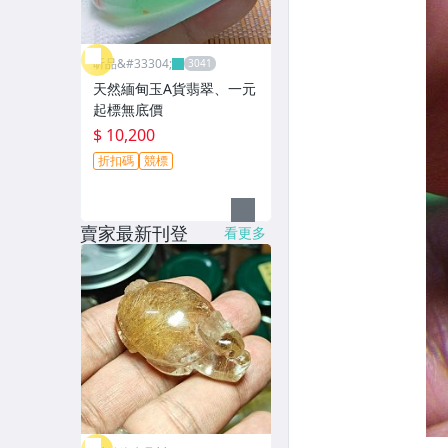
昕品&#33304;
天然緬甸玉A貨翡翠、一元
起標無底價
$ 10,200
折扣碼
競標
賣家最新刊登
看更多