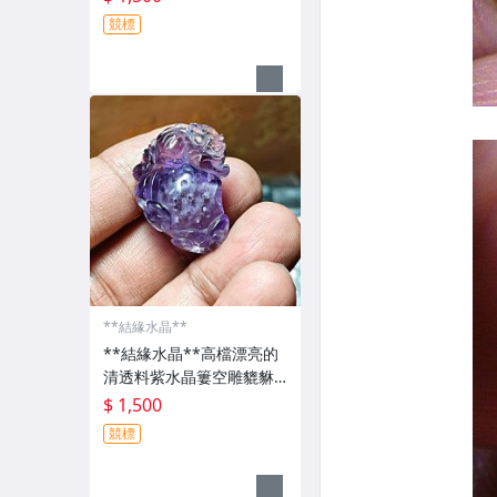
年慶回饋金開跑,詳情請參
競標
考商品描述!
**結緣水晶**
**結緣水晶**高檔漂亮的
清透料紫水晶簍空雕貔貅
如意魚簍8.2公克(7-15),週
$ 1,500
年慶回饋金開跑,詳情請參
競標
考商品描述!