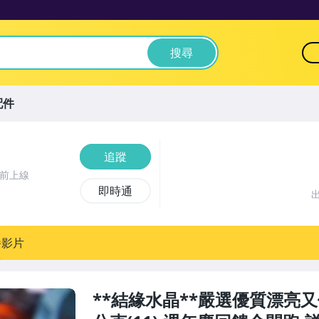
搜尋
配件
追蹤
時前上線
即時通
播影片
**結緣水晶**嚴選優質漂亮又