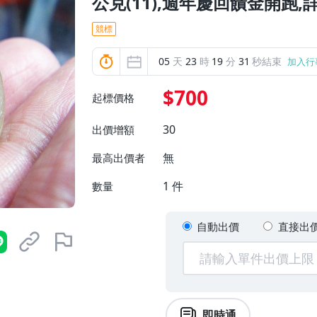
公克(11),週年慶回饋金開跑
競標
05
天
23
時
19
分
29
秒結束
加入行
$700
起標價格
30
出價增額
無
最高出價者
1
件
數量
自動出價
直接出
即時通