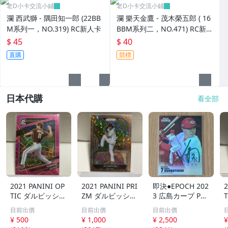
老D小卡交流小鋪
老D小卡交流小鋪
瀾 西武獅 - 隅田知一郎 (22BB
瀾 樂天金鷹 - 茂木榮五郎 ( 16
M系列一，NO.319) RC新人卡
BBM系列二，NO.471) RC新人
卡
$ 45
$ 40
直購
競標
日本代購
看全部
2021 PANINI OP
2021 PANINI PRI
即決●EPOCH 202
2
TIC ダルビッシュ
ZM ダルビッシュ
3 広島カープ PRE
有 249枚限定
有 40枚限定
MIER EDITION
目前出價
目前出價
目前出價
シリアルカード
シリアルカード
堂林翔太 /5枚限
¥ 500
¥ 1,000
¥ 2,500
¥
パドレス
パドレス
定 デコモリ緑箔