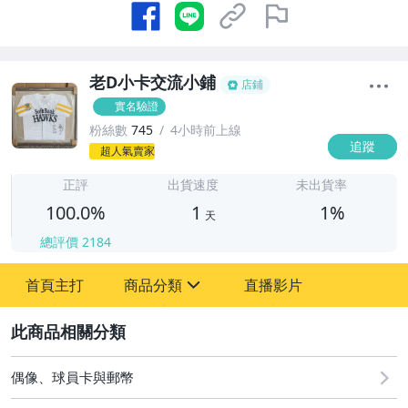
老D小卡交流小鋪
店鋪
實名驗證
粉絲數
745
4小時前上線
追蹤
1
超人氣賣家
正評
出貨速度
未出貨率
100.0%
1
1%
天
總評價
2184
首頁主打
商品分類
直播影片
sign
2
其它
偶像、球員卡與郵幣