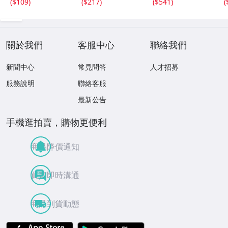
(
$109
)
(
$217
)
(
$541
)
(
サインカード #D
S-C05 エポック
關於我們
客服中心
聯絡我們
新聞中心
常見問答
人才招募
服務說明
聯絡客服
最新公告
手機逛拍賣，購物更便利
商品降價通知
買賣即時溝通
商品到貨動態
APP Store
Google Play