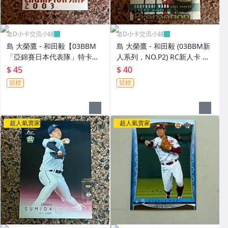
老D小卡交流小鋪
老D小卡交流小鋪
島 大榮鷹 - 和田毅【03BBM
島 大榮鷹 - 和田毅 (03BBM新
「亞錦賽日本代表隊」特卡，
人系列，NO.P2) RC新人卡 宣
NO.AJ10】RC新人卡
傳卡
$ 45
$ 40
競標
競標
超人氣賣家
超人氣賣家