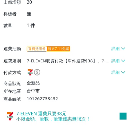
20
出價增額
無
得標者
1
件
數量
運費活動
運費抵用券
週末7-11免運
運費規則
7-ELEVEN取貨付款【單件運費$38】、7-EL
EVEN取貨不付款【單件運費$38】、宅配/
付款方式
貨運【單件運費$60、消費滿$1000免運
費】、郵局掛號【單件運費$31、滿10件或
全新品
商品狀況
消費滿$700免運費】、低溫配送【單件運
台中市
所在地區
費$60】
101262733432
商品編號
7-ELEVEN 運費只要
38
元
不限金額、筆數，筆筆優惠無限次！