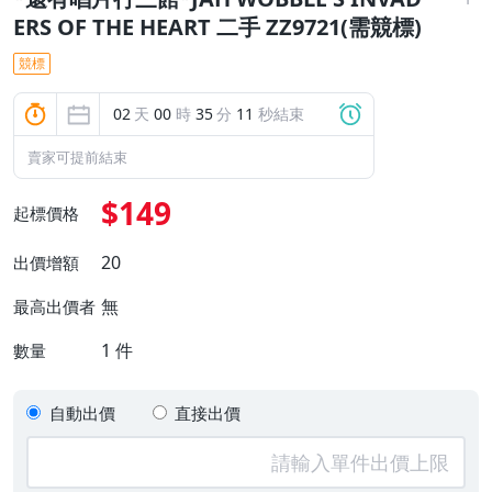
ERS OF THE HEART 二手 ZZ9721(需競標)
競標
02
天
00
時
35
分
10
秒結束
賣家可提前結束
$149
起標價格
20
出價增額
無
最高出價者
1
件
數量
自動出價
直接出價