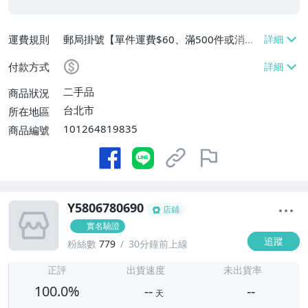
運費規則
郵局掛號【單件運費$60、滿500件或消費
滿$20000免運費】
付款方式
二手品
商品狀況
台北市
所在地區
101264819835
商品編號
Y5806780690
店鋪
實名驗證
追蹤
粉絲數
779
30分鐘前上線
-
-
正評
出貨速度
未出貨率
100.0%
--
--
天