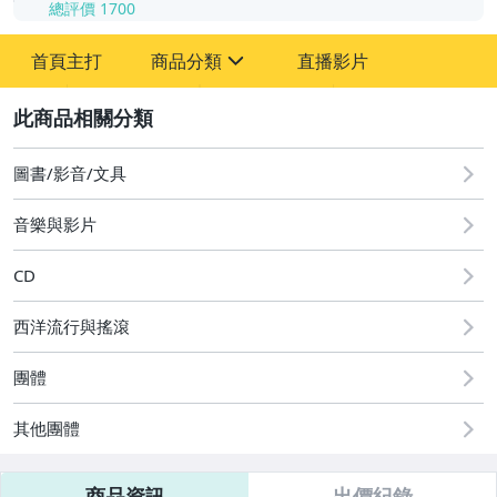
總評價
1700
-
首頁主打
商品分類
直播影片
-
sign
其它
2
圖書/影音/文具
音樂與影片
CD
西洋流行與搖滾
團體
其他團體
商品資訊
出價紀錄