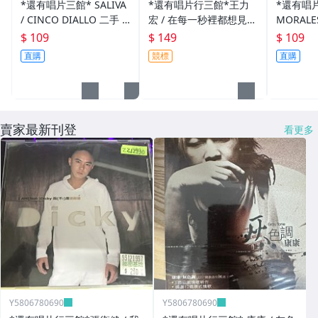
*還有唱片三館* SALIVA
*還有唱片行三館*王力
*還有唱片
/ CINCO DIALLO 二手 Z
宏 / 在每一秒裡都想見到
MORALE
Z0154 (封面底破)
你 二手 ZZ8788(需競標)
OLLIDE 
$ 109
$ 149
$ 109
直購
競標
直購
賣家最新刊登
看更多
Y5806780690
Y5806780690