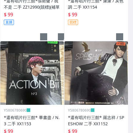
*還有唱片行三館*張衛健 / 我
*還有唱片行三館* 康康 / 灰色
不是 二手 ZZ12990(競標)(補單
調 二手 XX1154
$ 99
$ 99
直購
競標
Y5806780690
Y5806780690
*還有唱片行三館* 畢書盡 / N.
*還有唱片行三館* 羅志祥 / SP
3 二手 XX1153
ESHOW 二手 XX1152
$ 99
$ 99