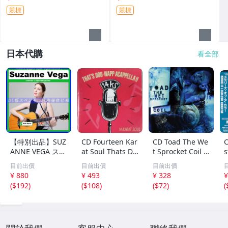
競標
競標
日本代購
看全部
【特別出品】SUZ
CD Fourteen Kar
CD Toad The We
C
ANNE VEGA スザ
at Soul Thats Do
t Sprocket Coil C
s
ンヌ・ヴェガ 精
o-Wapp Acappel
K67862 Columbi
O
目前出價
目前出價
目前出價
選集 100歌 音楽D
la PCCY00374 Ca
a /00110
5
¥ 880
¥ 493
¥ 328
¥
L(MP3CD)☆
nyon Internatio
0
(
$192
)
(
$108
)
(
$72
)
(
nal /00110