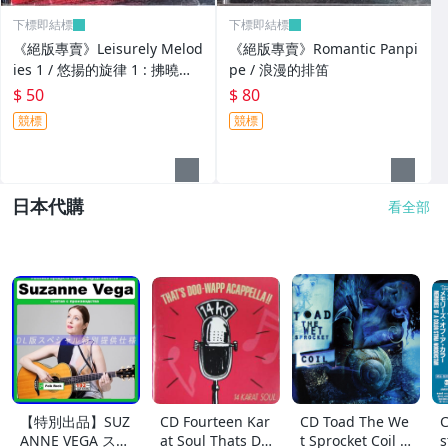
下標即結標
下標即結標
《絕版專賣》Leisurely Melod
《絕版專賣》Romantic Panpi
ies 1 / 悠揚的旋律 1 : 拂曉的
pe / 浪漫的排笛
輕盈
$ 50
$ 80
競標
競標
日本代購
看全部
【特別出品】SUZ
CD Fourteen Kar
CD Toad The We
C
ANNE VEGA スザ
at Soul Thats Do
t Sprocket Coil C
s