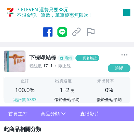
7-ELEVEN 運費只要
38
元
不限金額、筆數，筆筆優惠無限次！
下標即結標
店鋪
實名驗證
粉絲數
1711
剛上線
追蹤
1
正評
出貨速度
未出貨率
100.0%
1~2
0%
天
總評價
5383
優於全站平均
優於全站平均
首頁主打
商品分類
直播影片
sign
2
其它