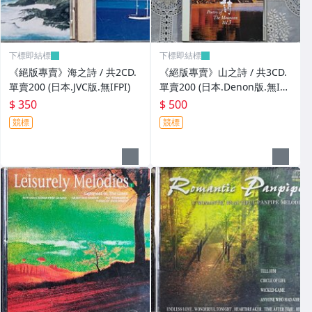
下標即結標
下標即結標
《絕版專賣》海之詩 / 共2CD.
《絕版專賣》山之詩 / 共3CD.
單賣200 (日本.JVC版.無IFPI)
單賣200 (日本.Denon版.無IFP
I)
$ 350
$ 500
競標
競標