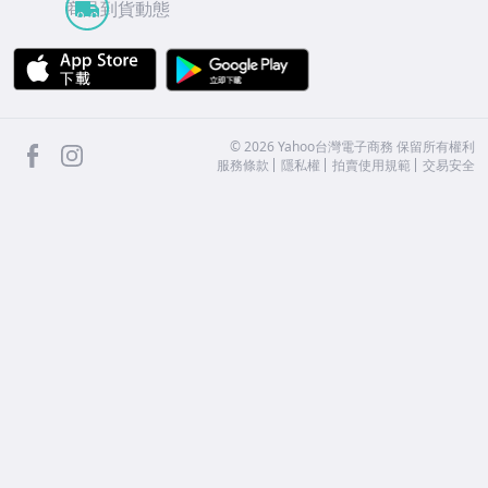
商品到貨動態
APP Store
Google Play
facebook
Instagram
©
2026
Yahoo台灣電子商務 保留所有權利
服務條款
隱私權
拍賣使用規範
交易安全