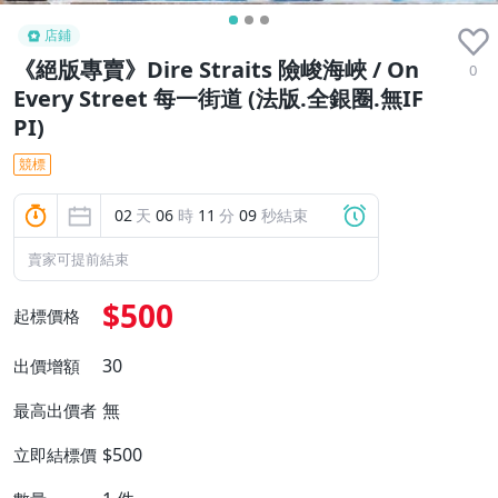
店鋪
《絕版專賣》Dire Straits 險峻海峽 / On
0
Every Street 每一街道 (法版.全銀圈.無IF
PI)
競標
02
天
06
時
11
分
08
秒結束
賣家可提前結束
$500
起標價格
30
出價增額
無
最高出價者
$500
立即結標價