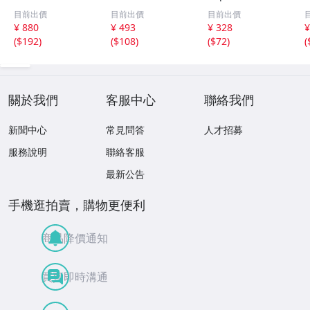
ンヌ・ヴェガ 精
o-Wapp Acappel
K67862 Columbi
O
目前出價
目前出價
目前出價
選集 100歌 音楽D
la PCCY00374 Ca
a /00110
5
¥ 880
¥ 493
¥ 328
¥
L(MP3CD)☆
nyon Internatio
0
(
$192
)
(
$108
)
(
$72
)
(
nal /00110
關於我們
客服中心
聯絡我們
新聞中心
常見問答
人才招募
服務說明
聯絡客服
最新公告
手機逛拍賣，購物更便利
商品降價通知
買賣即時溝通