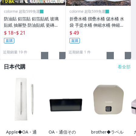
colorme 超取599免運
colorme 超取599免運
防油貼 鋁箔貼 鋁箔貼紙 玻璃
折疊水桶 摺疊水桶 儲水桶 水
貼紙 抽屜墊 防油貼紙 瓷磚貼
袋 手提水桶 伸縮水桶 伸縮水
紙 萬用防油貼【N032】Color
袋 戶外水桶 蓄水桶 蓄水箱 儲
$ 18
~
$ 21
$ 49
_me
水袋 風琴水桶 登山 露營【M1
直購
直購
54】Color_me
近期銷量 19 件
近期銷量 1 件
日本代購
看全部
Apple◆OA・通
OA・通信その
brother◆ラベル