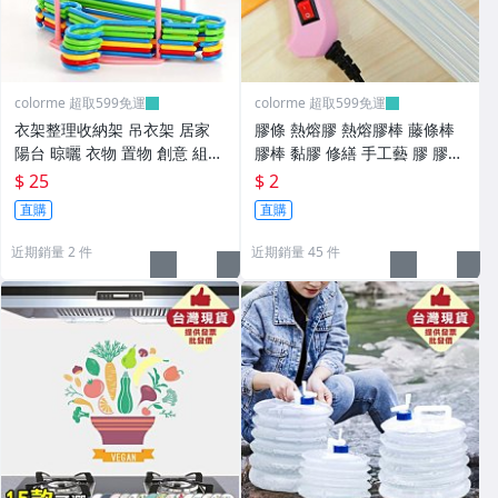
colorme 超取599免運
colorme 超取599免運
衣架整理收納架 吊衣架 居家
膠條 熱熔膠 熱熔膠棒 藤條棒
陽台 晾曬 衣物 置物 創意 組裝
膠棒 黏膠 修繕 手工藝 膠 膠水
手提 移動【L111】Color_me
熱熔膠條 DIY 半透明【B012】
$ 25
$ 2
Color_me
直購
直購
近期銷量 2 件
近期銷量 45 件