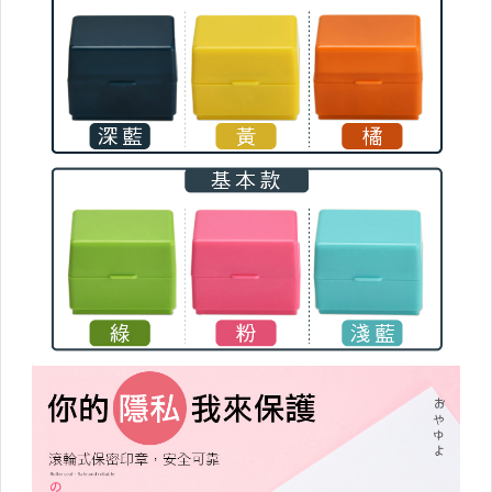
瀝水籃/架/蒸架
杯墊/桌墊/隔熱墊/桌布
收納罐/保鮮盒/封口夾
保溫杯/悶燒罐/便當袋
牙刷架/漱口杯
清潔工具
清潔紙巾/清潔慕斯
抹布毛巾
浴室用品
▼外出旅行▼
雨具/除溼商品