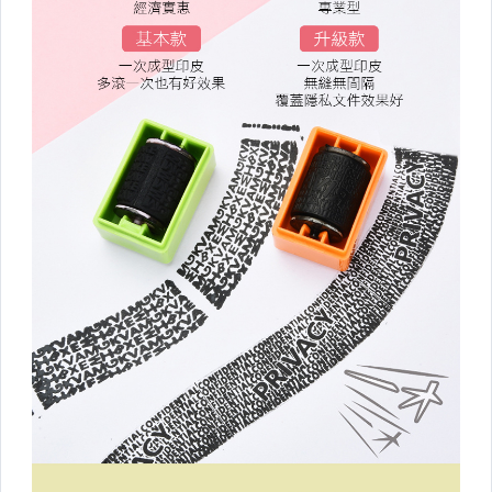
分裝瓶/牙刷盒
行李箱週邊/出國用品
汽機車百貨
露營用品
▼美容小物▼
美髮工具
婦幼相關
健身瑜珈
香氛/薰香/精油
足部護理講究起來
眼部護理