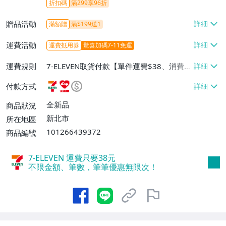
折扣碼
滿299享96折
贈品活動
滿額贈
滿$199送1
運費活動
運費抵用券
驚喜加碼7-11免運
運費規則
7-ELEVEN取貨付款【單件運費$38、消費滿
$599免運費】、7-ELEVEN取貨不付款【單
付款方式
件運費$38、消費滿$599免運費】、萊爾富
取貨付款【單件運費$60、消費滿$599免運
全新品
商品狀況
費】、宅配/貨運【單件運費$100、消費滿
新北市
所在地區
$1899免運費】、離島配送【單件運費$18
101266439372
商品編號
0、消費滿$1999免運費】
7-ELEVEN 運費只要
38
元
不限金額、筆數，筆筆優惠無限次！