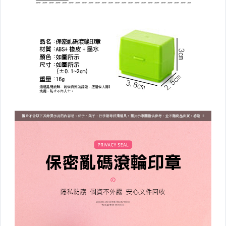
創意文具
3C週邊
電子設備
園藝/庭院用具
寵物用品
蚊蟲退散好物
五金/修繕
衣架/衣夾/鞋架/室內鞋
▼其他收納▼
鐵藝收納
壁掛收納