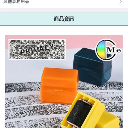
其他事務用品
商品資訊
暖暖包 系列
束口/密封袋/禮品袋
DIY手作樂趣
冷氣相關商品
泡沫清潔
6月新品New in
5月新品New in
4月新品New in
緊急避難包