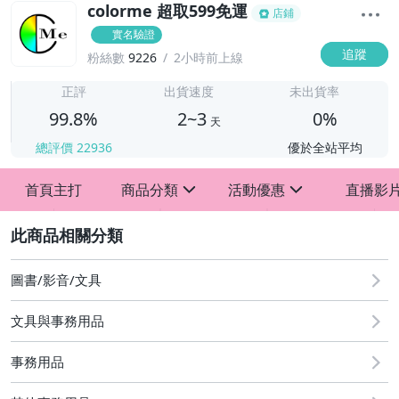
colorme 超取599免運
店鋪
實名驗證
追蹤
粉絲數
9226
2小時前上線
2
正評
出貨速度
未出貨率
99.8%
2~3
0%
天
總評價
22936
優於全站平均
首頁主打
商品分類
活動優惠
直播影
sign
sign
2
歡慶88節
[專區] A5 A6手帳活頁收納正流行 開學用品區
圖書/影音/文具
滿$199送贈品
文具與事務用品
事務用品