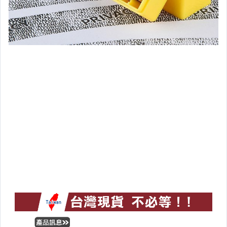
炎炎夏日涼涼系列
防疫專區
清倉下殺區
惜福品專區
瘋無印
▼居家生活▼
地墊
安全防護
垃圾桶/袋
燈具用品
日常用品