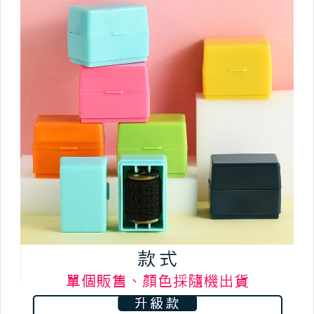
桌上收納
防塵。壓縮袋
收納籃/袋
各式掛勾
廚房衛浴收納
衛生紙盒/架
收納/置物箱
▼廚房用品▼
盤/碗/碟/餐具
料理/烘焙
調料瓶