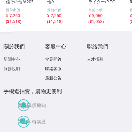
信その他/A2051/
他//
ライター/P-TOUC
アップル/ペンシ
H CUBE/PT-P300
目前出價
目前出價
目前出價
ル/第二世代//
BT//
¥ 7,260
¥ 7,260
¥ 5,060
¥
(
$1,518
)
(
$1,518
)
(
$1,058
)
(
關於我們
客服中心
聯絡我們
新聞中心
常見問答
人才招募
服務說明
聯絡客服
最新公告
手機逛拍賣，購物更便利
商品降價通知
買賣即時溝通