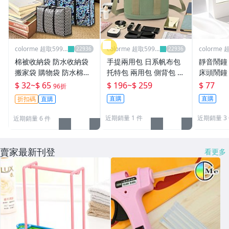
colorme 超取599
colorme 超取599
colorme 
免運
免運
免運
棉被收納袋 防水收納袋
手提兩用包 日系帆布包
靜音鬧鐘 
搬家袋 購物袋 防水棉被
托特包 兩用包 側背包 斜
床頭鬧鐘
袋 環保袋 收納袋 行李袋
背包 手提包 肩背包 日韓
約電子鐘 
$ 32
~
$ 65
$ 196
~
$ 259
$ 77
96折
旅行袋 超大容量 編織收
千層帆布包 加厚帆布包
內溫度計 【Q246】Col
直購
直購
折扣碼
直購
納袋 搬家神器 防塵袋
媽媽包【A003】Color
r me
【Q001】Color_me
me
近期銷量 1 件
近期銷量 3
近期銷量 6 件
賣家最新刊登
看更多