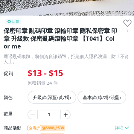
店鋪
保密印章 亂碼印章 滾輪印章 隱私保密章 印
7
章 升級款 保密亂碼滾輪印章 【T041】Col
or me
通過亂碼痕跡，將個資資訊銷毀，拒絕個人隱私洩漏，防止不肖
人士。
$13 - $15
促銷
累積銷量
24
件
顏色
升級款(深藍/黃/橘)
基本款(綠/粉/淺藍)
數量
商品活動
全店折
滿$888折$38