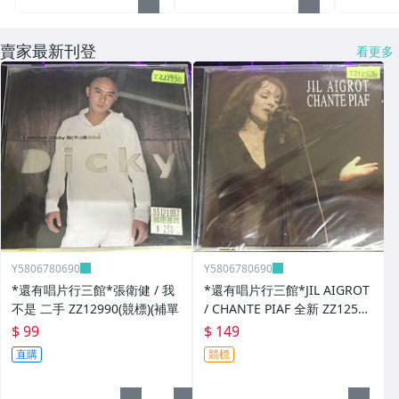
賣家最新刊登
看更多
Y5806780690
Y5806780690
*還有唱片行三館*張衛健 / 我
*還有唱片行三館*JIL AIGROT
不是 二手 ZZ12990(競標)(補單
/ CHANTE PIAF 全新 ZZ12526
(競標)
$ 99
$ 149
直購
競標