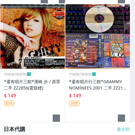
Y5806780690
Y5806780690
*還有唱片三館*濱崎 步 / 原罪
*還有唱片行三館*GRAMMY
二手 ZZ2856(需競標)
NOMINEES 2001 二手 ZZ214
03
$ 149
$ 149
競標
競標
日本代購
看全部