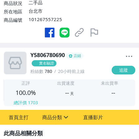
二手品
商品狀況
台北市
所在地區
101267557225
商品編號
Y5806780690
店鋪
實名驗證
追蹤
粉絲數
780
20小時前上線
-
-
正評
出貨速度
未出貨率
100.0%
--
--
天
總評價
1703
-
首頁主打
商品分類
直播影片
-
sign
其它