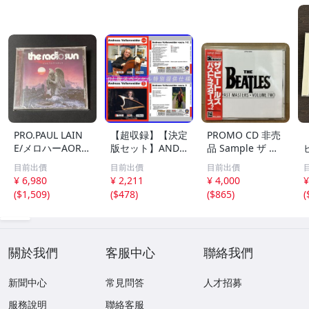
PRO.PAUL LAIN
【超収録】【決定
PROMO CD 非売
E/メロハーAOR◆
版セット】ANDR
品 Sample ザ ビ
THE RADIO SUN/
EAS VOLLENWEI
ートルズ パスト
目前出價
目前出價
目前出價
UNSTOPPABLE
DER CD1+2+3 厳
マスターズ VOL.2
¥ 6,980
¥ 2,211
¥ 4,000
¥
選プレミア音源集
CP32-5602 THE
(
$1,509
)
(
$478
)
(
$865
)
(
MP3CD-DLVer 3
BEATLES / PAST
ディスク♪
MASTERS VOLU
ME TWO 見本盤
關於我們
客服中心
聯絡我們
新聞中心
常見問答
人才招募
服務說明
聯絡客服