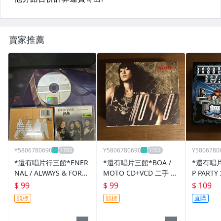
賣家推薦
Y5806780690
Y5806780690
Y5806780
*還有唱片行三館*ENER
*還有唱片三館*BOA /
*還有唱片
NAL / ALWAYS & FOREV
MOTO CD+VCD 二手 YY
P PARTY
ER 二手 ZZ20699
2433 (需競標)
52
$ 99
$ 99
$ 109
競標
競標
直購