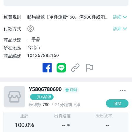
運費規則
郵局掛號【單件運費$60、滿500件或消費
滿$20000免運費】
付款方式
二手品
商品狀況
台北市
所在地區
101267882160
商品編號
Y5806780690
店鋪
實名驗證
追蹤
粉絲數
780
21分鐘前上線
-
-
正評
出貨速度
未出貨率
100.0%
--
--
天