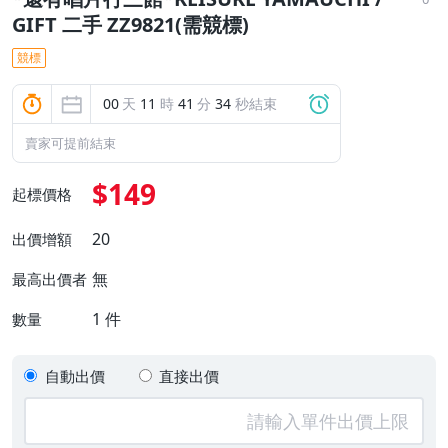
GIFT 二手 ZZ9821(需競標)
競標
00
天
11
時
41
分
33
秒結束
賣家可提前結束
$149
起標價格
20
出價增額
無
最高出價者
1
件
數量
自動出價
直接出價