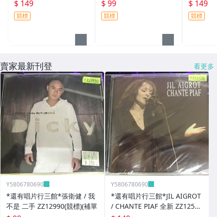
標)
IDES 全新 ZZ4312(需競
0(競標)
$ 149
$ 99
$ 149
標)
競標
競標
競標
賣家最新刊登
看更多
Y5806780690
Y5806780690
*還有唱片行三館*張衛健 / 我
*還有唱片行三館*JIL AIGROT
不是 二手 ZZ12990(競標)(補單
/ CHANTE PIAF 全新 ZZ12526
(競標)