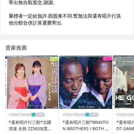
賣家推薦
Y5806780690
Y5806780690
Y5806780
*還有唱片行三館*北國
*還有唱片三館*BRAXTO
*還有唱片
浪漫 全新 ZZ5620(需競
N BROTHERS / BOTH S
OT GAM