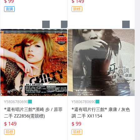
$ 99
$ 149
直購
競標
Y5806780690
Y5806780690
*還有唱片三館*濱崎 步 / 原罪
*還有唱片行三館* 康康 / 灰色
二手 ZZ2856(需競標)
調 二手 XX1154
$ 149
$ 99
競標
競標