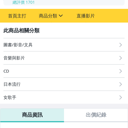
總評價
1701
-
首頁主打
商品分類
直播影片
-
sign
其它
2
圖書/影音/文具
音樂與影片
CD
日本流行
女歌手
商品資訊
出價紀錄