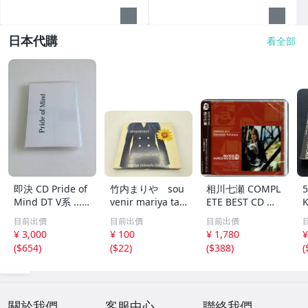
日本代購
看全部
即決 CD Pride of
竹内まりや sou
相川七瀬 COMPL
Mind DT V系 ......
venir mariya tak
ETE BEST CD コ
プライド・オブ・
euchi live
ンプリートベスト
目前出價
目前出價
目前出價
マインド プライ
¥ 3,000
¥ 100
¥ 1,780
¥
ドオブマインド
(
$654
)
(
$22
)
(
$388
)
(
...VV...
關於我們
客服中心
聯絡我們