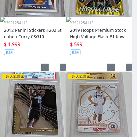
Y3921254113
Y3921254113
2012 Panini Stickers #202 St
2019 Hoops Premium Stock
ephen Curry CSG10
High Voltage Flash #1 Kawh
i Leonard PSA9
$ 1,999
$ 599
直購
直購
超人氣賣家
超人氣賣家