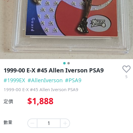
1999-00 E-X #45 Allen Iverson PSA9
5
#
1999EX
#
AllenIverson
#
PSA9
1999-00 E-X #45 Allen Iverson PSA9
$1,888
定價
數量