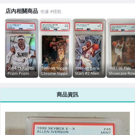
店內相關商品
2014-15 Panini
1997-98 Topps
1997-98 Ultra
1997-98 Flair
Prizm Prizm
Chrome Topps
Stars #2 Allen
Showcase Ro
#184 Allen
40 Refractors
Iverson PSA9
1 #3 Allen
Iverson PSA9
#T22 Allen
POP12
Iverson PSA9
Iverson
商品資訊