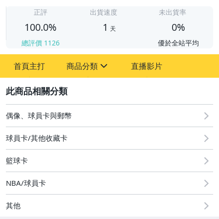
1
正評
出貨速度
未出貨率
100.0%
1
0%
天
總評價
1126
優於全站平均
首頁主打
商品分類
直播影片
sign
2
偶像、球員卡與郵幣
運動、戶外與休閒
偶像、球員卡與郵幣
球員卡/其他收藏卡
籃球卡
NBA/球員卡
其他