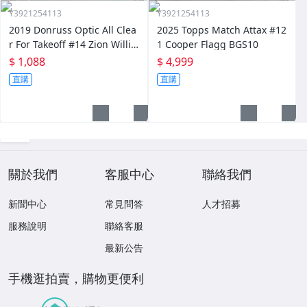
Y3921254113
Y3921254113
2019 Donruss Optic All Clea
2025 Topps Match Attax #12
r For Takeoff #14 Zion Willia
1 Cooper Flagg BGS10
mson PSA10
$ 1,088
$ 4,999
直購
直購
關於我們
客服中心
聯絡我們
新聞中心
常見問答
人才招募
服務說明
聯絡客服
最新公告
手機逛拍賣，購物更便利