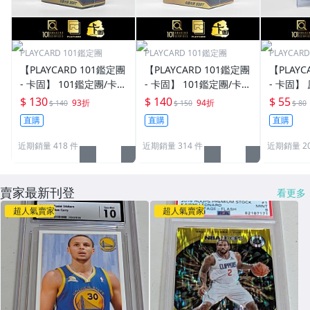
PLAYCARD 101鑑定團
PLAYCARD 101鑑定團
PLAYCAR
【PLAYCARD 101鑑定團
【PLAYCARD 101鑑定團
【PLAYC
- 卡固】 101鑑定團/卡固
- 卡固】 101鑑定團/卡固
- 卡固】
原廠原裝 一般卡夾 / 塑
原廠原裝 一般卡夾 / 塑
卡夾 / 
$ 130
$ 140
$ 55
93折
94折
$ 140
$ 150
$ 80
膠殼 尺寸：35pt
膠殼 尺寸：55pt
pt / CPH
直購
直購
直購
近期銷量 418 件
近期銷量 314 件
近期銷量 20
賣家最新刊登
看更多
超人氣賣家
超人氣賣家