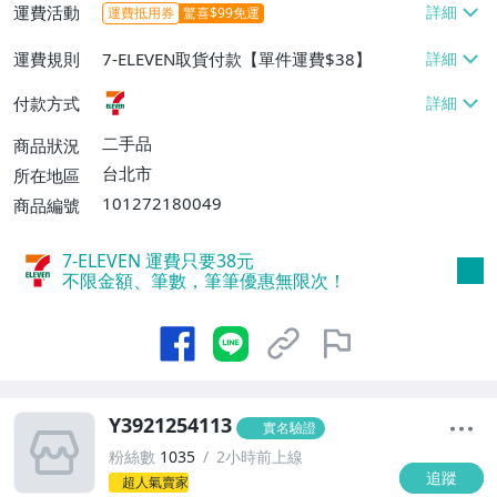
運費活動
運費抵用券
驚喜$99免運
運費規則
7-ELEVEN取貨付款【單件運費$38】
付款方式
二手品
商品狀況
台北市
所在地區
101272180049
商品編號
7-ELEVEN 運費只要
38
元
不限金額、筆數，筆筆優惠無限次！
Y3921254113
實名驗證
粉絲數
1035
2小時前上線
追蹤
超人氣賣家