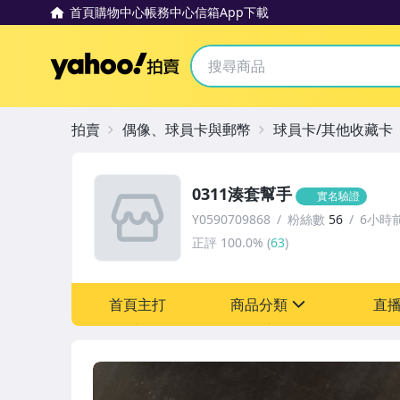
首頁
購物中心
帳務中心
信箱
App下載
Yahoo拍賣
拍賣
偶像、球員卡與郵幣
球員卡/其他收藏卡
0311湊套幫手
實名驗證
Y0590709868
粉絲數
56
6小時
正評
100.0%
(
63
)
首頁主打
商品分類
直
sign
偶像、球員卡與郵幣