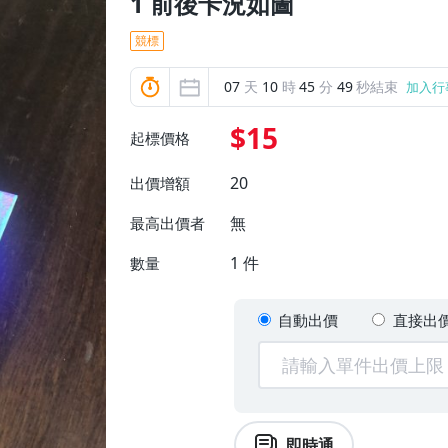
1 前後卡況如圖
競標
07
天
10
時
45
分
48
秒結束
加入行
$15
起標價格
20
出價增額
無
最高出價者
1
件
數量
自動出價
直接出
即時通