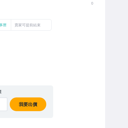
0
事曆
賣家可提前結束
價
我要出價