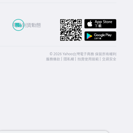
APP St
商品到貨動態
Google
©
2026
Yahoo台灣電子商務 保留所有權利
服務條款
隱私權
拍賣使用規範
交易安全