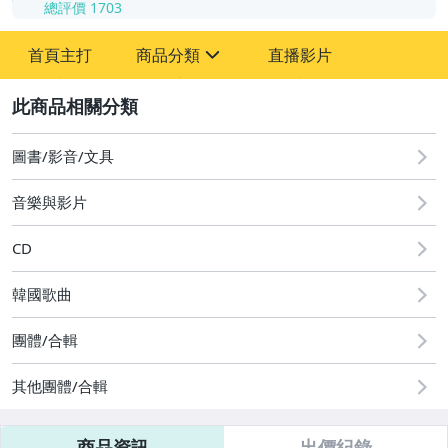
總評價
1703
-
首頁主打
商品分類
直播影片
-
sign
其它
2
圖書/影音/文具
音樂與影片
CD
韓國歌曲
團體/合輯
其他團體/合輯
商品資訊
出價紀錄