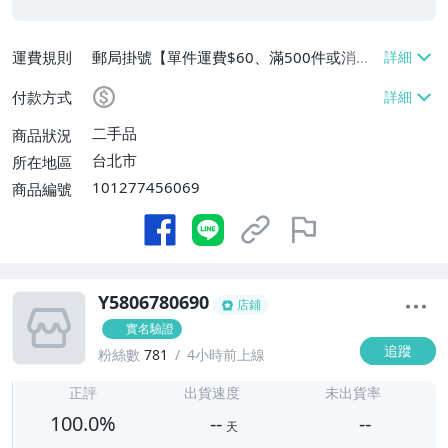
運費規則
郵局掛號【單件運費$60、滿500件或消費
滿$20000免運費】
付款方式
二手品
商品狀況
台北市
所在地區
101277456069
商品編號
Y5806780690
店鋪
實名驗證
追蹤
粉絲數
781
4小時前上線
-
-
正評
出貨速度
未出貨率
100.0%
--
--
天