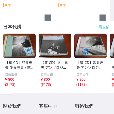
競標
競標
日本代購
看全部
【筝 CD】沢井忠
【筝 CD】沢井忠
【筝 CD】沢井忠
夫 愛奏曲集 / 黙
夫 アンソロジー
夫 アンソロジー
示 、波 、二つの
「凜」からの分売
「凜」からの分売
目前出價
目前出價
目前出價
相 、箏二重奏ソ
沢井忠夫作品集
沢井忠夫 作品集
¥ 800
¥ 800
¥ 800
¥
ナタ 杵屋正邦 、
ライブ 風衣、水
第三集 “光る海”
(
$173
)
(
$173
)
(
$173
)
(
入野義朗 、小野
の声、枯野砧、五
（限定販売） 200
衛 他 (1971/197
節の舞、ファンタ
1
3/1976)
ジア (限定）
關於我們
客服中心
聯絡我們