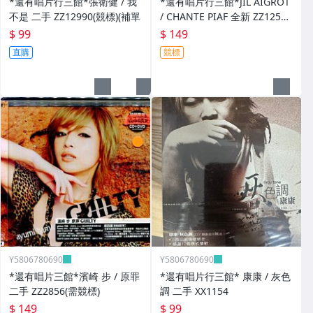
*還有唱片行三館*張衛健 / 我
*還有唱片行三館*JIL AIGROT
不是 二手 ZZ12990(競標)(補單
/ CHANTE PIAF 全新 ZZ12526
(競標)
$ 99
$ 149
直購
競標
Y5806780690
Y5806780690
*還有唱片三館*濱崎 步 / 原罪
*還有唱片行三館* 康康 / 灰色
二手 ZZ2856(需競標)
調 二手 XX1154
$ 149
$ 99