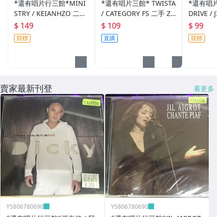
*還有唱片行三館*MINI
*還有唱片三館* TWISTA
*還有唱片
STRY / KEIANHZO 二手
/ CATEGORY FS 二手 ZZ
DRIVE / 
ZZ7470(需競標)
0118 (封面底破)
二手 ZZ1
$ 149
$ 109
$ 99
競標
直購
競標
賣家最新刊登
看更多
Y5806780690
Y5806780690