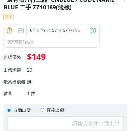
BLUE 二手 ZZ10189(競標)
競標
04
天
19
時
57
分
57
秒結束
賣家可提前結束
$149
起標價格
20
出價增額
無
最高出價者
1
件
數量
自動出價
直接出價