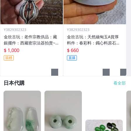
Y3829302323
Y3829302323
金欣古玩：老件宗教供品：藏
金欣古玩：天然緬甸玉A貨厚
銀擺件：西藏密宗法器拍賣~0
料件：春彩料：鐲心料原石翡
4000
翠手把玩件紙証用品玉石拍賣
$ 1,000
$ 660
／02850
競標
直購
日本代購
看全部