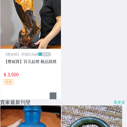
【壓箱寶】 阿寶託拍網
【壓箱寶】百元起標 藝品競標
$ 3,500
競標
賣家最新刊登
看更多