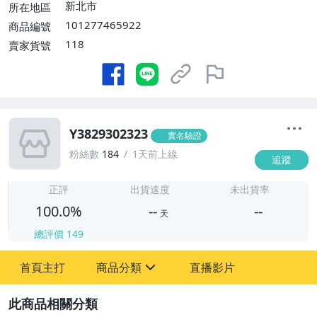
新北市
所在地區
101277465922
商品編號
118
賣家貨號
Y3829302323
實名驗證
粉絲數
184
1天前上線
追蹤
-
-
正評
出貨速度
未出貨率
100.0%
--
--
天
總評價
149
-
首頁主打
商品分類
直播影片
-
sign
圖書/影音/文具