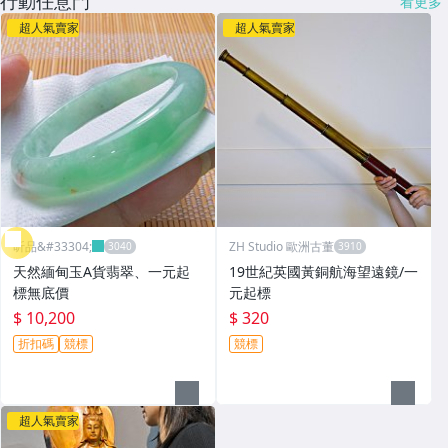
行動任意門
看更多
超人氣賣家
超人氣賣家
昕品&#33304;
ZH Studio 歐洲古董
天然緬甸玉A貨翡翠、一元起
19世紀英國黃銅航海望遠鏡/一
標無底價
元起標
$ 10,200
$ 320
折扣碼
競標
競標
超人氣賣家