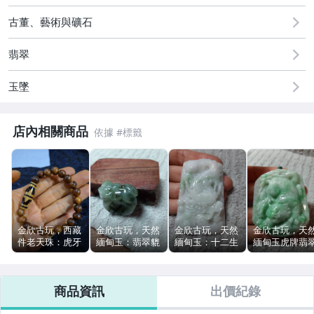
2
古董、藝術與礦石
古董、藝術與礦石
翡翠
玉墜
店內相關商品
金欣古玩，西藏
金欣古玩，天然
金欣古玩，天然
金欣古玩，天
件老天珠：虎牙
緬甸玉：翡翠貔
緬甸玉：十二生
緬甸玉虎牌翡
天珠瑪瑙天珠拍
貅戒指手工雕刻
肖龍翡翠雕刻
玉石拍賣～074
賣／02451
件玉石拍賣／51
件：大件霸氣龍
～
牌翡翠玉墬牌子
商品資訊
出價紀錄
拍賣／188