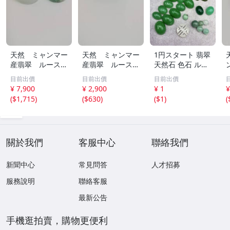
天然 ミャンマー
天然 ミャンマー
1円スタート 翡翠
産翡翠 ルース
産翡翠 ルース
天然石 色石 ルー
瓜 氷のように透
18ｘ12.8ｍ
ス まとめ 大量 ジ
目前出價
目前出價
目前出價
き通る 17ｘ8.5
ｍ 40.5ct と
ュエリー 宝石 総
¥ 7,900
¥ 2,900
¥ 1
¥
ｘ2.4ｍｍ 3.5ct
18.4ｘ13.3ｍｍ
重量約49.0g ヒス
(
$1,715
)
(
$630
)
(
$1
)
(
と 17.6ｘ11
43ct 注意事項
イ HE0806ろ
ｘ2.8ｍｍ 4.5ct
あり 260805
穴なし 260805
關於我們
客服中心
聯絡我們
新聞中心
常見問答
人才招募
服務說明
聯絡客服
最新公告
手機逛拍賣，購物更便利