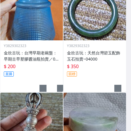
Y3829302323
Y3829302323
金欣古玩：台灣早期老碗盤：
金欣古玩：天然台灣碧玉配飾
早期古早塑膠醬油瓶拍賣／02
玉石拍賣~04000
947
$ 200
$ 350
直購
競標