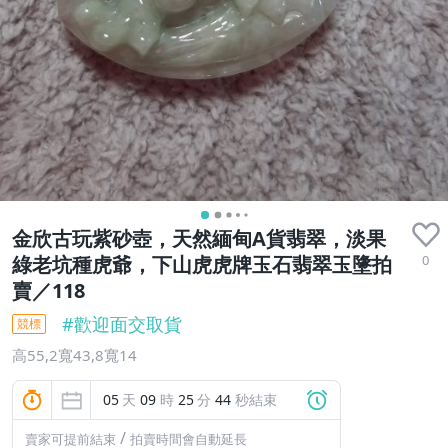
金欣古玩紫砂壺，天然緬甸A貨翡翠，淡果
0
綠老坑種虎爺，下山虎虎牌玉石翡翠玉墬拍
賣／118
#
歡迎面交取貨
競標
高55,2寬43,8寬14
05
天
09
時
25
分
43
秒結束
/
賣家可提前結束
拍賣時間會自動延長