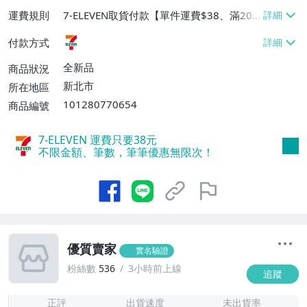
運費規則
7-ELEVEN取貨付款【單件運費$38、滿20
件或消費滿$2000免運費】
付款方式
全新品
商品狀況
新北市
所在地區
101280770654
商品編號
7-ELEVEN 運費只要
38
元
不限金額、筆數，筆筆優惠無限次！
優質賣家
實名驗證
粉絲數
536
3小時前上線
追蹤
1
正評
出貨速度
未出貨率