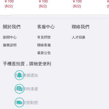
¥ 100
¥ 100
¥ 100
¥
ツ SPORTS キネ
6) NBA XBOX360
(
$22
)
(
$22
)
(
$22
)
(
クト Xbox360 KI
2K9 LIVE Xbox X
付
NECT XBOX360 S
BOX SPORTS xbo
ports
x360
關於我們
客服中心
聯絡我們
新聞中心
常見問答
人才招募
服務說明
聯絡客服
最新公告
手機逛拍賣，購物更便利
商品降價通知
買賣即時溝通
商品到貨動態