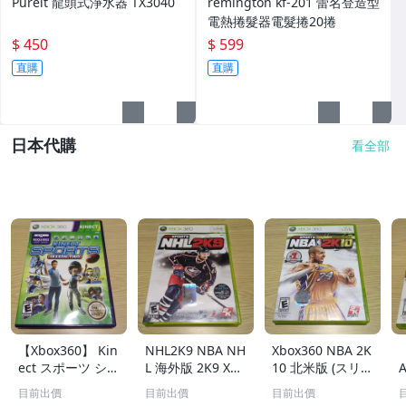
Pureit 龍頭式淨水器 TX3040
remington kf-201 蕾名登造型
電熱捲髮器電髮捲20捲
$ 450
$ 599
直購
直購
日本代購
看全部
【Xbox360】 Kin
NHL2K9 NBA NH
Xbox360 NBA 2K
ect スポーツ シー
L 海外版 2K9 Xbo
10 北米版 (スリー
A
ズン2 [輸入版:北
x360
ブパッケージ) 2K
目前出價
目前出價
目前出價
米] Kinect スポー
Sports (2009100