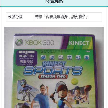
商品資訊
運動、戶外與休閒
電玩遊戲與主機
軟體分級
普級「內容純屬虛擬，請勿模仿」
嬰幼兒與孕婦
寵物用品與水族
汽機車精品百貨
居家、家具與園藝
玩具、模型與公仔
女裝與服飾配件
男性精品與服飾
手錶與飾品配件
家電與影音視聽