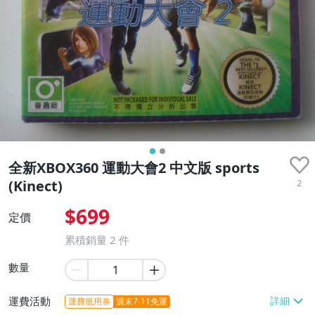
全新XBOX360 運動大會2 中文版 sports
2
(Kinect)
$699
定價
累積銷量
2
件
數量
運費活動
運費抵用券
週末7-11免運