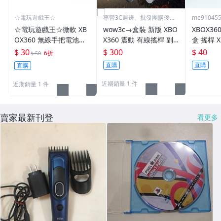
☆電玩遊戲王☆
專營3C週邊、批發團購優勢
me91045
價←
☆電玩遊戲王☆微軟 XB
wow3c→盒裝 新版 XBO
XBOX3
OX360 無線手把電池盒
X360 震動 有線搖桿 副
盒 搖桿 X
電池蓋 電池殼 黑色白色
廠 手把 控制器 PC / XBO
蓋 電池殼
$ 30
$ 300
$ 40
6折
$ 50
任選 可裝AA三號電池2
X 可用 原廠高相容 晶片
戲電池盒 
直購
直購
直購
顆 全新現貨
貨
近期銷量 1 件
近期銷量 1 件
賣家最新刊登
看更多