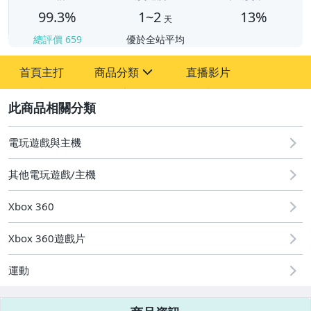
99.3%
1~2
13%
天
總評價
659
優於全站平均
首頁主打
商品分類
直播影片
sign
2
電玩遊戲與主機
圖書/影音/文具
其他電玩遊戲/主機
手機、配件與通訊
Xbox 360
古董、藝術與礦石
美容保養與彩妝
Xbox 360遊戲片
電腦、平板與周邊
運動
相機、攝影與周邊