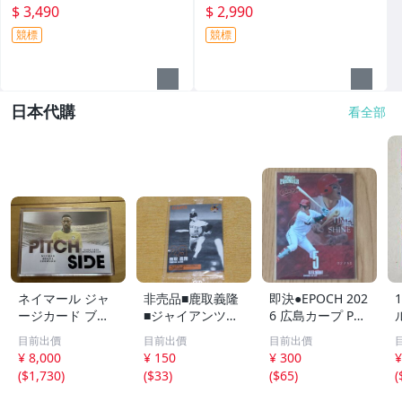
0張簽名卡～
購簽名卡 卡面簽～
$ 3,490
$ 2,990
競標
競標
日本代購
看全部
ネイマール ジャ
非売品■鹿取義隆
即決●EPOCH 202
ージカード ブラ
■ジャイアンツOB
6 広島カープ PRE
ジル
カード■2013 読
MIER EDITION
目前出價
目前出價
目前出價
売巨人軍 球団配
小園海斗 /50枚限
¥ 8,000
¥ 150
¥ 300
¥
布プレゼント・新
定 インサートカ
(
$1,730
)
(
$33
)
(
$65
)
(
品未開封■読売ジ
ード TIME TO SH
C
ャイアンツ■
INE エポック