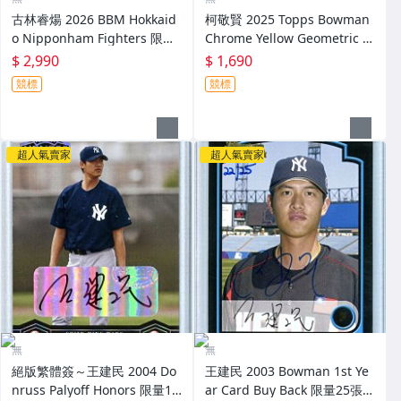
古林睿煬 2026 BBM Hokkaid
柯敬賢 2025 Topps Bowman
o Nipponham Fighters 限量
Chrome Yellow Geometric R
30張新人實戰多色 Patch主場
efractor 限量75張黃亮新人卡
$ 2,990
$ 1,690
球衣卡 RC～
RC～
競標
競標
超人氣賣家
超人氣賣家
無
無
絕版繁體簽～王建民 2004 Do
王建民 2003 Bowman 1st Ye
nruss Palyoff Honors 限量10
ar Card Buy Back 限量25張回