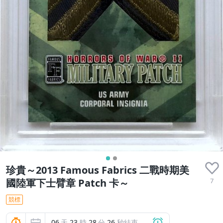
珍貴～2013 Famous Fabrics 二戰時期美
7
國陸軍下士臂章 Patch 卡～
競標
06
天
23
時
28
分
24
秒結束