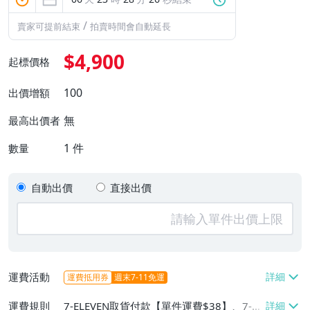
/
賣家可提前結束
拍賣時間會自動延長
$4,900
起標價格
100
出價增額
無
最高出價者
1
件
數量
自動出價
直接出價
運費活動
運費抵用券
週末7-11免運
運費規則
7-ELEVEN取貨付款【單件運費$38】、7-EL