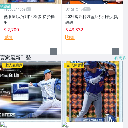
收藏品
Y9307211569
JAY SHOP✨
低限量!大谷翔平75張!稀少釋
2026富邦精裝盒✨系列最大獎
出
珠珠
$ 2,700
$ 43,332
競標
競標
賣家最新刊登
看更多
超人氣賣家
超人氣賣家
無
無