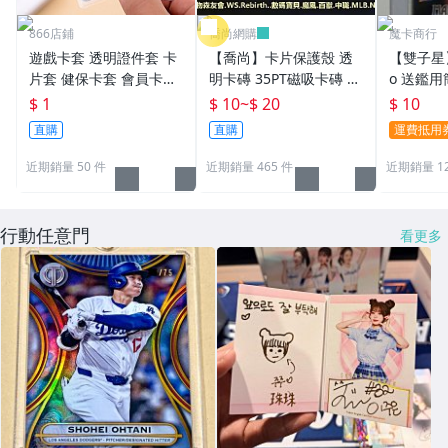
866店鋪
喬尚網購
魔卡商行
遊戲卡套 透明證件套 卡
【喬尚】卡片保護殼 透
【雙子星】
片套 健保卡套 會員卡套
明卡磚 35PT磁吸卡磚 貝
o 送鑑用
身分證卡套 名片夾 悠遊
殼卡磚 球員卡保護殼 卡
43000
$ 1
$ 10
~
$ 20
$ 10
卡 IC卡套 提款卡套 銀行
磚展示架 寶可夢 遊戲卡
直購
直購
運費抵用
卡套 名片
球員卡
近期銷量 50 件
近期銷量 465 件
近期銷量 1
行動任意門
看更多