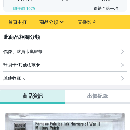
總評價
1629
優於全站平均
首頁主打
商品分類
直播影片
sign
2
成人專區
玩具、模型與公仔
偶像、球員卡與郵幣
偶像、球員卡與郵幣
球員卡/其他收藏卡
其他收藏卡
商品資訊
出價紀錄