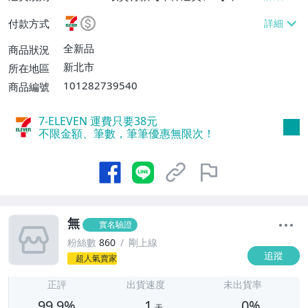
EVEN取貨不付款【單件運費$38】、郵局掛
付款方式
號【單件運費$60、滿20件或消費滿$5000
0免運費】
全新品
商品狀況
新北市
所在地區
101282739540
商品編號
7-ELEVEN 運費只要
38
元
不限金額、筆數，筆筆優惠無限次！
無
實名驗證
粉絲數
860
剛上線
追蹤
超人氣賣家
1
正評
出貨速度
未出貨率
99.9%
1
0%
天