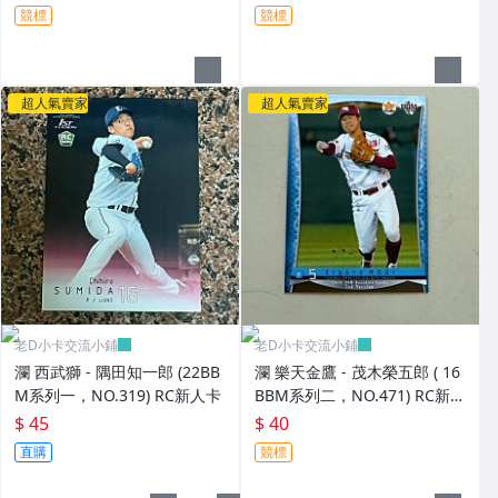
競標
競標
超人氣賣家
超人氣賣家
老D小卡交流小鋪
老D小卡交流小鋪
瀾 西武獅 - 隅田知一郎 (22BB
瀾 樂天金鷹 - 茂木榮五郎 ( 16
M系列一，NO.319) RC新人卡
BBM系列二，NO.471) RC新人
卡
$ 45
$ 40
直購
競標