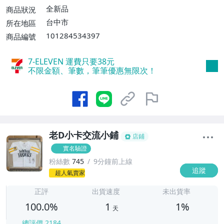
費】、郵局掛號【單件運費$31、滿10件或
全新品
商品狀況
消費滿$700免運費】、低溫配送【單件運
台中市
所在地區
費$60】
101284534397
商品編號
7-ELEVEN 運費只要
38
元
不限金額、筆數，筆筆優惠無限次！
老D小卡交流小鋪
店鋪
實名驗證
粉絲數
745
9分鐘前上線
追蹤
1
超人氣賣家
正評
出貨速度
未出貨率
100.0%
1
1%
天
總評價
2184