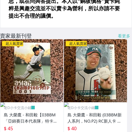
賣家最新刊登
看更多
超人氣賣家
超人氣賣家
老D小卡交流小鋪
老D小卡交流小鋪
島 大榮鷹 - 和田毅【03BBM
島 大榮鷹 - 和田毅 (03BBM新
「亞錦賽日本代表隊」特卡，
人系列，NO.P2) RC新人卡 宣
NO.AJ10】RC新人卡
傳卡
$ 45
$ 40