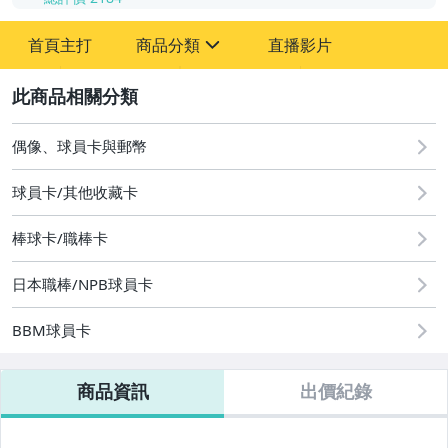
首頁主打
商品分類
直播影片
sign
2
其它
偶像、球員卡與郵幣
球員卡/其他收藏卡
棒球卡/職棒卡
日本職棒/NPB球員卡
BBM球員卡
商品資訊
出價紀錄