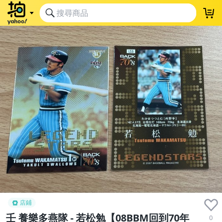
店鋪
壬 養樂多燕隊 - 若松勉【08BBM回到70年
0