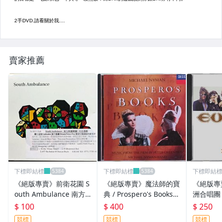
賣家推薦
下標即結標
下標即結標
下標即結
《絕版專賣》前衛花園 S
《絕版專賣》魔法師的寶
《絕版專賣
outh Ambulance 南方
典 / Prospero's Books
洲合唱團 / 
救護樂團 / 同名專輯
電影原聲帶 (德版.全銀
告別歌壇
$ 100
$ 400
$ 250
圈.無IFPI)
競標
競標
競標