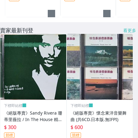
賣家最新刊登
看更多
下標即結標
下標即結標
《絕版專賣》Sandy Rivera 珊
《絕版專賣》懷念東洋音樂舞
蒂里薇拉 / In The House 精選
曲 (共6CD.日本版.無IFPI)
輯 (2CD.美版)
$ 300
$ 600
競標
競標