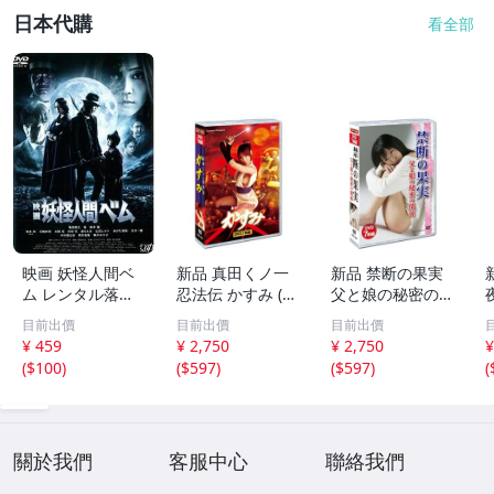
日本代購
看全部
映画 妖怪人間ベ
新品 真田くノ一
新品 禁断の果実
ム レンタル落ち
忍法伝 かすみ (D
父と娘の秘密の関
中古 DVD ケース
VD) CPD-1001-C
係 (DVD) CPD-10
＞
目前出價
目前出價
目前出價
無
M
18-CM
¥ 459
¥ 2,750
¥ 2,750
¥
(
$100
)
(
$597
)
(
$597
)
(
關於我們
客服中心
聯絡我們