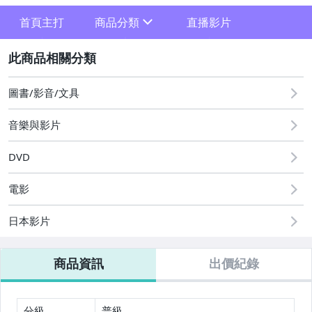
首頁主打
商品分類
直播影片
sign
2
其它
圖書/影音/文具
音樂與影片
DVD
電影
日本影片
商品資訊
出價紀錄
分級
普級