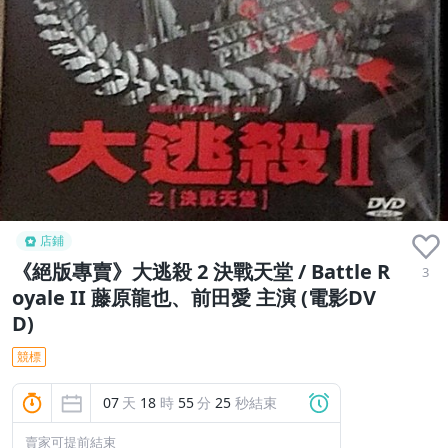
店鋪
《絕版專賣》大逃殺 2 決戰天堂 / Battle R
3
oyale II 藤原龍也、前田愛 主演 (電影DV
D)
競標
07
天
18
時
55
分
24
秒結束
賣家可提前結束