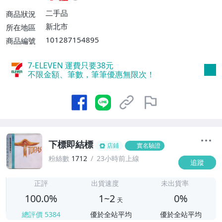
二手品
商品狀況
新北市
所在地區
101287154895
商品編號
7-ELEVEN 運費只要
38
元
不限金額、筆數，筆筆優惠無限次！
下標即結標
店鋪
實名驗證
粉絲數
1712
23小時前上線
追蹤
1
正評
出貨速度
未出貨率
100.0%
1~2
0%
天
總評價
5384
優於全站平均
優於全站平均