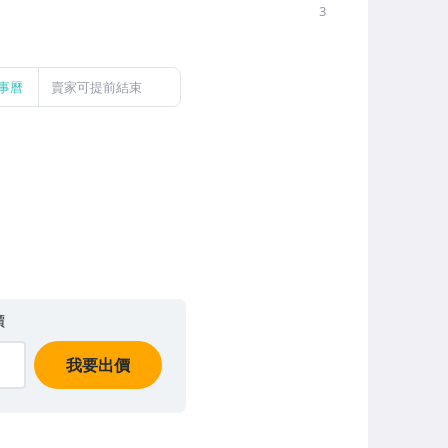
3
事曆
賣家可提前結束
價
我要出價