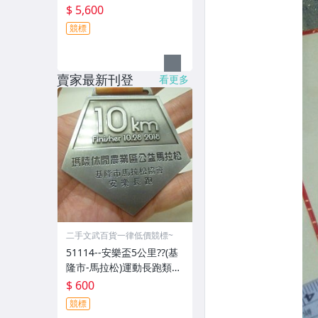
$ 5,600
競標
賣家最新刊登
看更多
二手文武百貨一律低價競標~
51114--安樂盃5公里??(基
隆市-馬拉松)運動長跑類20
18年-精緻獎牌??紀念章??
$ 600
(金屬材質-郵寄免運費)
競標