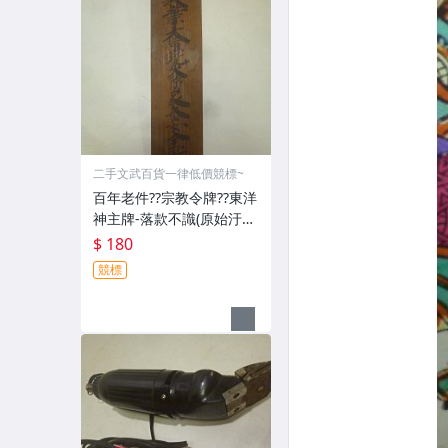
二手文武百貨一律低價競標~
百年老件??宗教令牌??東洋
神主牌-落款不識(原始汙
垢-郵寄免運費)罕見收藏
$ 180
品-60729
競標