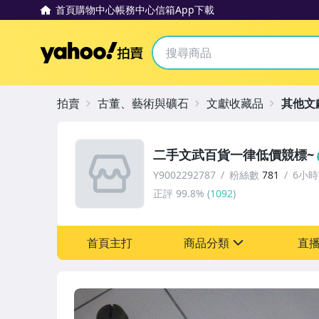
首頁
購物中心
帳務中心
信箱
App下載
Yahoo拍賣
拍賣
古董、藝術與礦石
文獻收藏品
其他文
二手文武百貨一律低價競標~
Y9002292787
粉絲數
781
6小
正評
99.8%
(
1092
)
首頁主打
商品分類
直
sign
古董、藝術與礦石
玩具、模型與公仔