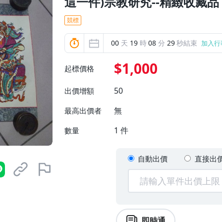
這一件)宗教研究--精緻收藏品
競標
00
天
19
時
08
分
27
秒結束
加入行
$1,000
起標價格
50
出價增額
無
最高出價者
1
件
數量
自動出價
直接出
即時通