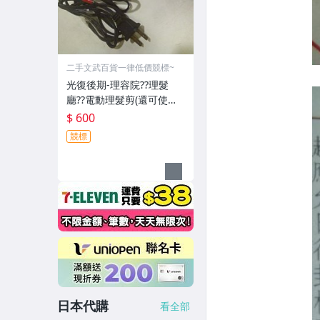
二手文武百貨一律低價競標~
光復後期-理容院??理髮
廳??電動理髮剪(還可使用-
郵寄免運費)收藏品~收藏用
$ 600
競標
日本代購
看全部