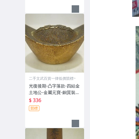
二手文武百貨一律低價競標~
光復後期-凸字落款-四結金
土地公-金屬元寶-銅質裝飾
品-宗教發財金??(郵寄免運
$ 336
費)罕見收藏品
競標