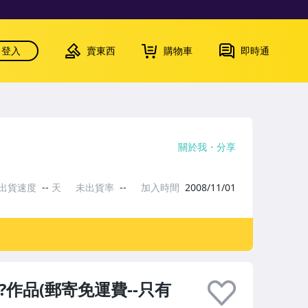
登入
賣東西
購物車
即時通
關於我
分享
出貨速度
--
天
未出貨率
--
加入時間
2008/11/01
??作品(郵寄免運費--只有