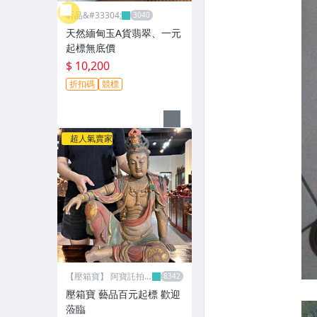
昕品&#33304;
天然緬甸玉A貨翡翠、一元
起標無底價
$ 10,200
折扣碼
競標
超人氣賣家
【壓箱寶】 阿寶託拍
網
壓箱寶 藝品百元起標 歡迎
蒞臨