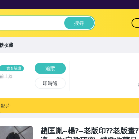
搜尋
獻收藏
追蹤
實名驗證
時前上線
即時通
播影片
趙匡胤--楊?--老版印??老版畫