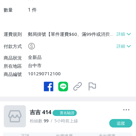
1
件
數量
運費規則
郵局掛號【單件運費$60、滿99件或消費滿
$9999免運費】
付款方式
全新品
商品狀況
台中市
所在地區
101290712100
商品編號
吉吉 414
實名驗證
粉絲數
99
5小時前上線
追蹤
1
正評
出貨速度
未出貨率