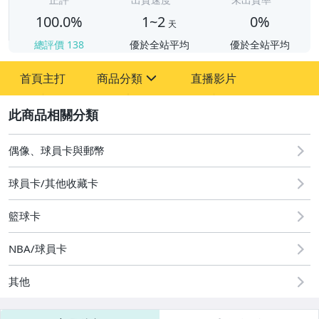
100.0%
1~2
0%
天
總評價
138
優於全站平均
優於全站平均
首頁主打
商品分類
直播影片
sign
2
偶像、球員卡與郵幣
偶像、球員卡與郵幣
球員卡/其他收藏卡
籃球卡
NBA/球員卡
其他