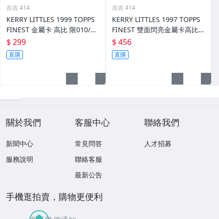
吉吉 414
吉吉 414
KERRY LITTLES 1999 TOPPS
KERRY LITTLES 1997 TOPPS
FINEST 金屬卡 高比 限010/75
FINEST 雙面閃亮金屬卡高比 R
0 前後如圖
EF 限135/289 前後如圖
$ 299
$ 456
直購
直購
關於我們
客服中心
聯絡我們
新聞中心
常見問答
人才招募
服務說明
聯絡客服
最新公告
手機逛拍賣，購物更便利