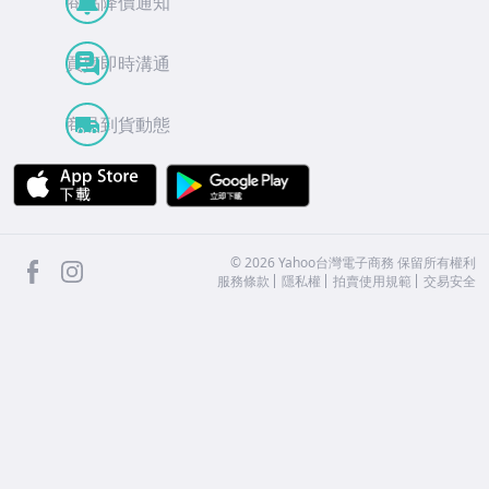
商品降價通知
買賣即時溝通
商品到貨動態
APP Store
Google Play
facebook
Instagram
©
2026
Yahoo台灣電子商務 保留所有權利
服務條款
隱私權
拍賣使用規範
交易安全