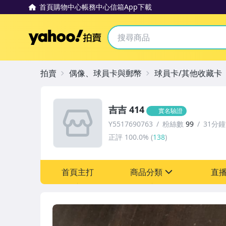
首頁
購物中心
帳務中心
信箱
App下載
Yahoo拍賣
拍賣
偶像、球員卡與郵幣
球員卡/其他收藏卡
吉吉 414
實名驗證
Y5517690763
粉絲數
99
31分
正評
100.0%
(
138
)
首頁主打
商品分類
直
sign
偶像、球員卡與郵幣