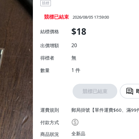
競標
競標已結束
2026/08/05 17:59:00
$18
結標價格
20
出價增額
無
得標者
1
件
數量
競標已結束
運費規則
郵局掛號【單件運費$60、滿99
付款方式
全新品
商品狀況