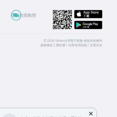
APP St
商品到貨動態
Google
©
2026
Yahoo台灣電子商務 保留所有權利
服務條款
隱私權
拍賣使用規範
交易安全