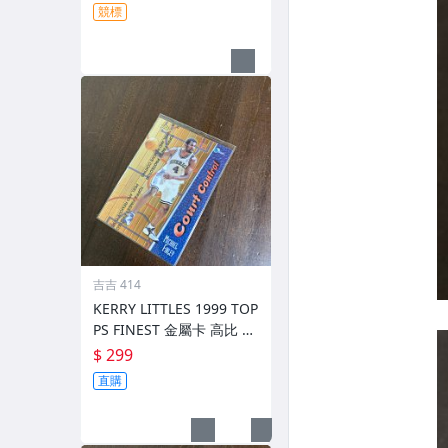
競標
吉吉 414
KERRY LITTLES 1999 TOP
PS FINEST 金屬卡 高比 限
010/750 前後如圖
$ 299
直購