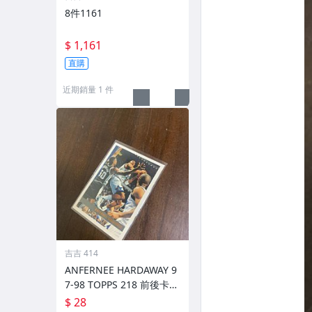
8件1161
$ 1,161
直購
近期銷量 1 件
吉吉 414
ANFERNEE HARDAWAY 9
7-98 TOPPS 218 前後卡況
如圖
$ 28