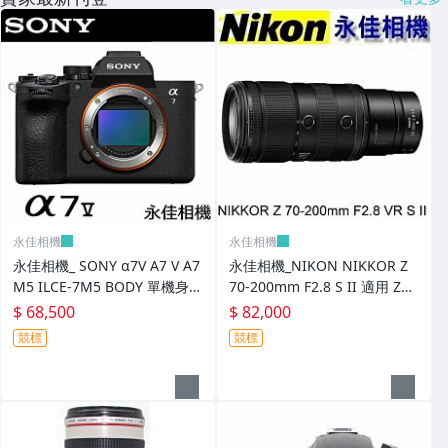
永佳相機
永佳相機
永佳相機_ SONY α7V A7 V A7
永佳相機_NIKON NIKKOR Z
M5 ILCE-7M5 BODY 單機身
70-200mm F2.8 S II 適用 Z
全片幅【平行輸入】4
9、Z8、Z6、ZF 【平行輸入】
$ 68,500
$ 82,000
(3)
競標
競標