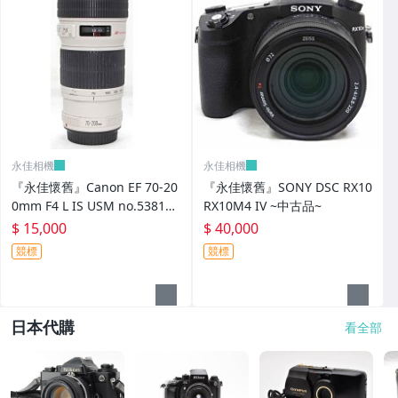
永佳相機
永佳相機
『永佳懷舊』Canon EF 70-20
『永佳懷舊』SONY DSC RX10
0mm F4 L IS USM no.538188
RX10M4 IV ~中古品~
~中古品~
$ 15,000
$ 40,000
競標
競標
日本代購
看全部