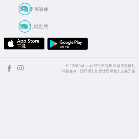
買賣即時溝通
商品到貨動態
APP Store
Google Play
facebook
Instagram
©
2026
Yahoo台灣電子商務 保留所有權利
服務條款
隱私權
拍賣使用規範
交易安全