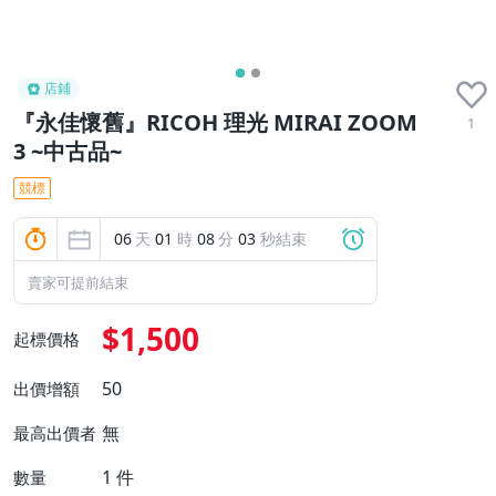
店鋪
『永佳懷舊』RICOH 理光 MIRAI ZOOM
1
3 ~中古品~
競標
06
天
01
時
08
分
02
秒結束
賣家可提前結束
$1,500
起標價格
50
出價增額
無
最高出價者
1
件
數量