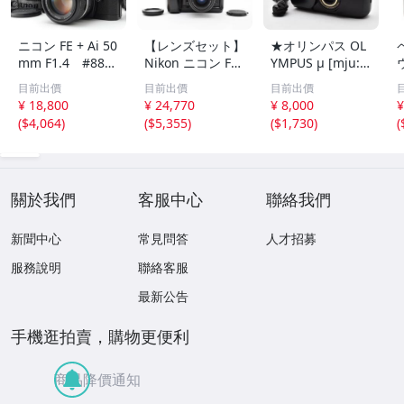
ニコン FE + Ai 50
【レンズセット】
★オリンパス OL
mm F1.4 #885-
Nikon ニコン F4
YMPUS μ [mju:]
Y08AUG
一眼レフ+AF NIK
ZOOM DELUXE
目前出價
目前出價
目前出價
KOR 35-70mm F
ブラック★ ＃573
¥ 18,800
¥ 24,770
¥ 8,000
¥
3.3-4.5 フラッグ
9
(
$4,064
)
(
$5,355
)
(
$1,730
)
(
シップ フィルムA
Fカメラ 動作OK
★8KT2420
關於我們
客服中心
聯絡我們
新聞中心
常見問答
人才招募
服務說明
聯絡客服
最新公告
手機逛拍賣，購物更便利
商品降價通知