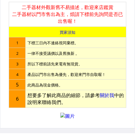
配件_ 鏡頭炮衣、相機雨衣
配件_ 閃光燈週邊
配件_ 對焦屏、其他
135 / 120 軟片、底片
拍立得軟片 / 配件 / 相簿
【背包 / 背帶】國家地理、其他
【腳架 雲台】Gitzo、沙雀
【腳架 雲台】Marsace、FOTOPRO
【腳架 雲台】Sirui、Photo Clam
【防潮箱】防潮家
【記憶卡】