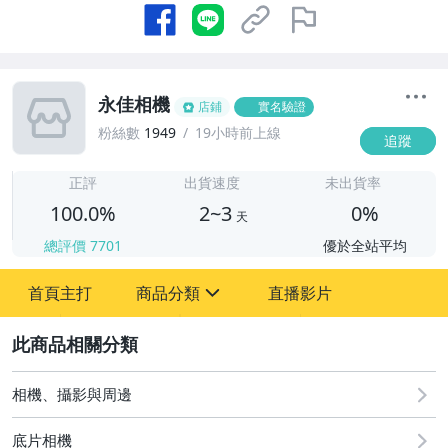
永佳相機
店鋪
實名驗證
粉絲數
1949
19小時前上線
追蹤
2
正評
出貨速度
未出貨率
100.0%
2~3
0%
天
總評價
7701
優於全站平均
首頁主打
商品分類
直播影片
sign
2
相機、攝影與周邊
底片相機