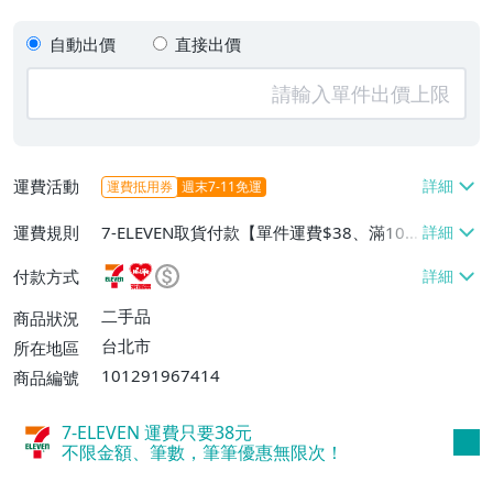
自動出價
直接出價
運費活動
運費抵用券
週末7-11免運
運費規則
7-ELEVEN取貨付款【單件運費$38、滿100
件免運費】、萊爾富取貨付款【單件運費$6
付款方式
0、滿100件免運費】、宅配/貨運【單件運
費$100、滿100件免運費】、郵局掛號【單
二手品
商品狀況
件運費$70、滿100件免運費】、面交/自
台北市
所在地區
取/不寄送【免運費】
101291967414
商品編號
7-ELEVEN 運費只要
38
元
不限金額、筆數，筆筆優惠無限次！