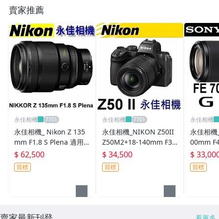
二手商品--相機
賣家推薦
二手商品--鏡頭
二手商品-濾鏡
二手商品--其他
其它
永佳相機
永佳相機
永佳相機
永佳相機_ Nikon Z 135
永佳相機_NIKON Z50II
永佳相機_S
mm F1.8 S Plena 適用 Z
Z50M2+18-140mm F3.
00mm F4
8、Z7 、Z6【平行輸
5-6.3 VR KIT組【平行輸
公司貨 SE
$ 62,500
$ 34,500
$ 33,00
入】(2)
入】(2)
中
競標
競標
競標
賣家最新刊登
看更多