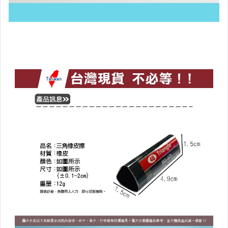
清倉下殺區
惜福品專區
瘋無印
▼居家生活▼
地墊
安全防護
垃圾桶/袋
燈具用品
日常用品
創意文具
3C週邊