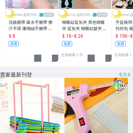
colorme 超取599
colorme 超取599
colorme 
免運
免運
免運
洗臉腕帶 吸水手腕帶 擦
蝴蝶結鯊魚夾 黑色蝴蝶
手提兩用
汗手環 珊瑚絨手腕帶 兩
夾 鯊魚夾 蝴蝶結髮夾 小
托特包 兩
入組 洗漱腕帶 束髮帶 洗
抓夾 瀏海夾 迷你髮夾 蓬
背包 手提
$ 8
$ 16
~
$ 26
$ 196
~
$
臉手腕帶 手腕腕帶 洗臉
鬆夾 明星款 蝴蝶結抓夾
千層帆布
直購
直購
直購
神器 【L078】Color me
韓式 大髮夾 【Y057】C
媽媽包【A
olor me
me
近期銷量 2 件
近期銷量 1
賣家最新刊登
看更多