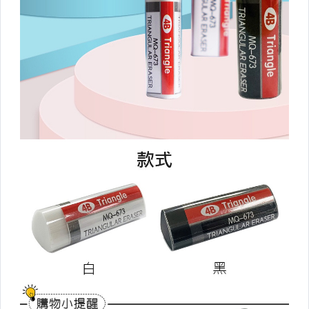
防塵。壓縮袋
收納籃/袋
各式掛勾
廚房衛浴收納
衛生紙盒/架
收納/置物箱
▼廚房用品▼
盤/碗/碟/餐具
料理/烘焙
調料瓶
瀝水籃/架/蒸架