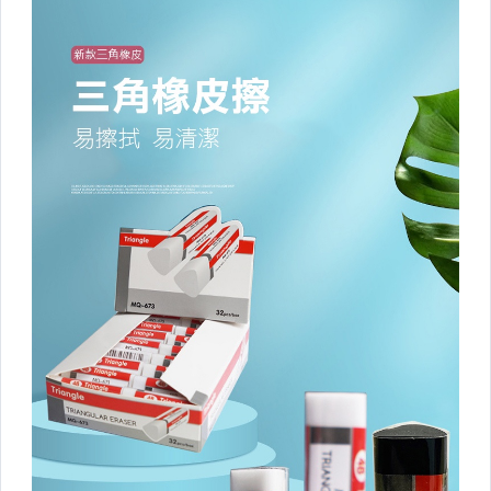
電子設備
園藝/庭院用具
寵物用品
蚊蟲退散好物
五金/修繕
衣架/衣夾/鞋架/室內鞋
▼其他收納▼
鐵藝收納
壁掛收納
桌上收納