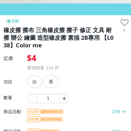
店鋪
橡皮擦 擦布 三角橡皮擦 擦子 修正 文具 耐
6
擦 辦公 繪圖 造型橡皮擦 素描 2B專用 【L0
38】Color me
$4
定價
累積銷量
226
件
項目
白
黑
數量
商品活動
全店折
滿$888折$38
折扣碼
滿299享96折