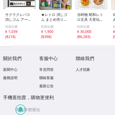
サクラクレパス
★レトロ 消しゴ
当時物 昭和レト
消しゴム アーチ1
ム まとめ売り★
ロ文具 大里玩具
00 ブラック 5個
海の生き物 フル
クッキー消しゴム
目前出價
目前出價
目前出價
RAF100#49-5P
ーツ コーヒー牛
チョコレート ビ
¥ 1,039
¥ 1,900
¥ 30,000
¥
乳 缶ジュース 自
スケット ファン
(
$218
)
(
$398
)
(
$6,283
)
(
販機 ティッシュ
シー消しゴム
パロディ カップ
麺 500円硬貨 パ
ソコン★
關於我們
客服中心
聯絡我們
新聞中心
常見問答
人才招募
服務說明
聯絡客服
最新公告
手機逛拍賣，購物更便利
商品降價通知