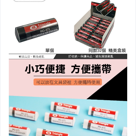
杯墊/桌墊/隔熱墊/桌布
收納罐/保鮮盒/封口夾
保溫杯/悶燒罐/便當袋
牙刷架/漱口杯
清潔工具
清潔紙巾/清潔慕斯
抹布毛巾
浴室用品
▼外出旅行▼
雨具/除溼商品
分裝瓶/牙刷盒