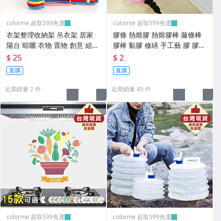
colorme 超取599免運
colorme 超取599免運
衣架整理收納架 吊衣架 居家
膠條 熱熔膠 熱熔膠棒 藤條棒
陽台 晾曬 衣物 置物 創意 組裝
膠棒 黏膠 修繕 手工藝 膠 膠水
手提 移動【L111】Color_me
熱熔膠條 DIY 半透明【B012】
$ 25
$ 2
Color_me
直購
直購
近期銷量 2 件
近期銷量 45 件
colorme 超取599免運
colorme 超取599免運