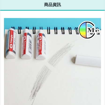
商品資訊
暖暖包 系列
束口/密封袋/禮品袋
DIY手作樂趣
冷氣相關商品
泡沫清潔
6月新品New in
5月新品New in
4月新品New in
緊急避難包
炎炎夏日涼涼系列
防疫專區