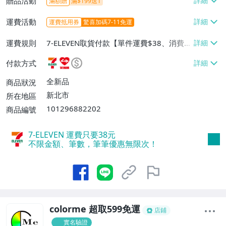
贈品活動
滿額贈
滿$199送1
運費活動
運費抵用券
驚喜加碼7-11免運
運費規則
7-ELEVEN取貨付款【單件運費$38、消費滿
$599免運費】、7-ELEVEN取貨不付款【單
付款方式
件運費$38、消費滿$599免運費】、萊爾富
取貨付款【單件運費$60、消費滿$599免運
全新品
商品狀況
費】、宅配/貨運【單件運費$100、消費滿
新北市
所在地區
$1899免運費】、離島配送【單件運費$18
101296882202
商品編號
0、消費滿$1999免運費】
7-ELEVEN 運費只要
38
元
不限金額、筆數，筆筆優惠無限次！
colorme 超取599免運
店鋪
實名驗證