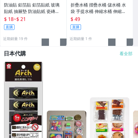
防油貼 鋁箔貼 鋁箔貼紙 玻璃
折疊水桶 摺疊水桶 儲水桶 水
貼紙 抽屜墊 防油貼紙 瓷磚貼
袋 手提水桶 伸縮水桶 伸縮水
紙 萬用防油貼【N032】Color
袋 戶外水桶 蓄水桶 蓄水箱 儲
$ 18
~
$ 21
$ 49
_me
水袋 風琴水桶 登山 露營【M1
直購
直購
54】Color_me
近期銷量 19 件
近期銷量 1 件
日本代購
看全部