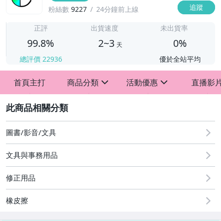
追蹤
粉絲數
9227
24分鐘前上線
2
正評
出貨速度
未出貨率
99.8%
2~3
0%
天
總評價
22936
優於全站平均
首頁主打
商品分類
活動優惠
直播影
sign
sign
2
歡慶88節
[專區] A5 A6手帳活頁收納正流行 開學用品區
圖書/影音/文具
滿$199送贈品
文具與事務用品
修正用品
橡皮擦