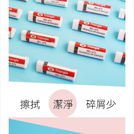
行李箱週邊/出國用品
汽機車百貨
露營用品
▼美容小物▼
美髮工具
婦幼相關
健身瑜珈
香氛/薰香/精油
足部護理講究起來
眼部護理
提袋