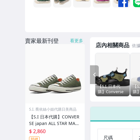
賣家最新刊登
看更多
店內相關商品
PREV
【S.I. 日本代
【S
購】Converse
購】
japan
jap
CHEVRON&STAR
STA
MSD CP CFC
ALL
S.I. 喬依絲小姐代購日美商品
V1
【S.I 日本代購】CONVER
SE japan ALL STAR MAN
YLON OX
$ 2,860
尺碼
競標