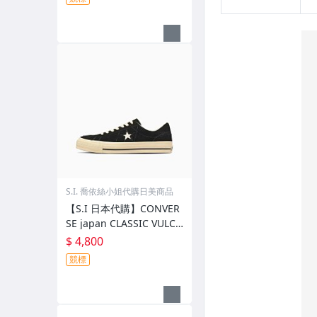
S.I. 喬依絲小姐代購日美商品
【S.I 日本代購】CONVER
SE japan CLASSIC VULCA
NIZE ONE STAR AGED SU
$ 4,800
EDE AG
競標