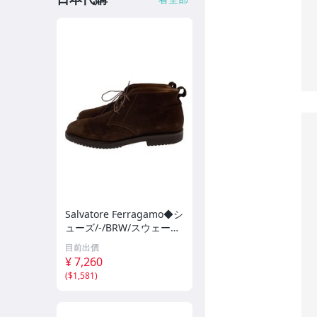
Salvatore Ferragamo◆シ
ューズ/-/BRW/スウェード/
12193//
目前出價
¥ 7,260
(
$1,581
)