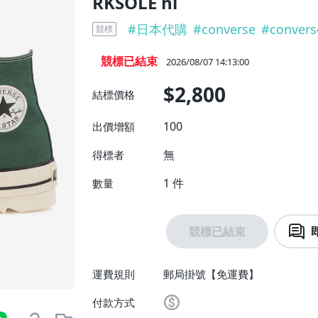
RKSOLE hi
#
日本代購
#
converse
#
convers
競標
競標已結束
2026/08/07 14:13:00
$2,800
結標價格
100
出價增額
無
得標者
1
件
數量
競標已結束
運費規則
郵局掛號【免運費】
付款方式