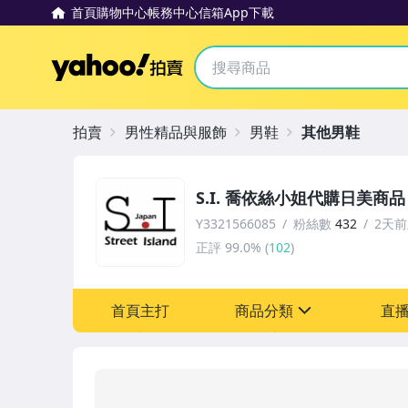
首頁
購物中心
帳務中心
信箱
App下載
Yahoo拍賣
拍賣
男性精品與服飾
男鞋
其他男鞋
S.I. 喬依絲小姐代購日美商品
Y3321566085
粉絲數
432
2天
正評
99.0%
(
102
)
首頁主打
商品分類
直
sign
男性精品與服飾
手錶與飾品配件