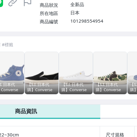
全新品
商品狀況
日本
所在地區
101298554954
商品編號
.I. 日本代
【S.I. 日本代
【S.I. 日本代
【S.I. 日本代
【S
Converse
購】Converse
購】Converse
購】Converse
購】
an FIRST
japan
japan ALL STAR
japan JACK
jap
R CHILD
SKATEBOARDING
GS-STUDS OX
PURCELL US
STA
 STAR LIGHT
CS SLIP-ON SK
83CAMO
ALL
商品資訊
CD
V1
22~30cm
尺寸規格