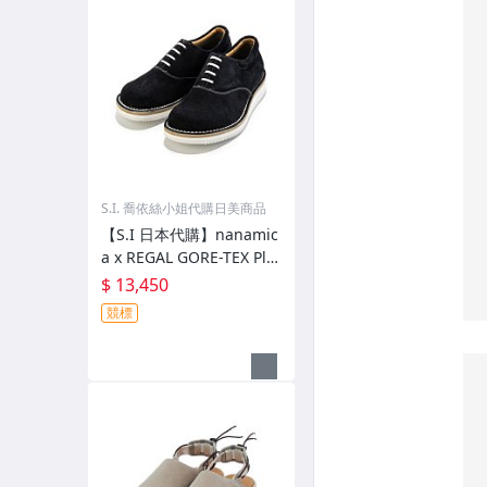
S.I. 喬依絲小姐代購日美商品
【S.I 日本代購】nanamic
a x REGAL GORE-TEX Plai
n Toe Shoes
$ 13,450
競標