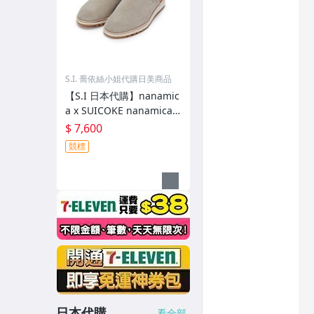
S.I. 喬依絲小姐代購日美商品
【S.I 日本代購】nanamic
a x SUICOKE nanamica E
xclusive FL Slides
$ 7,600
競標
日本代購
看全部