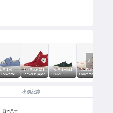
NEXT
.I. 日本代
【S.I日本代購】
【S.I日本代購】
【S.I日本代購】
【S
Converse
Converse japan
CONVERSE
Converse japan
CO
an FIRST
ALL STAR 100
japan
ALL STAR 100
jap
R CHILD
CRIMSONRED
STAR&BARS
TREKWAVE HI
ALL
 STAR LIGHT
HI
ONE STAR J
出價紀錄
SUEDE
日本尺寸