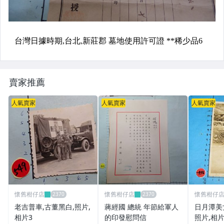
賣家推薦
人氣賣家
人氣賣家
人氣賣家
懷舊柑仔店
懷舊柑仔店
懷舊柑仔
老吉普車,古董黑白,照片,
蔣經國 總統 年節給軍人
日月潭美女
相片3
的印發慰問信
照片,相