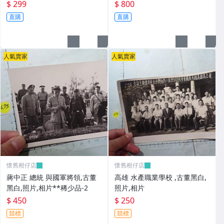
8年從大陸帶來台灣的) **稀少
品
$ 299
$ 800
品6
直購
直購
人氣賣家
人氣賣家
懷舊柑仔店
懷舊柑仔店
蔣中正 總統 與國軍將領,古董
高雄 水產職業學校 ,古董黑白,
黑白,照片,相片**稀少品-2
照片,相片
$ 450
$ 250
競標
競標