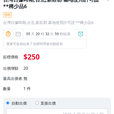
**稀少品6
競標
台灣日據時期,台北,新莊郡 墓地使用許可證 **稀少品6
05
天
20
時
32
分
58
秒結束
/
賣家可提前結束
拍賣時間會自動延長
$250
起標價格
20
出價增額
無
最高出價者
1
件
數量
自動出價
直接出價