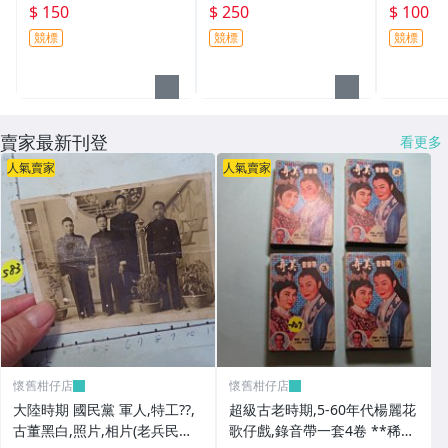
$ 150
$ 250
$ 100
競標
競標
競標
賣家最新刊登
看更多
人氣賣家
人氣賣家
懷舊柑仔店
懷舊柑仔店
大陸時期 國民黨 軍人,特工??,
超級古老時期,5-60年代楊麗花
古董黑白,照片,相片(老兵民國3
歌仔戲,錄音帶一套4卷 **稀少