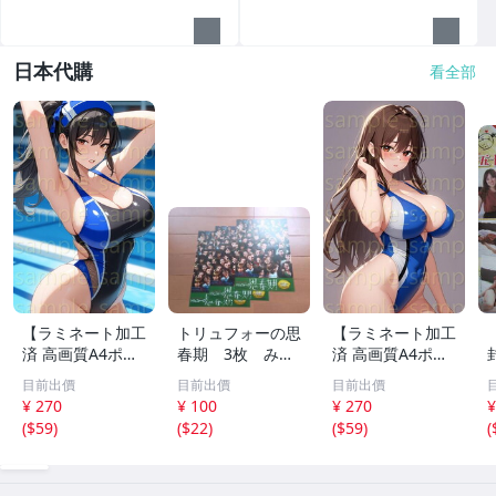
日本代購
看全部
【ラミネート加工
トリュフォーの思
【ラミネート加工
済 高画質A4ポス
春期 3枚 みゆ
済 高画質A4ポス
ター】1583 AI美
き座 ジュリー
ター】1582 AI美
目前出價
目前出價
目前出價
女 イラスト ポス
デムソー ｋ
女 イラスト ポス
¥ 270
¥ 100
¥ 270
¥
ター セクシー か
ター セクシー か
(
$59
)
(
$22
)
(
$59
)
(
わいい 水着 下着
わいい 水着 下着