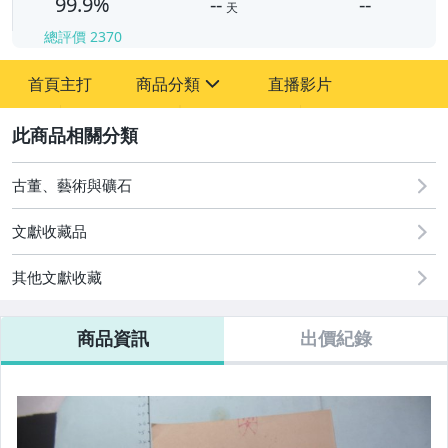
99.9%
--
--
天
總評價
2370
-
首頁主打
商品分類
直播影片
-
sign
其它
2
古董、藝術與礦石
文獻收藏品
其他文獻收藏
商品資訊
出價紀錄