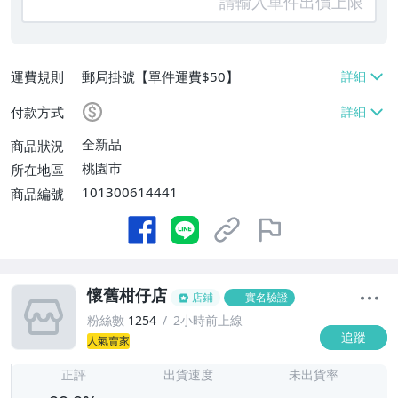
運費規則
郵局掛號【單件運費$50】
付款方式
全新品
商品狀況
桃園市
所在地區
101300614441
商品編號
懷舊柑仔店
店鋪
實名驗證
粉絲數
1254
2小時前上線
追蹤
人氣賣家
-
-
正評
出貨速度
未出貨率