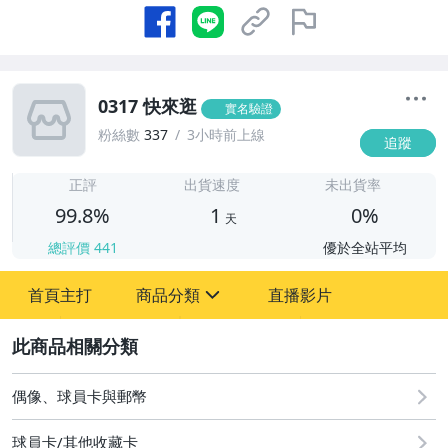
0317 快來逛
實名驗證
粉絲數
337
3小時前上線
追蹤
1
正評
出貨速度
未出貨率
99.8%
1
0%
天
總評價
441
優於全站平均
首頁主打
商品分類
直播影片
sign
2
偶像、球員卡與郵幣
偶像、球員卡與郵幣
球員卡/其他收藏卡